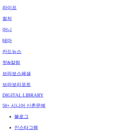
라이프
컬처
머니
테마
카드뉴스
컷&칼럼
브라보스페셜
브라보리포트
DIGITAL LIBRARY
50+ 시니어 신춘문예
블로그
인스타그램