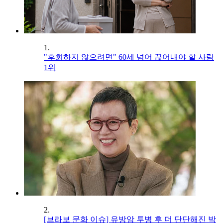
1.
"후회하지 않으려면" 60세 넘어 끊어내야 할 사람
1위
2.
[브라보 문화 이슈] 유방암 투병 후 더 단단해진 박