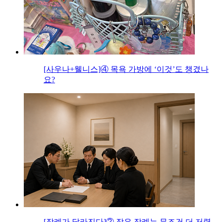
[사우나+웰니스]④ 목욕 가방에 ‘이것’도 챙겼나
요?
[장례가 달라진다]② 작은 장례는 무조건 더 저렴