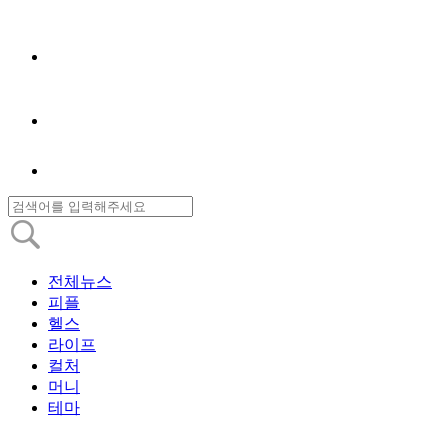
전체뉴스
피플
헬스
라이프
컬처
머니
테마