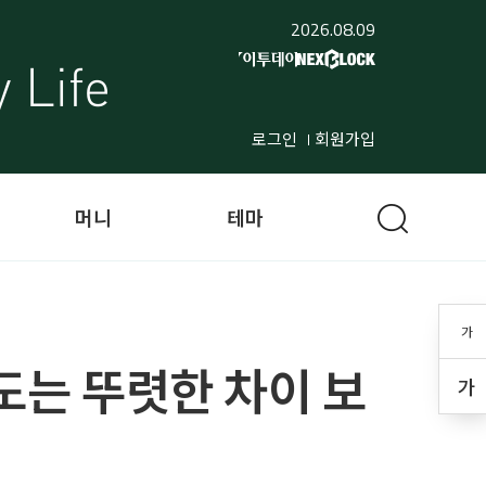
2026.08.09
로그인
회원가입
머니
테마
가
용도는 뚜렷한 차이 보
가