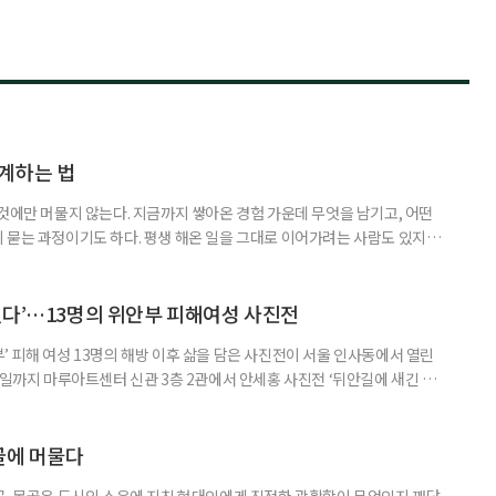
계하는 법
것에만 머물지 않는다. 지금까지 쌓아온 경험 가운데 무엇을 남기고, 어떤
 묻는 과정이기도 하다. 평생 해온 일을 그대로 이어가려는 사람도 있지만,
람을 만나며 얻은 보람, 자신이 변화시킬 수 있는 현장을 바탕으로 새로운 일
 사람을 ‘재미탐구형’으로 분류했다. 재미탐구형이 일에서 흥미와 의미를 중
 뜻은 아니다. 다만 재미탐구형에게 일은 급여만으로 충족되지 않는다
했다’…13명의 위안부 피해여성 사진전
 피해 여성 13명의 해방 이후 삶을 담은 사진전이 서울 인사동에서 열린
7일까지 마루아트센터 신관 3층 2관에서 안세홍 사진전 ‘뒤안길에 새긴 이
전쟁 당시의 피해 사실만 보여주는 전시는 아니다. 사진과 영상, 유품, 기록물
귀향하지 못한 채 낯선 땅에서 이어간 삶을 살핀다. 고향을 기억한 시간과
문서, 피해 장소를 다시 찾으며 어렵게 꺼낸 증언이 한 사람
골에 머물다
곳. 몽골은 도시의 소음에 지친 현대인에게 진정한 광활함이 무엇인지 깨닫