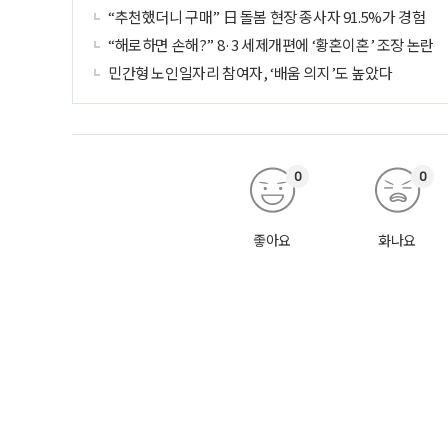
“추천했더니 구매” 日 돌봄 현장 종사자 91.5%가 경험
“해로하면 손해?” 8·3 세제개편에 ‘황혼이혼’ 조장 논란
민간형 노인일자리 참여자, ‘배움 의지’도 높았다
0
0
좋아요
화나요