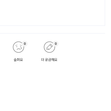
0
0
슬퍼요
더 궁금해요