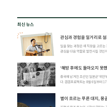
최신 뉴스
관심과 경험을 일거리로 설
일을 찾는 과정은 새 직장을 고르는 
관심을 다음 역할로 발전시킬 것인지
어떤 이는 오래 품어온 관심사와 사
을 구상한다. 이번 기사에서는 이런
시한다고 해서 수익을 가볍게 본다는
‘해방 후에도 돌아오지 못
중국에 남겨진 조선인 일본군‘위안부’
다. 겹겹프로젝트는 8월 6일부터 1
름’을 개최한다. 관람료는 무료다. 
을 통해 피해 여성들이 해방 뒤에도 
자신의 생애를 증명하기 위해 간직한 
별이 흐르는 푸른 대지, 몽
지평선 끝과 하늘의 시작이 맞닿는 