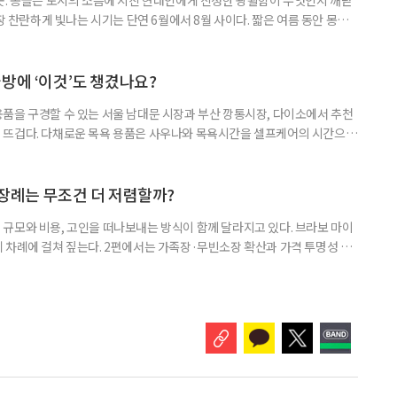
가장 찬란하게 빛나는 시기는 단연 6월에서 8월 사이다. 짧은 여름 동안 몽골
 뿜어낸다. 낮에는 쾌적한 바람이, 밤에는 쏟아질 듯한 은하수가 여행자를 맞
지의 드넓은 초원부터 거친 오프로드를 지나야 만날 수 있는 고비의 붉은 사
품으로 떠나는 여정을 시작한다. 몽골의 대표 여행지, 테를지 국립
방에 ‘이것’도 챙겼나요?
품을 구경할 수 있는 서울 남대문 시장과 부산 깡통시장, 다이소에서 추천
 뜨겁다. 다채로운 목욕 용품은 사우나와 목욕시간을 셀프케어의 시간으로
 젊은 세대는 목욕 전후의 감각을 세밀하게 나눈다. 들어가기 전에는 몸을
충하고, 씻을 때는 피부에 닿는 소재를 고르고, 나온 뒤에는 두피와 피부 열
푸나 로션은 물론 방석·모자·물병·티백·간식, 피부 상태에 맞춘 샤워 타
 장례는 무조건 더 저렴할까?
규모와 비용, 고인을 떠나보내는 방식이 함께 달라지고 있다. 브라보 마이
 차례에 걸쳐 짚는다. 2편에서는 가족장·무빈소장 확산과 가격 투명성 문
 장례에 대한 관심이 커지고 있다. 시장조사 전문기업 마크로밀엠브레인 트
까지 전국 만 19~69세 남녀 1000명을 대상으로 실시한 조사에 따르면, 본
향이 있다는 응답은 71.8%였다. 연령이 높을수록 의향도 강했다.