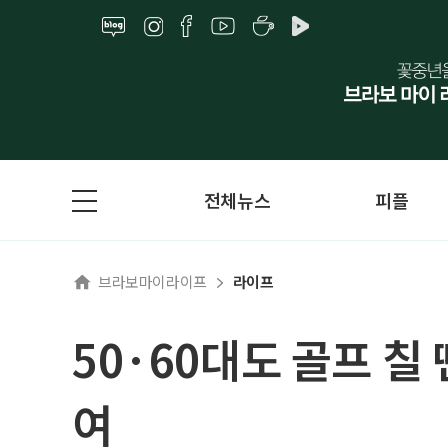
전체뉴스
피플
브라보마이라이프
라이프
50·60대도 골프 칠
여