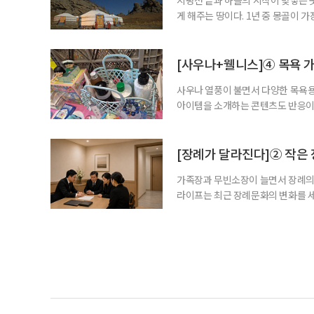
게 해주는 땅이다. 1년 중 몽골이 
의 대지는 가장 생기 넘치는 초록을
이한다. 유목민의 영혼이 깃든 테를
막까지. 시간이 멈춘 듯한 대자연의 
[사우나+웰니스]④ 목욕 가
사우나 열풍이 불면서 다양한 목욕용
아이템을 소개하는 콘텐츠도 반응이
활용하도록 돕는다. 사우나를 즐기는
이완하고, 땀을 낸 뒤에는 수분을 보
감을 식힌다. 이들의 목욕 가방에 샴
[장례가 달라진다]② 작은
가족장과 무빈소장이 늘면서 장례의 
라이프는 최근 장례문화의 변화를 세
제를 살펴본다. 빈소를 차리지 않는
렌드모니터가 5월 28일부터 6월 2일
인의 장례를 무빈소 방식으로 치를 의