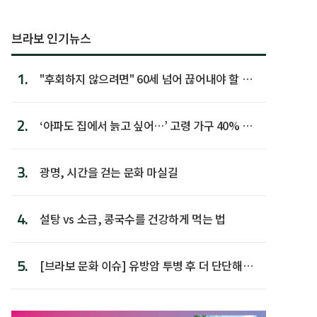
브라보 인기뉴스
1.
"후회하지 않으려면" 60세 넘어 끊어내야 할 사
람 1위
2.
‘아파도 집에서 늙고 싶어…’ 고령 가구 40% 노
후 주택이라 어...
3.
광명, 시간을 걷는 문화 마실길
4.
설탕 vs 소금, 콩국수를 건강하게 먹는 법
5.
[브라보 문화 이슈] 유방암 투병 후 더 단단해진
박미선