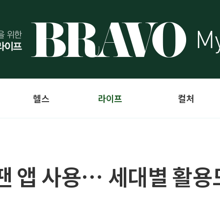
헬스
라이프
컬처
 땐 앱 사용… 세대별 활