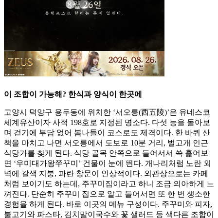
이 조합이 가능해? 한식과 양식이 한곳에
고양시 덕양구 용두동에 위치한 ‘서오릉(西五陵)’은 유네스코
세계유산이자 사적 198호로 지정된 명소다. 다섯 능을 돌아보
며 걷기에 부담 없어 봄나들이 코스로도 제격이다. 한 바퀴 산
책을 마치고 나면 서오릉에서 도보로 10분 거리, 벌고개 인근
식당가를 찾게 된다. 식당 골목 안쪽으로 들어서서 쓱 훑어보
면 ‘우미대가왕쭈꾸미’ 건물이 눈에 띈다. 개나리처럼 노란 외
벽에 갈색 지붕, 파란 창문이 인상적이다. 외관상으로는 카페
처럼 보이기도 하는데, 주꾸미집이라고 하니 조금 의아하게 느
껴진다. 단순히 주꾸미 집으로 알고 들어서면 또 한 번 생소한
경험을 하게 된다. 바로 이곳의 메뉴 구성이다. 주꾸미와 피자,
불고기와 파스타, 김치말이국수와 꽃 샐러드 등 색다른 조합이