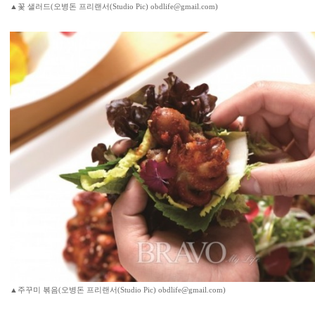
▲꽃 샐러드(오병돈 프리랜서(Studio Pic) obdlife@gmail.com)
▲주꾸미 볶음(오병돈 프리랜서(Studio Pic) obdlife@gmail.com)