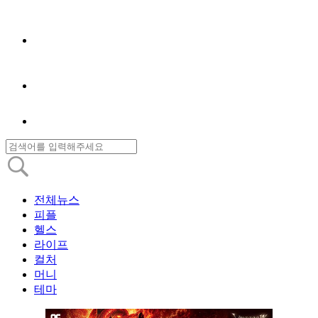
전체뉴스
피플
헬스
라이프
컬처
머니
테마