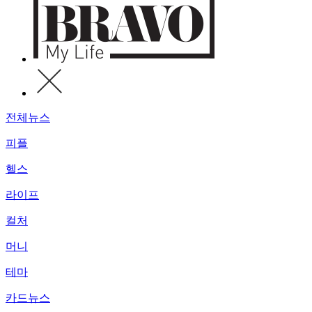
전체뉴스
피플
헬스
라이프
컬처
머니
테마
카드뉴스