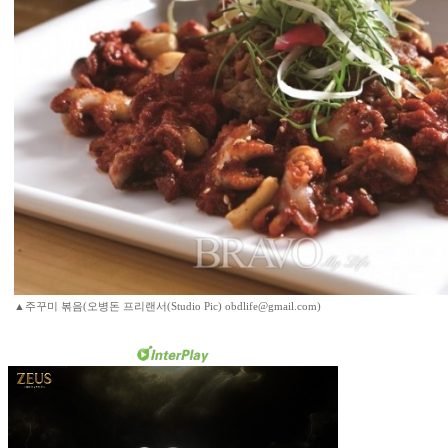
▲주꾸미 볶음(오병돈 프리랜서(Studio Pic) obdlife@gmail.com)