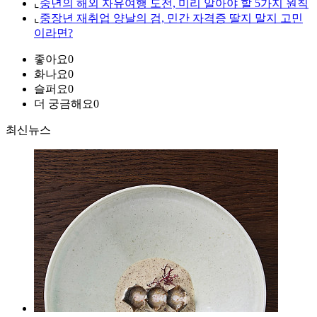
⌞
중년의 해외 자유여행 도전, 미리 알아야 할 5가지 원칙
⌞
중장년 재취업 양날의 검, 민간 자격증 딸지 말지 고민
이라면?
좋아요
0
화나요
0
슬퍼요
0
더 궁금해요
0
최신뉴스