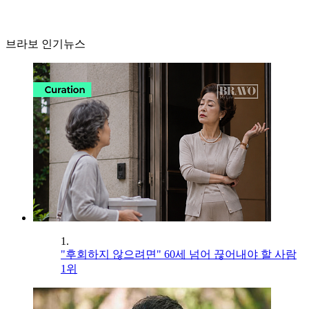
브라보 인기뉴스
1.
"후회하지 않으려면" 60세 넘어 끊어내야 할 사람
1위