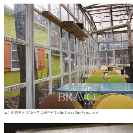
▲야외 정원 카페(오병돈 프리랜서(Studio Pic) obdlife@gmail.com)