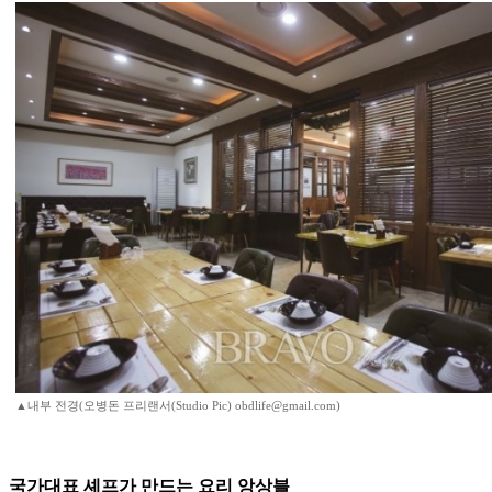
▲내부 전경(오병돈 프리랜서(Studio Pic) obdlife@gmail.com)
국가대표 셰프가 만드는 요리 앙상블