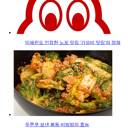
미쉐린도 인정한 노포 맛집 '가성비 맛집'의 정체
두쫀쿠 보낸 봄동 비빔밥의 효능