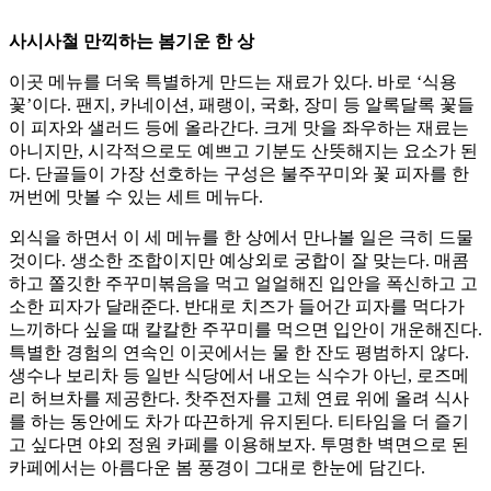
사시사철 만끽하는 봄기운 한 상
이곳 메뉴를 더욱 특별하게 만드는 재료가 있다. 바로 ‘식용
꽃’이다. 팬지, 카네이션, 패랭이, 국화, 장미 등 알록달록 꽃들
이 피자와 샐러드 등에 올라간다. 크게 맛을 좌우하는 재료는
아니지만, 시각적으로도 예쁘고 기분도 산뜻해지는 요소가 된
다. 단골들이 가장 선호하는 구성은 불주꾸미와 꽃 피자를 한
꺼번에 맛볼 수 있는 세트 메뉴다.
외식을 하면서 이 세 메뉴를 한 상에서 만나볼 일은 극히 드물
것이다. 생소한 조합이지만 예상외로 궁합이 잘 맞는다. 매콤
하고 쫄깃한 주꾸미볶음을 먹고 얼얼해진 입안을 폭신하고 고
소한 피자가 달래준다. 반대로 치즈가 들어간 피자를 먹다가
느끼하다 싶을 때 칼칼한 주꾸미를 먹으면 입안이 개운해진다.
특별한 경험의 연속인 이곳에서는 물 한 잔도 평범하지 않다.
생수나 보리차 등 일반 식당에서 내오는 식수가 아닌, 로즈메
리 허브차를 제공한다. 찻주전자를 고체 연료 위에 올려 식사
를 하는 동안에도 차가 따끈하게 유지된다. 티타임을 더 즐기
고 싶다면 야외 정원 카페를 이용해보자. 투명한 벽면으로 된
카페에서는 아름다운 봄 풍경이 그대로 한눈에 담긴다.