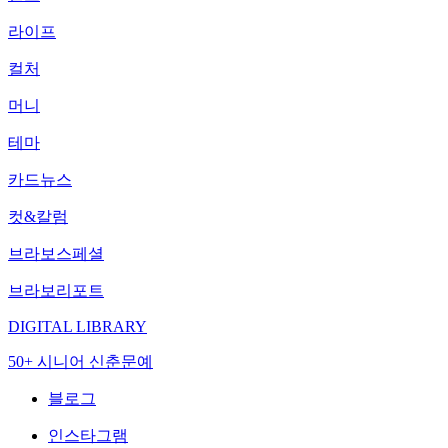
라이프
컬처
머니
테마
카드뉴스
컷&칼럼
브라보스페셜
브라보리포트
DIGITAL LIBRARY
50+ 시니어 신춘문예
블로그
인스타그램