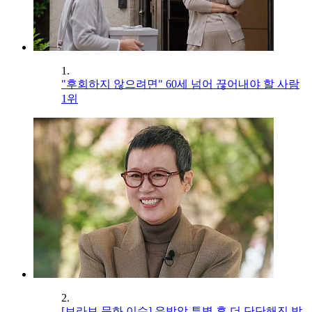
1.
"후회하지 않으려면" 60세 넘어 끊어내야 할 사람
1위
2.
[브라보 문화 이슈] 유방암 투병 후 더 단단해진 박