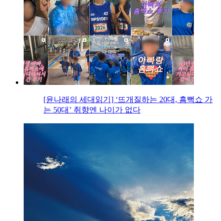
[윤나래의 세대읽기] ‘뜨개질하는 20대, 흠뻑쇼 가
는 50대’ 취향엔 나이가 없다