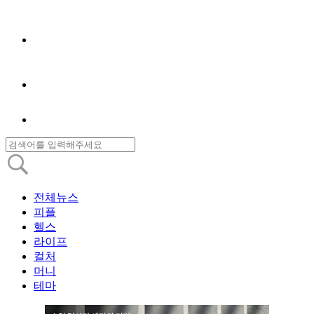
전체뉴스
피플
헬스
라이프
컬처
머니
테마