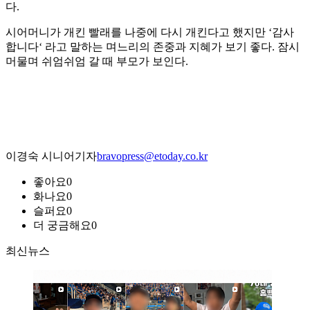
다.
시어머니가 개킨 빨래를 나중에 다시 개킨다고 했지만 ‘감사
합니다‘ 라고 말하는 며느리의 존중과 지혜가 보기 좋다. 잠시
머물며 쉬엄쉬엄 갈 때 부모가 보인다.
이경숙 시니어기자
bravopress@etoday.co.kr
좋아요
0
화나요
0
슬퍼요
0
더 궁금해요
0
최신뉴스