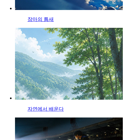
장마의 틈새
자연에서 배운다