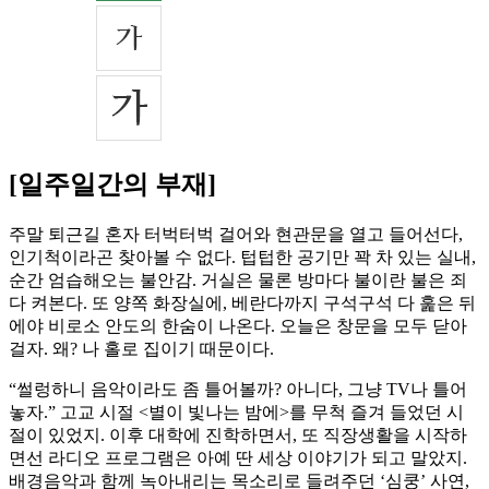
[일주일간의 부재]
주말 퇴근길 혼자 터벅터벅 걸어와 현관문을 열고 들어선다,
인기척이라곤 찾아볼 수 없다. 텁텁한 공기만 꽉 차 있는 실내,
순간 엄습해오는 불안감. 거실은 물론 방마다 불이란 불은 죄
다 켜본다. 또 양쪽 화장실에, 베란다까지 구석구석 다 훑은 뒤
에야 비로소 안도의 한숨이 나온다. 오늘은 창문을 모두 닫아
걸자. 왜? 나 홀로 집이기 때문이다.
“썰렁하니 음악이라도 좀 틀어볼까? 아니다, 그냥 TV나 틀어
놓자.” 고교 시절 <별이 빛나는 밤에>를 무척 즐겨 들었던 시
절이 있었지. 이후 대학에 진학하면서, 또 직장생활을 시작하
면선 라디오 프로그램은 아예 딴 세상 이야기가 되고 말았지.
배경음악과 함께 녹아내리는 목소리로 들려주던 ‘심쿵’ 사연,