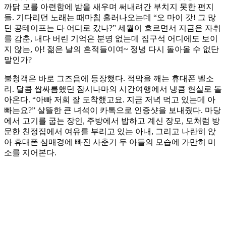
까닭 모를 아련함에 밤을 새우며 써내려간 부치지 못한 편지
들. 기다리던 노래는 때마침 흘러나오는데 “오 마이 갓! 그 많
던 공테이프는 다 어디로 갔나?” 세월이 흐르면서 지금은 자취
를 감춘, 내다 버린 기억은 분명 없는데 집구석 어디에도 보이
지 않는, 아! 젊은 날의 흔적들이여~ 정녕 다시 돌아올 수 없단
말인가?
불청객은 바로 그즈음에 등장했다. 적막을 깨는 휴대폰 벨소
리. 달콤 쌉싸름했던 잠시나마의 시간여행에서 냉큼 현실로 돌
아온다. “아빠 저희 잘 도착했고요. 지금 저녁 먹고 있는데 아
빠는요?” 살뜰한 큰 녀석이 카톡으로 인증샷을 보내줬다. 마당
에서 고기를 굽는 장인, 주방에서 밥하고 계신 장모, 모처럼 방
문한 친정집에서 여유를 부리고 있는 아내, 그리고 나란히 앉
아 휴대폰 삼매경에 빠진 사춘기 두 아들의 모습에 가만히 미
소를 지어본다.