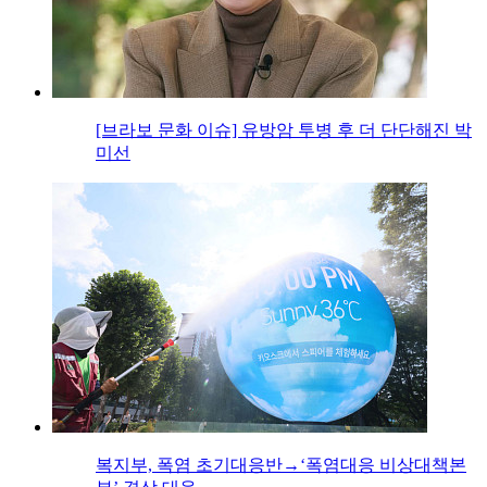
[브라보 문화 이슈] 유방암 투병 후 더 단단해진 박
미선
복지부, 폭염 초기대응반→‘폭염대응 비상대책본