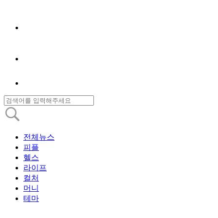
전체뉴스
피플
헬스
라이프
컬처
머니
테마