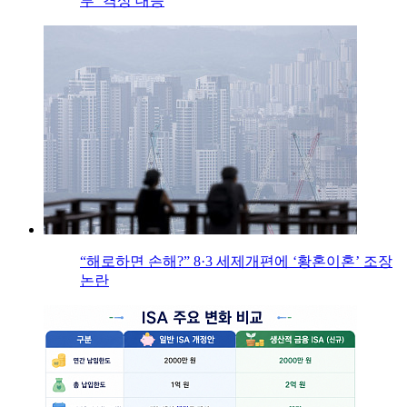
부’ 격상 대응
“해로하면 손해?” 8·3 세제개편에 ‘황혼이혼’ 조장
논란