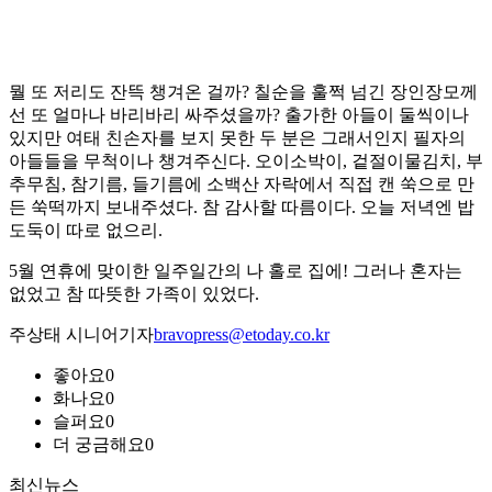
뭘 또 저리도 잔뜩 챙겨온 걸까? 칠순을 훌쩍 넘긴 장인장모께
선 또 얼마나 바리바리 싸주셨을까? 출가한 아들이 둘씩이나
있지만 여태 친손자를 보지 못한 두 분은 그래서인지 필자의
아들들을 무척이나 챙겨주신다. 오이소박이, 겉절이물김치, 부
추무침, 참기름, 들기름에 소백산 자락에서 직접 캔 쑥으로 만
든 쑥떡까지 보내주셨다. 참 감사할 따름이다. 오늘 저녁엔 밥
도둑이 따로 없으리.
5월 연휴에 맞이한 일주일간의 나 홀로 집에! 그러나 혼자는
없었고 참 따뜻한 가족이 있었다.
주상태 시니어기자
bravopress@etoday.co.kr
좋아요
0
화나요
0
슬퍼요
0
더 궁금해요
0
최신뉴스