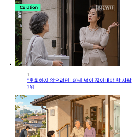
1.
"후회하지 않으려면" 60세 넘어 끊어내야 할 사람
1위