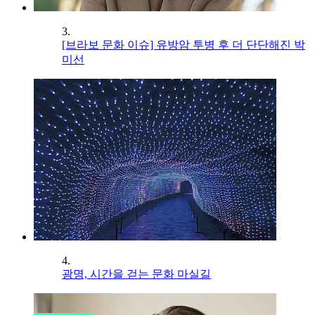
3.
[브라보 문화 이슈] 유방암 투병 후 더 단단해진 박
미선
4.
광명, 시간을 걷는 문화 마실길