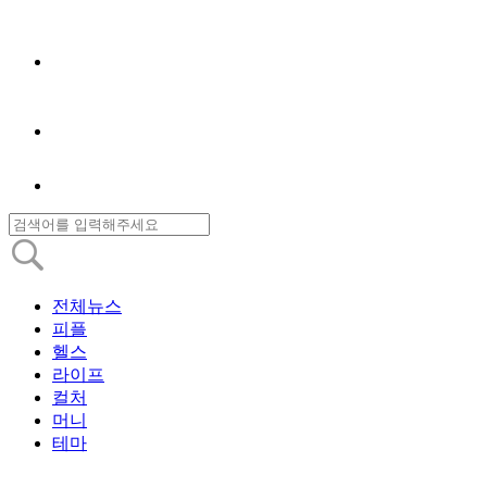
전체뉴스
피플
헬스
라이프
컬처
머니
테마