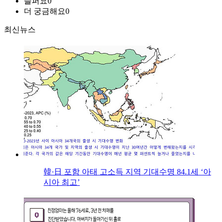
슬퍼요
0
더 궁금해요
0
최신뉴스
韓·日 포함 아태 고소득 지역 기대수명 84.1세 ‘아
시아 최고’