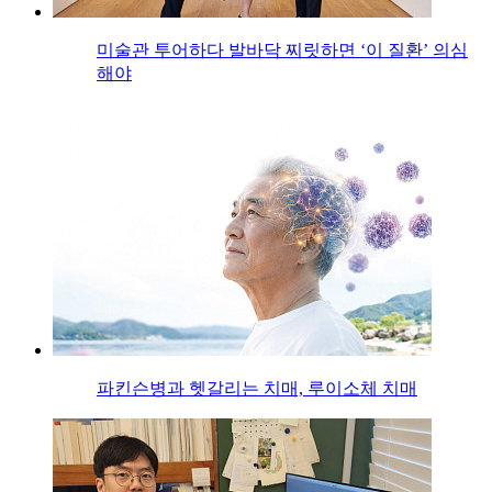
미술관 투어하다 발바닥 찌릿하면 ‘이 질환’ 의심
해야
파킨슨병과 헷갈리는 치매, 루이소체 치매