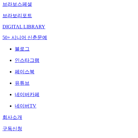
브라보스페셜
브라보리포트
DIGITAL LIBRARY
50+ 시니어 신춘문예
블로그
인스타그램
페이스북
유튜브
네이버카페
네이버TV
회사소개
구독신청