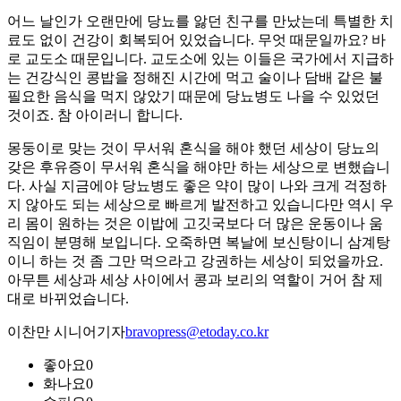
어느 날인가 오랜만에 당뇨를 앓던 친구를 만났는데 특별한 치
료도 없이 건강이 회복되어 있었습니다. 무엇 때문일까요? 바
로 교도소 때문입니다. 교도소에 있는 이들은 국가에서 지급하
는 건강식인 콩밥을 정해진 시간에 먹고 술이나 담배 같은 불
필요한 음식을 먹지 않았기 때문에 당뇨병도 나을 수 있었던
것이죠. 참 아이러니 합니다.
몽둥이로 맞는 것이 무서워 혼식을 해야 했던 세상이 당뇨의
갖은 후유증이 무서워 혼식을 해야만 하는 세상으로 변했습니
다. 사실 지금에야 당뇨병도 좋은 약이 많이 나와 크게 걱정하
지 않아도 되는 세상으로 빠르게 발전하고 있습니다만 역시 우
리 몸이 원하는 것은 이밥에 고깃국보다 더 많은 운동이나 움
직임이 분명해 보입니다. 오죽하면 복날에 보신탕이니 삼계탕
이니 하는 것 좀 그만 먹으라고 강권하는 세상이 되었을까요.
아무튼 세상과 세상 사이에서 콩과 보리의 역할이 거어 참 제
대로 바뀌었습니다.
이찬만 시니어기자
bravopress@etoday.co.kr
좋아요
0
화나요
0