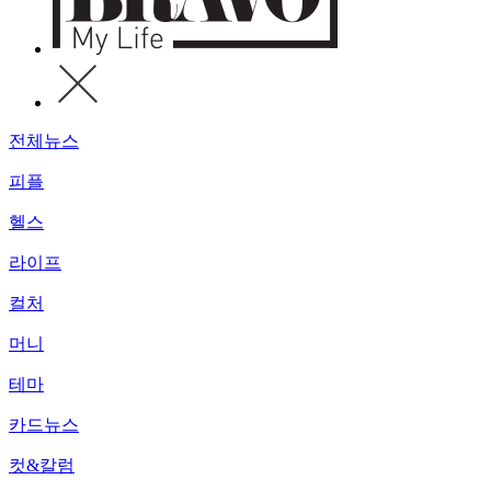
전체뉴스
피플
헬스
라이프
컬처
머니
테마
카드뉴스
컷&칼럼