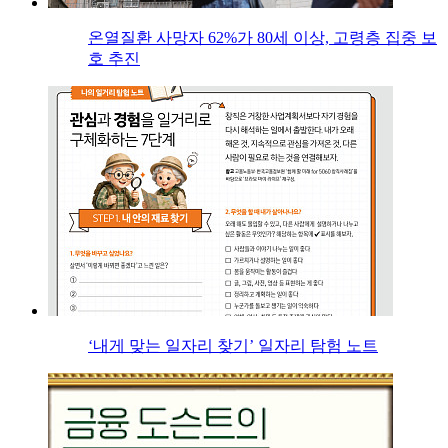
온열질환 사망자 62%가 80세 이상, 고령층 집중 보
호 추진
‘내게 맞는 일자리 찾기’ 일자리 탐험 노트