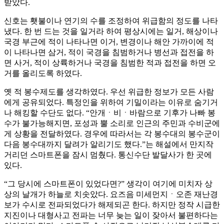
받았다.
신호는 횃불이나 연기의 수를 조정하여 위급함의 정도를 나타
냈다. 한 번 드는 것을 일거라 하여 평상시에는 일거, 해상이나
국경 부근에 적이 나타나면 이거, 변경이나 해안 가까이에 적
이 나타나면 삼거, 적이 국경을 침범하거나 병선과 접전을 하
면 사거, 적이 상륙하거나 국경을 침범한 적과 접전을 하면 오
거를 올리도록 하였다.
옛 적 봉수제도를 생각하였다. 우선 위급한 정보가 모든 사람
에게 공유되었다. 특정인을 위하여 기밀이라는 이유로 숨기거
나 해킹할 수단도 없다. “안개ㆍ비ㆍ바람으로 기후가 나빠 봉
수가 불가능해지면, 포성과 뿔 소리로 인근의 주민과 수비군에
게 상황을 전달하였다. 경우에 따라서는 각 봉수대의 봉수군이
다음 봉수대까지 달려가 알리기도 했다.”는 해설에서 만지작
거리던 스마트폰을 잠시 멈췄다. 통신수단 발달사가 한 곳에
있다.
“그 당시에 스마트폰이 있었다면?” 생각이 여기에 미치자 상
상의 날개가 하늘로 치솟았다. 요즈음 미세먼지ㆍ오존 재난경
보가 수시로 전파되었다가 해제되곤 한다. 하지만 정작 시급한
지진이나 대형사고 전파는 너무 늦는 일이 잦아서 불편하다는