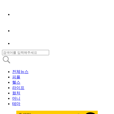
전체뉴스
피플
헬스
라이프
컬처
머니
테마