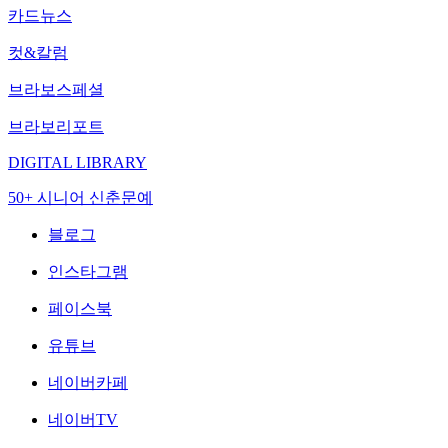
카드뉴스
컷&칼럼
브라보스페셜
브라보리포트
DIGITAL LIBRARY
50+ 시니어 신춘문예
블로그
인스타그램
페이스북
유튜브
네이버카페
네이버TV