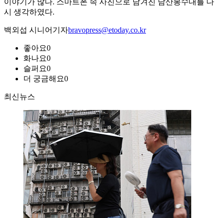
이야기가 많다. 스마트폰 속 사진으로 남겨진 남산봉수대를 다
시 생각하였다.
백외섭 시니어기자
bravopress@etoday.co.kr
좋아요
0
화나요
0
슬퍼요
0
더 궁금해요
0
최신뉴스