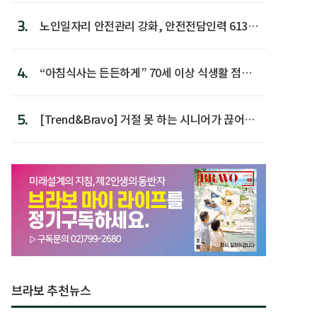
3.
노인일자리 안전관리 강화, 안전전담인력 613명
첫 배치
4.
“아침식사는 든든하게” 70세 이상 식생활 점수
가장 높아
5.
[Trend&Bravo] 거절 못 하는 시니어가 끊어야
할 행동 5
브라보 추천뉴스