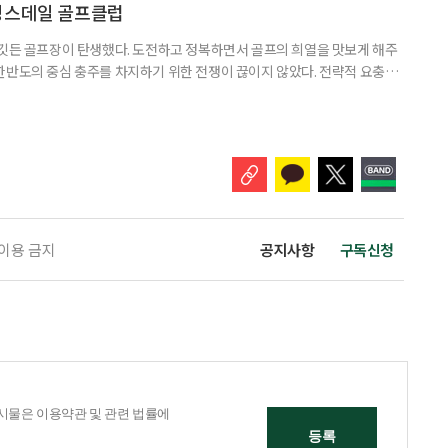
잔한 수면 위를 미끄러지듯이 나아가는 배처럼 경쾌하게
킹스데일 골프클럽
 깃든 골프장이 탄생했다. 도전하고 정복하면서 골프의 희열을 맛보게 해주
한반도의 중심 충주를 차지하기 위한 전쟁이 끊이지 않았다. 전략적 요충지
 될 수 있다는 믿음 때문이었다. 그래서 충주는 삼국시대 이전에는 삼한(마
 삼국시대에는 백제의 근초고왕(350년)이 점령했으며, 475년부터는 고구
이 차지하며 삼국통일의 대업을 이뤘다. 이후 후삼국시대에도 고려, 후백제,
 이용 금지
공지사항
구독신청