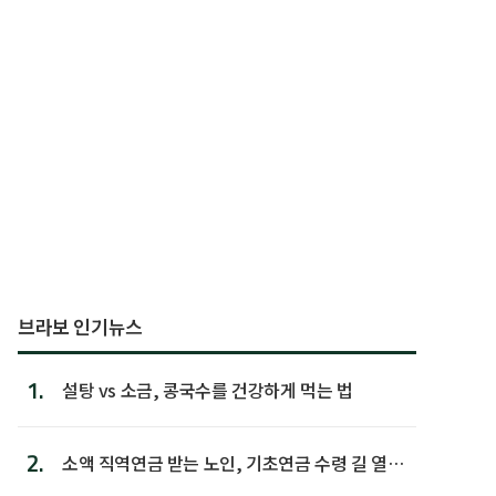
브라보 인기뉴스
1.
설탕 vs 소금, 콩국수를 건강하게 먹는 법
2.
소액 직역연금 받는 노인, 기초연금 수령 길 열린
다