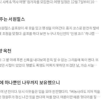
사케 & 역사 여행’ 참가자를 모집한다. 여행 일정은 12월 7일부터 10일
은 일본 전통 청주인 니혼슈를 만드는 사카구라(양조장)를 비롯해 와이너리와
 지역의 역사·문화유산을 함께 만나는 소도시 여행이다. 술을 맛보는 데
 지역의 역사, 생활문화를 하나의 여정으로 연결했다. 첫날에는 에어서
아주는 서원힐스
서원힐스 골프장이 새 옷을 입고 명성을 이어간다. 중지 코스로 완전히 탈바
 초점을 맞췄다. 골프를 하다 보면 누구나 자신만의 ‘인생 코스’ 하나쯤 마
서일 수도 있고, 아름다운 풍경 때문일 수도 있다. 어떤 골프장은 도전 의식
 휴식을 선물한다. 서원힐스는 그 두 가지를 모두 만족시키는 흔치 않은 골프
는 330만 5785㎡(약 100만 평) 규모의 서원밸리 컨트
향 옥천
 그 볕 아래 푸른 신록을 내다보며 문득 알 수 없는 그리움에 목이 멘다. 뜨
렀던 시절이 있었다. 땡볕도 폭염도 어쩌지 못하던 뜨겁던 날, 가슴 서늘하게
향수 어린 옥천의 여름을 만났다. ‘넓은 벌 동쪽 끝으로 옛이야기 지줄대
히 그 자리에 있다. 충북 옥천의 들판을 달리다 보면 금강 지류가 함께한다.
 펼쳐지는 포플러 가로수가 줄지어 맞는다. 온유하기만 한 향
상에 하나뿐인 나무까지 보유했으니
0여 년 전이다. 당시 이웃들은 입을 모아 핀잔했다지. “벼농사라도 지어 먹을
은 정원주가 정신 나간 짓을 한다며 혀를 찼다. 여론이란 때론 헛다리를 짚는
기가 도래했다. “야, 정원주가 세상을 미리 영리하게 내다봤구나!” 이웃들
 하나의 트렌드로 부상한 요즘, 성황을 누리는 민간정원이 많다. 물론 난항을