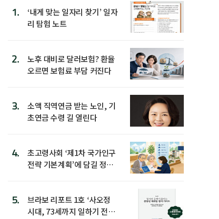
1.
‘내게 맞는 일자리 찾기’ 일자
리 탐험 노트
2.
노후 대비로 달러보험? 환율
오르면 보험료 부담 커진다
3.
소액 직역연금 받는 노인, 기
초연금 수령 길 열린다
4.
초고령사회 ‘제1차 국가인구
전략 기본계획’에 담길 정책
은
5.
브라보 리포트 1호 ‘사오정
시대, 73세까지 일하기 전략’