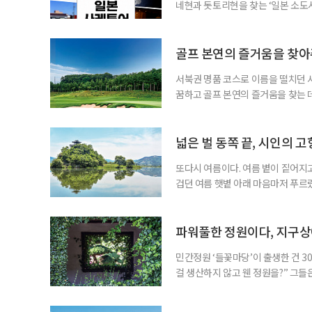
네현과 돗토리현을 찾는 ‘일본 소도시 
까지 3박 4일이다. 이번 프로그램
수제맥주 브루어리를 둘러보고, 산인
그치지 않고 술이 만들어지는 공간과
골프 본연의 즐거움을 찾
서북권 명품 코스로 이름을 떨치던 
꿈하고 골프 본연의 즐거움을 찾는 데
음속에 품게 된다. 스코어가 잘 나와
을 자극하고, 어떤 골프장은 편안한
장이다. 경기도 파주에 위치한 서원힐스
넓은 벌 동쪽 끝, 시인의 고
또다시 여름이다. 여름 볕이 짙어지고
겁던 여름 햇볕 아래 마음마저 푸르
드리우던 푸르름만으로 충분했던 날, 
는’ 시인 정지용의 고향 옥천은 여전
그 물결을 거스르며 달리면 양옆으로
파워풀한 정원이다, 지구
민간정원 ‘들꽃마당’이 출생한 건 3
걸 생산하지 않고 웬 정원을?” 그들
법. 시절은 변전해 이제 정원의 전성
의 촌평이 이렇게 바뀌었다. 정원이