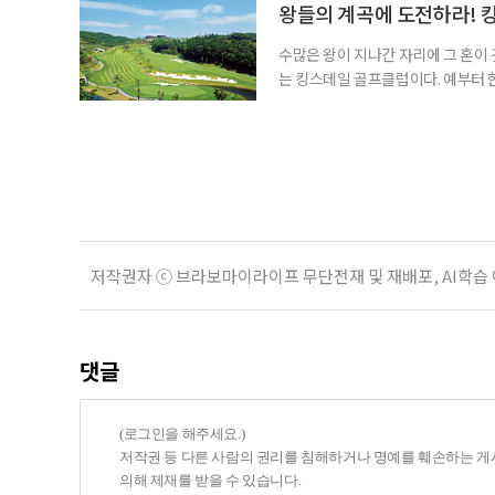
겪는 곳도 있다. ‘들꽃마당’은 잔
왕들의 계곡에 도전하라! 
수많은 왕이 지나간 자리에 그 혼이
는 킹스데일 골프클럽이다. 예부터 
인 충주를 차지해야 한반도의 주인이
한·진한·변한) 중 마한의 일부였고,
려 장수왕, 551년에는 신라 진흥왕
저작권자 ⓒ 브라보마이라이프 무단전재 및 재배포, AI학습
댓글