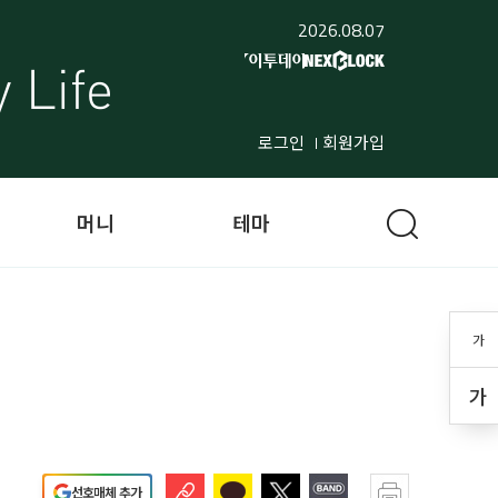
2026.08.07
로그인
회원가입
머니
테마
가
가
선호매체 추가