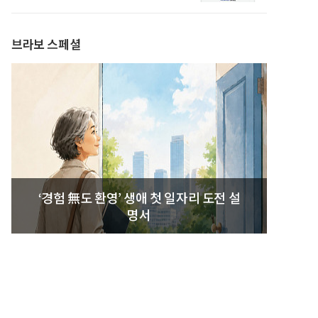
발간
브라보 스페셜
‘경험 無도 환영’ 생애 첫 일자리 도전 설
명서