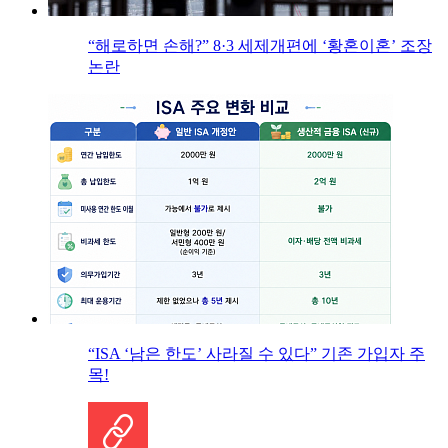
“해로하면 손해?” 8·3 세제개편에 ‘황혼이혼’ 조장
논란
“ISA ‘남은 한도’ 사라질 수 있다” 기존 가입자 주
목!