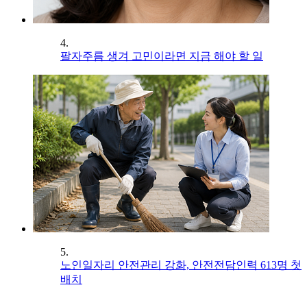
4.
팔자주름 생겨 고민이라면 지금 해야 할 일
5.
노인일자리 안전관리 강화, 안전전담인력 613명 첫
배치