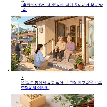
1.
"후회하지 않으려면" 60세 넘어 끊어내야 할 사람
1위
2.
‘아파도 집에서 늙고 싶어…’ 고령 가구 40% 노후
주택이라 어려워