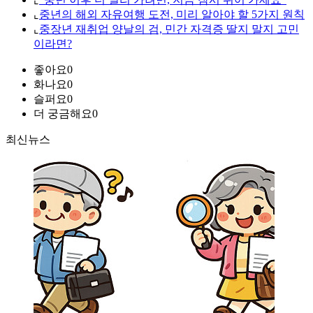
⌞
중년의 해외 자유여행 도전, 미리 알아야 할 5가지 원칙
⌞
중장년 재취업 양날의 검, 민간 자격증 딸지 말지 고민
이라면?
좋아요
0
화나요
0
슬퍼요
0
더 궁금해요
0
최신뉴스