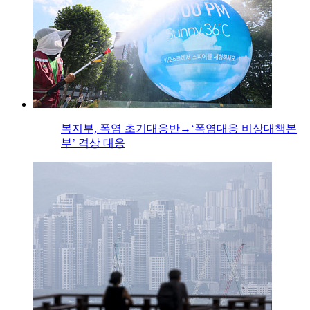
복지부, 폭염 초기대응반→‘폭염대응 비상대책본
부’ 격상 대응