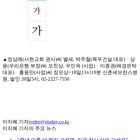
▲정삼례(서현교회 권사)씨 별세, 박주철(목우건설 대표)ㆍ상
윤(우리은행 부장)씨 모친상, 우민옥 (사업)ㆍ이종권(배경핀탁
대표)ㆍ홍용만(사업)씨 장모상=18일13시19분 신촌세브란스병
원, 발인 20일5시, 02-2227-7550
이지혜 기자
jyelee@etoday.co.kr
이지혜 기자의 주요 뉴스
⌞
“중년 이후 더 멀리 가려면, 지금 잠시 쉬어 가세요”