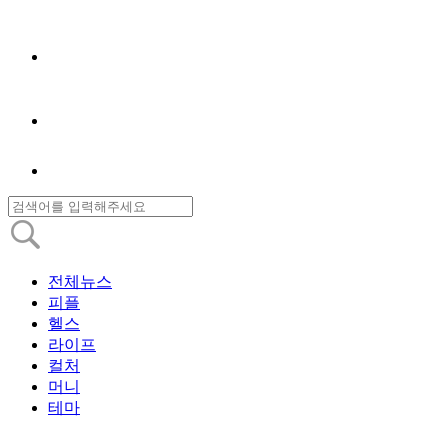
전체뉴스
피플
헬스
라이프
컬처
머니
테마