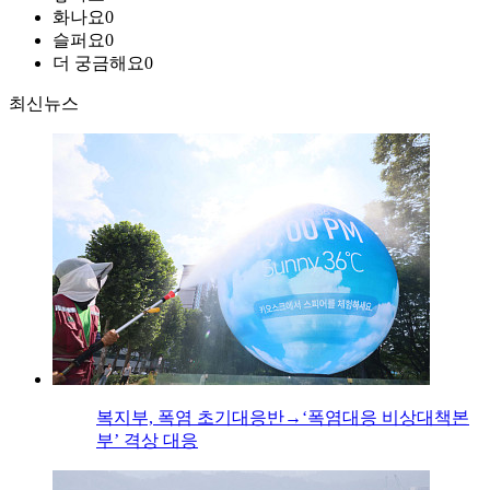
화나요
0
슬퍼요
0
더 궁금해요
0
최신뉴스
복지부, 폭염 초기대응반→‘폭염대응 비상대책본
부’ 격상 대응