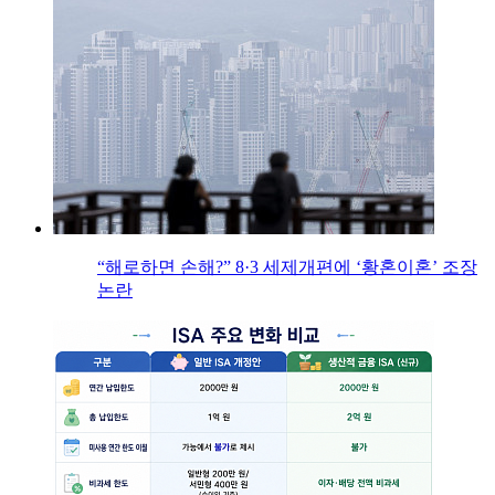
“해로하면 손해?” 8·3 세제개편에 ‘황혼이혼’ 조장
논란