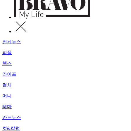
전체뉴스
피플
헬스
라이프
컬처
머니
테마
카드뉴스
컷&칼럼