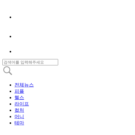
전체뉴스
피플
헬스
라이프
컬처
머니
테마