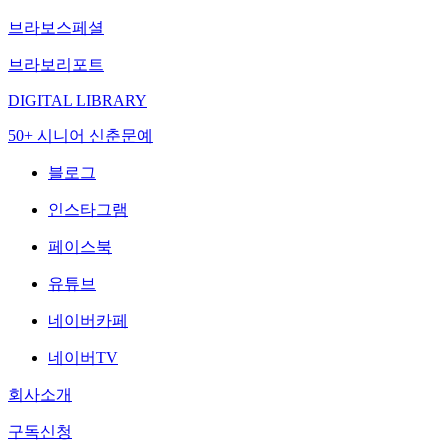
브라보스페셜
브라보리포트
DIGITAL LIBRARY
50+ 시니어 신춘문예
블로그
인스타그램
페이스북
유튜브
네이버카페
네이버TV
회사소개
구독신청