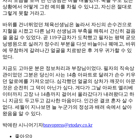
자의 모습을 보며 한 선생님은 혀를 내둘렀다. 죽을 수도 있는
상황에서 어떻게 그런 예의를 차릴 수 있냐고, 자신은 절대로
그렇게 못할 거라고.
바위를 건너뛰었던 체육선생님은 놀라서 자신의 손수건으로
지혈을 시켰고 다른 남자 선생님과 부축을 해줘서 간신히 걸음
을 옮길 수 있었다. 곧 119구급차가 도착했고 필자는 평택 굳모
닝병원으로 실려가 정수리 부분을 다섯 바늘이나 꿰매고, 바위
에 무참하게 갈려나간 얼굴을 치료받은 후 겨우 귀가할 수 있
었다.
지금도 고마운 분은 정보처리과 부장님이었다. 필자의 직속상
관이었던 그분은 당신이 사는 14층 아파트로 달려가 손수 키우
던 알로에를 가져오셨다. 심각했던 얼굴의 상처가 깨끗이 아문
것은 순전히 그 덕이 아닌가 싶다. 게다가 그날 아파트 엘리베
이터까지 고장 나 14층까지 걸어서 올라갔다가 내려왔다고 하
니 지금도 두고두고 감사한 마음이다. 인간은 결코 혼자 살 수
없다. 세월이 지나보면 늘 누군가의 정성과 배려 속에서 살아
왔음을 알 수 있다.
박애란 시니어기자
bravopress@etoday.co.kr
좋아요
0