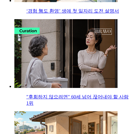
‘경험 無도 환영’ 생애 첫 일자리 도전 설명서
"후회하지 않으려면" 60세 넘어 끊어내야 할 사람
1위