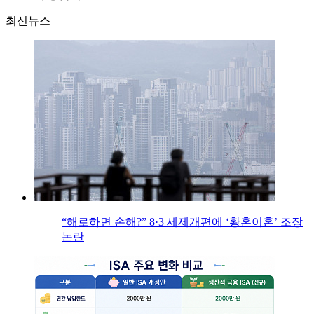
최신뉴스
“해로하면 손해?” 8·3 세제개편에 ‘황혼이혼’ 조장
논란