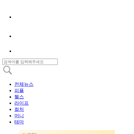
전체뉴스
피플
헬스
라이프
컬처
머니
테마