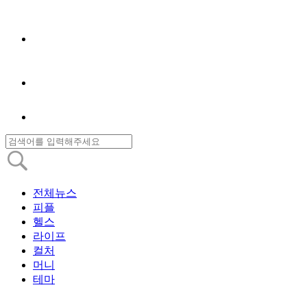
전체뉴스
피플
헬스
라이프
컬처
머니
테마