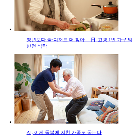
청년보다 술·디저트 더 찾아… 日 '고령 1인 가구'의
반전 식탁
AI, 이제 돌봄에 지친 가족도 돕는다