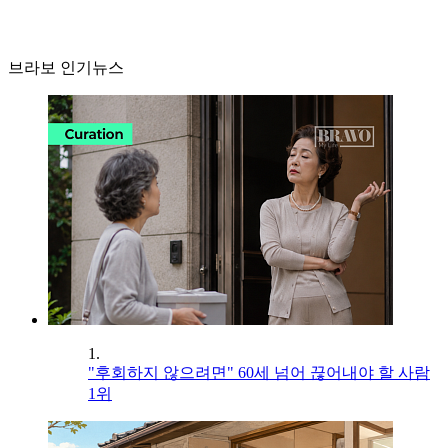
브라보 인기뉴스
1.
"후회하지 않으려면" 60세 넘어 끊어내야 할 사람
1위