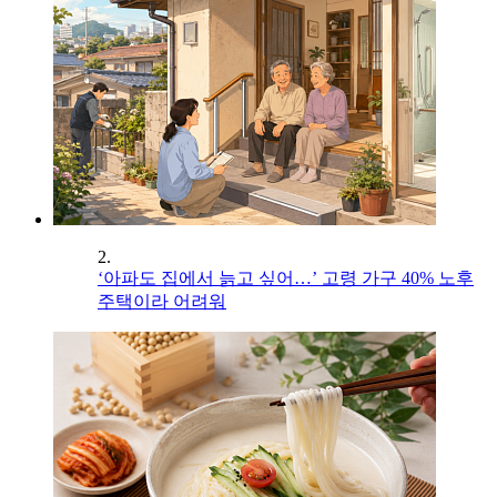
2.
‘아파도 집에서 늙고 싶어…’ 고령 가구 40% 노후
주택이라 어려워