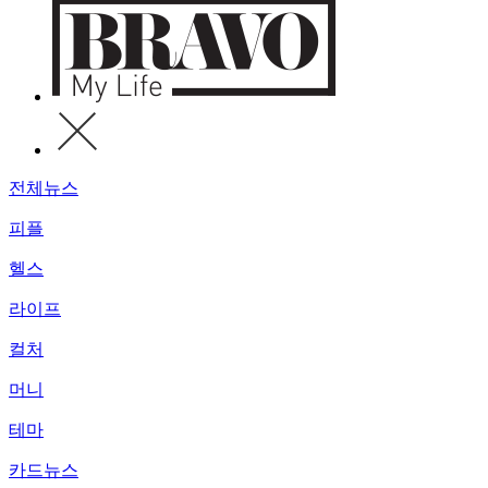
전체뉴스
피플
헬스
라이프
컬처
머니
테마
카드뉴스