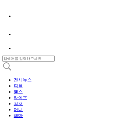
전체뉴스
피플
헬스
라이프
컬처
머니
테마