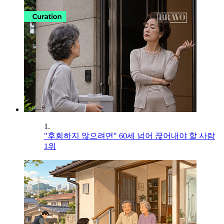
1.
"후회하지 않으려면" 60세 넘어 끊어내야 할 사람
1위