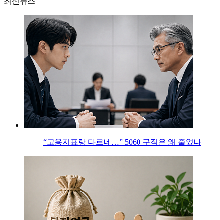
최신뉴스
“고용지표랑 다르네…” 5060 구직은 왜 줄었나