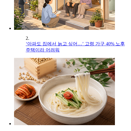
2.
‘아파도 집에서 늙고 싶어…’ 고령 가구 40% 노후
주택이라 어려워