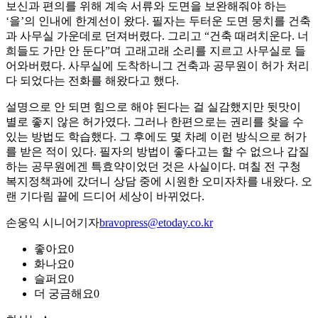
보신과 편의를 위해 계속 서류와 도면을 보완해줘야 하는
‘을’의 인내에 한계선이 왔다. 필자는 두터운 도면 뭉치를 건축
과 사무실 가운데로 던져버렸다. 그리고 “건축 때려치운다. 너
희들도 가만 안 둔다”며 고래고래 소리를 지르고 사무실로 들
어와버렸다. 사무실에 도착하니그 건축과 공무원이 허가 처리
다 되었다는 전화를 해왔다고 했다.
설명으로 안 되면 힘으로 해야 된다는 걸 실감했지만 뒷맛이
별로 좋지 않은 허가였다. 그러나 한편으로는 권리를 찾을 수
있는 방법도 학습했다. 그 후에도 몇 차례 이런 방식으로 허가
를 받은 적이 있다. 필자의 방법이 좋다고는 할 수 없으나 갑질
하는 공무원에겐 특효약이었던 것은 사실이다. 며칠 전 구청
복지정책과에 갔더니 상담 중에 시원한 오미자차를 내왔다. 오
랜 기다림 끝에 드디어 세상이 바뀌었다.
손웅익 시니어기자
bravopress@etoday.co.kr
좋아요
0
화나요
0
슬퍼요
0
더 궁금해요
0