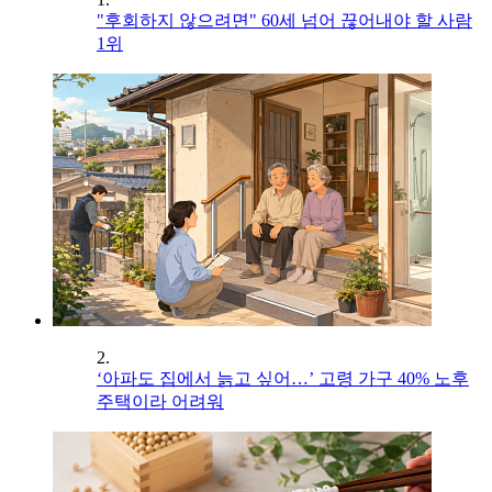
"후회하지 않으려면" 60세 넘어 끊어내야 할 사람
1위
2.
‘아파도 집에서 늙고 싶어…’ 고령 가구 40% 노후
주택이라 어려워