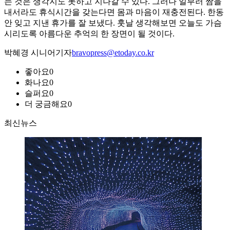
는 것은 생각지도 못하고 지나갈 수 있다. 그러나 일부러 짬을
내서라도 휴식시간을 갖는다면 몸과 마음이 재충전된다. 한동
안 잊고 지낸 휴가를 잘 보냈다. 훗날 생각해보면 오늘도 가슴
시리도록 아름다운 추억의 한 장면이 될 것이다.
박혜경 시니어기자
bravopress@etoday.co.kr
좋아요
0
화나요
0
슬퍼요
0
더 궁금해요
0
최신뉴스