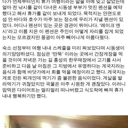
다가 언제부터인지 휴가 여행이라는 말을 아예 잊고 살았는데
얼마 전 낚시를 같이 다녀온 시동생 부부가 멋진 펜션을 예약
했다고 해서 휴가를 같이 보내게 되었다. 목적지는 안면도로
섬 안 바다와 호수가 마주 보는 장소에 우리가 지낼 펜션이 있
었다. 어디나 펜션이 있는 곳은 경관이 뛰어나다. ‘레이크 앤
시’라고 이름 지은 이 펜션은 주인이 어떻게 자리를 잡게 되었
는지는 모르겠지만 풍광이 아주 빼어나게 아름다웠다.
숙소 선정부터 여행 내내 스케줄을 미리 짜보았다며 시동생이
의기양양하셨다. 점심은 ‘딴뚝’ 이라는 곳에서 간장게장을 먹
을 것이며 저녁은 가는 길 홍성의 한우매장에서 고기를 사서
준비하고 다음 날 아침은 그 지방에서 유명하다는 게국지라는
음식과 함께 바닷가에서 회를 먹을 예정이라고 했다. 게국지는
게로 만든 찌개인데 먹기가 좀 불편한 음식이었다. 게살을 발
라먹기가 귀찮았지만 국물은 아주 시원한 게 괜찮았다. 이러니
맘먹은 다이어트는 멀리멀리 떠나버렸고 식도락에 빠져 휴가
내내 행복하기만 했다.