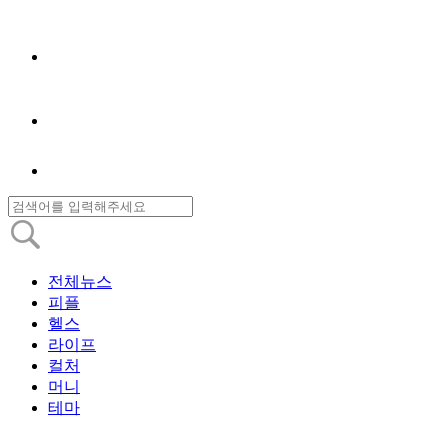
전체뉴스
피플
헬스
라이프
컬처
머니
테마