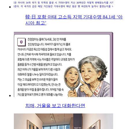
韓·日 포함 아태 고소득 지역 기대수명 84.1세 ‘아
시아 최고’
치매, 거울을 보고 대화한다면