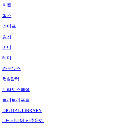
피플
헬스
라이프
컬처
머니
테마
카드뉴스
컷&칼럼
브라보스페셜
브라보리포트
DIGITAL LIBRARY
50+ 시니어 신춘문예