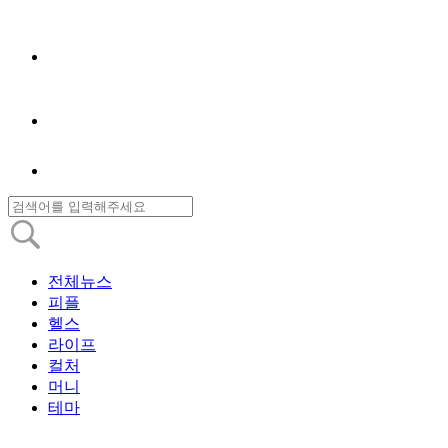
전체뉴스
피플
헬스
라이프
컬처
머니
테마