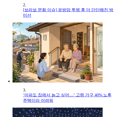
2.
[브라보 문화 이슈] 유방암 투병 후 더 단단해진 박
미선
3.
‘아파도 집에서 늙고 싶어…’ 고령 가구 40% 노후
주택이라 어려워