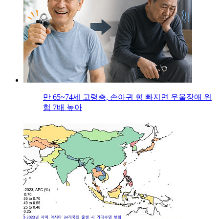
만 65~74세 고령층, 손아귀 힘 빠지면 우울장애 위
험 7배 높아