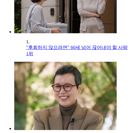
1.
"후회하지 않으려면" 60세 넘어 끊어내야 할 사람
1위