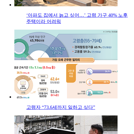
‘아파도 집에서 늙고 싶어…’ 고령 가구 40% 노후
주택이라 어려워
고령자 “73.6세까지 일하고 싶다”