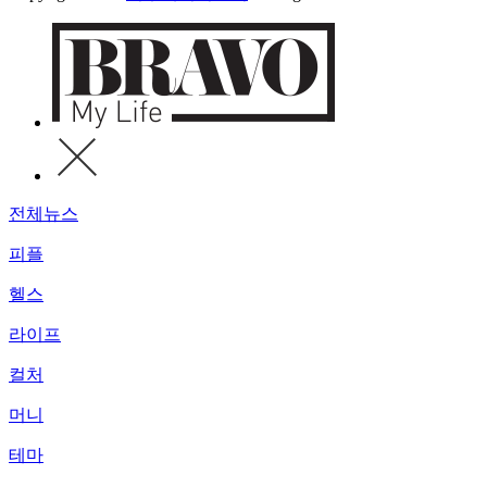
전체뉴스
피플
헬스
라이프
컬처
머니
테마