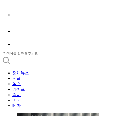
전체뉴스
피플
헬스
라이프
컬처
머니
테마