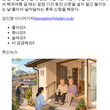
서 해외여행 갈 때는 일정 기간 동안 신문을 넣지 말고 돌아오
는 날 몰아서 넣어달라는 휴독 신청을 해둔다.
강신영 시니어기자
bravopress@etoday.co.kr
좋아요
0
화나요
0
슬퍼요
0
더 궁금해요
0
최신뉴스