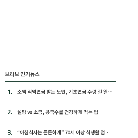
브라보 인기뉴스
1.
소액 직역연금 받는 노인, 기초연금 수령 길 열린
다
2.
설탕 vs 소금, 콩국수를 건강하게 먹는 법
3.
“아침식사는 든든하게” 70세 이상 식생활 점수