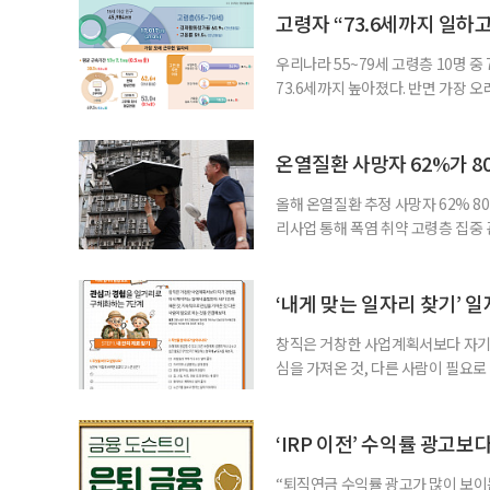
여름호에 실린 ‘통합돌봄 시행에 따른
고령자 “73.6세까지 일하고
우리나라 55~79세 고령층 10명 
73.6세까지 높아졌다. 반면 가장 
뒤에도 상당 기간 일해야 하는 고령층
처가 5일 발표한 ‘2026년 5월 경
7000명으로, 1년 전보다 57만 명
온열질환 사망자 62%가 8
올해 온열질환 추정 사망자 62% 8
리사업 통해 폭염 취약 고령층 집중
나타났다. 이에 정부가 전국 보건소
에 따르면 5월 15일부터 이달 4일
고령층은 825명(33.8%), 80세 
‘내게 맞는 일자리 찾기’ 
창직은 거창한 사업계획서보다 자기 
심을 가져온 것, 다른 사람이 필요로
for 5060 창직사례집’을 바탕으로 ‘
싶었나요? ▷ 내가 살아오며 ‘이렇게 바
2._______________ 3._____
‘IRP 이전’ 수익률 광고보
“퇴직연금 수익률 광고가 많이 보이는