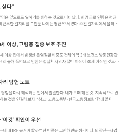
 고령자 주거-돌봄 협업 체계 구축 방안’ 보고서는 고
 싶다”
중 7명은 앞으로도 일하기를 원하는 것으로 나타났다. 희망 근로 연령은 평균
오래 근무한 일자리를 그만둔 나이는 평균 53세였다. 주된 일자리에서 물러난
의 현실이 통계로 확인됐다. 고령층 취업자 1012만 5000명 국가데이터
제활동인구조사 고령층 부가조사 결과’에 따르면 55~79세 인구는 1701만
 증가했다. 15세 이상 인구에서 차지하는 비중은
0세 이상, 고령층 집중 보호 추진
0세 이상 집에서 발생한 온열질환 비중도 전체의 약 3배 보건소 방문건강관
 관리 올해 폭염으로 인한 온열질환 사망자 절반 이상이 80세 이상인 것으로
 방문건강관리사업을 통해 80세 이상 고령자 보호를 추진한다. 6일 복지부
까지 질병관리청으로 신고된 온열질환자는 총 2441명으로 이 중 65세 이상
이상은 300명(12.3%)으로 집계됐다. 연령별 환자 수
일자리 탐험 노트
경험을 다시 해석하는 일에서 출발한다. 내가 오래 해온 것, 지속적으로 관
 하는 것을 연결해보자. *참고 : 고용노동부·한국고용정보원 ‘함께 할 미래
브라보 마이 라이프’ 재구성. STEP 1. 내 안의 재료 찾기 1. 무엇을 바꾸고
뀌면 좋겠다’고 느낀 일은? 1._______________
__________ ▷ 그중 내가 직접 해볼 만
다 ‘이것’ 확인이 우선
데 내 IRP 옮겨야 할까?” 한 번쯤은 고민해봤을 생각이다. 퇴직연금사업