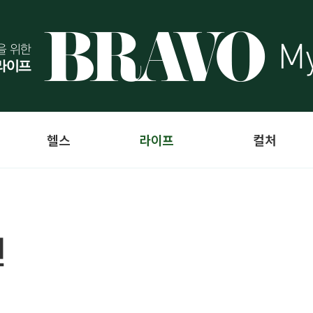
헬스
라이프
컬처
면