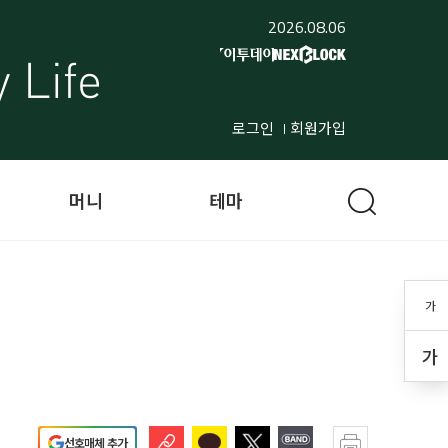
2026.08.06
로그인
회원가입
머니
테마
가
가
선호매체 추가