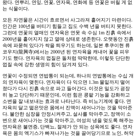
왔다. 연뿌리, 연잎, 연꽃, 연자육, 연화예 등 연꽃은 버릴 게 없
는 식물이다.
모든 자연물은 시간이 흐르면서 사그라져 흩어지기 마련이다.
인간은 100년을 버티기 힘들고 집도 수백 년을 버티지 못한다.
그런데 연꽃의 열매인 연자육은 연못 속 수심 1m 진흙 속에서
2000년을 흩어지지 않고 열매 상태로 생존한다. 오랫동안 진흙
속에 파묻혀 있다가 싹을 틔우기도 하는데, 일본 후쿠이현 류
코우지(龍興寺)에서는 2000년 된 연자육을 캐내어 꽃을 피우
기도 했다. 연자육의 껍질은 돌처럼 딱딱한데, 이렇듯 단단한
껍질 속에 강한 생명의 힘이 담겨져 있다.
연꽃이 수정되면 연밥통이 되는데, 하나의 연밥통에는 수십 개
의 연자육이 맺힌다. 연자육이 다 익으면 1.3m 물밑까지 떨어
졌다가 다시 진흙 속으로 파고 들어간다. 이것은 밀도가 굉장
히 높고 단단하기 때문인데, 이런 힘은 콩팥 기능을 강화하고
소변을 잘 내보내는 효과로 나타난다. 즉 비뇨기계에 좋다. 연
자육의 달고 떫은맛은 몸에서 진액이 새어나가는 것을 막아준
다. 불안한 심장을 안정시켜주고, 설사를 막아주고, 정액이 소
변으로 새어나가는 것을 막아주고, 여성의 냉을 멎도록 해주는
연자육은 불면증, 단백뇨, 절제가 안 되는 성욕에도 좋다. 연자
육은 몸의 엑기스가 빠져나가는 것을 끌어당기므로 노인, 허약