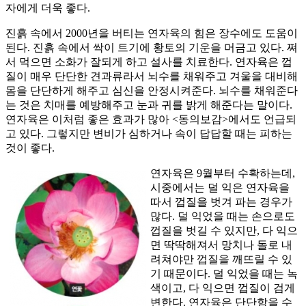
자에게 더욱 좋다.
진흙 속에서 2000년을 버티는 연자육의 힘은 장수에도 도움이
된다. 진흙 속에서 싹이 트기에 황토의 기운을 머금고 있다. 쪄
서 먹으면 소화가 잘되게 하고 설사를 치료한다. 연자육은 껍
질이 매우 단단한 견과류라서 뇌수를 채워주고 겨울을 대비해
몸을 단단하게 해주고 심신을 안정시켜준다. 뇌수를 채워준다
는 것은 치매를 예방해주고 눈과 귀를 밝게 해준다는 말이다.
연자육은 이처럼 좋은 효과가 많아 <동의보감>에서도 언급되
고 있다. 그렇지만 변비가 심하거나 속이 답답할 때는 피하는
것이 좋다.
연자육은 9월부터 수확하는데,
시중에서는 덜 익은 연자육을
따서 껍질을 벗겨 파는 경우가
많다. 덜 익었을 때는 손으로도
껍질을 벗길 수 있지만, 다 익으
면 딱딱해져서 망치나 돌로 내
려쳐야만 껍질을 깨뜨릴 수 있
기 때문이다. 덜 익었을 때는 녹
색이고, 다 익으면 껍질이 검게
변한다. 연자육은 단단함을 수