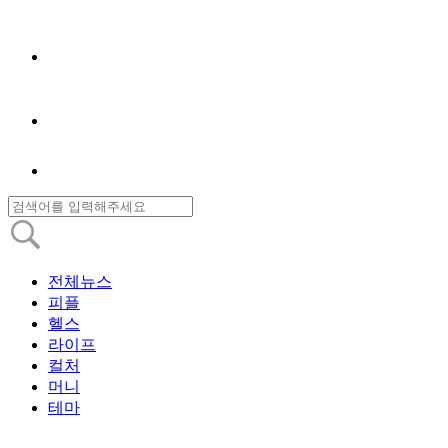
전체뉴스
피플
헬스
라이프
컬처
머니
테마