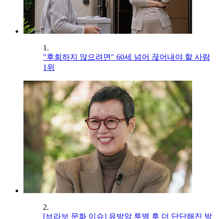
1.
"후회하지 않으려면" 60세 넘어 끊어내야 할 사람
1위
2.
[브라보 문화 이슈] 유방암 투병 후 더 단단해진 박