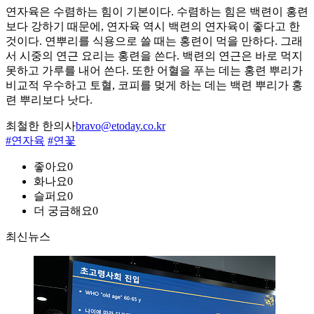
연자육은 수렴하는 힘이 기본이다. 수렴하는 힘은 백련이 홍련
보다 강하기 때문에, 연자육 역시 백련의 연자육이 좋다고 한
것이다. 연뿌리를 식용으로 쓸 때는 홍련이 먹을 만하다. 그래
서 시중의 연근 요리는 홍련을 쓴다. 백련의 연근은 바로 먹지
못하고 가루를 내어 쓴다. 또한 어혈을 푸는 데는 홍련 뿌리가
비교적 우수하고 토혈, 코피를 멎게 하는 데는 백련 뿌리가 홍
련 뿌리보다 낫다.
최철한 한의사
bravo@etoday.co.kr
#연자육
#연꽃
좋아요
0
화나요
0
슬퍼요
0
더 궁금해요
0
최신뉴스