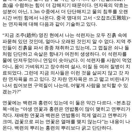
血)을 수렴하는 힘이 더 강해지기 때문이다. 연자육의 약효는
성분이 아닌, 1.3m 수중에서 더 단단해지고 물의 침투를 오랜
시간 버틴 힘에서 나온다. 중국 명대의 고서 <오잡조(五雜俎)>
는 연자육에 대해 다음과 같이 기술하고 있다.
“지금 조주(趙州) 영진 현에서 나는 석련자는 모두 진흙 속에
파묻혀 있던 것인데, 얼마나 오래된 것인지 알 수 없다. 지역 주
민들이 진흙을 파서 종종 채취하고 있는데, 그 껍질은 쇠나 돌
처럼 단단하고 속살은 향내가 여전히 생생하다. 이 석련자를
물에 던져두었더니 연잎이 솟아났다. 이 석련자를 사람이 먹었
더니, 몸이 가벼워지고 장수하며 설사, 이질 등 여러 질병이 치
료되었다. 그런데 지금 의사들은 이런 것을 살피지 않고 갓 자
란 연자육을 쓰고 있다. 갓 자란 연자육은 쓰고 떫고 비린내가
나서 씹어보면 구역질이 나는데, 어떻게 사람을 보익할 수 있
겠는가?”
연꽃에는 백련과 홍련이 있는데 이 둘은 약간 다르다. <본초강
목>에는 “야생 연꽃과 홍련은 연밥통이 많이 맺히고 연뿌리가
작다. 재배한 연꽃과 백련은 연밥통이 적게 열리고 연뿌리가
크며, 겹꽃으로 피는 연꽃은 열매를 맺지 않는다”는 내용이 나
온다. 백련의 뿌리는 홍련의 뿌리보다 굵고 단단하다.