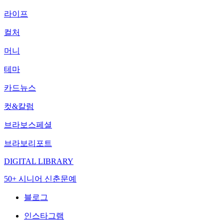
라이프
컬처
머니
테마
카드뉴스
컷&칼럼
브라보스페셜
브라보리포트
DIGITAL LIBRARY
50+ 시니어 신춘문예
블로그
인스타그램