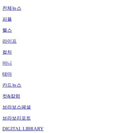
전체뉴스
피플
헬스
라이프
컬처
머니
테마
카드뉴스
컷&칼럼
브라보스페셜
브라보리포트
DIGITAL LIBRARY