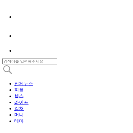
전체뉴스
피플
헬스
라이프
컬처
머니
테마