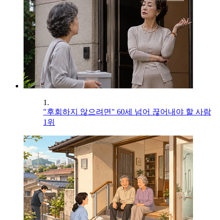
1.
"후회하지 않으려면" 60세 넘어 끊어내야 할 사람
1위