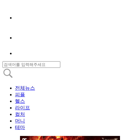
전체뉴스
피플
헬스
라이프
컬처
머니
테마