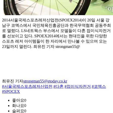
2014서울국제스포츠레저산업전(SPOEX2014)이 20일 서울 강
남구 코엑스에서 국민체육진흥공단과 한국무역협회 공동주최
로 열렸다. LS네트웍스 부스에서 모델들이 다혼 접이식자전거
를 선보이고 있다. SPOEX2014에서는 현대인을 위한 다양한
스포츠 레저 아이템들이 한 자리에서 만나볼 수 있으며 오는
23일까지 열린다. 최유진 기자 strongman55@
최유진 기자
strongman55@etoday.co.kr
#서울국제스포츠레저산업전
#다혼
#접이식자전거
#코엑스
#SPOCEX
좋아요
0
화나요
0
슬퍼요
0