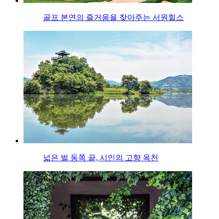
골프 본연의 즐거움을 찾아주는 서원힐스
넓은 벌 동쪽 끝, 시인의 고향 옥천