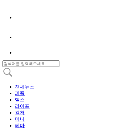
전체뉴스
피플
헬스
라이프
컬처
머니
테마