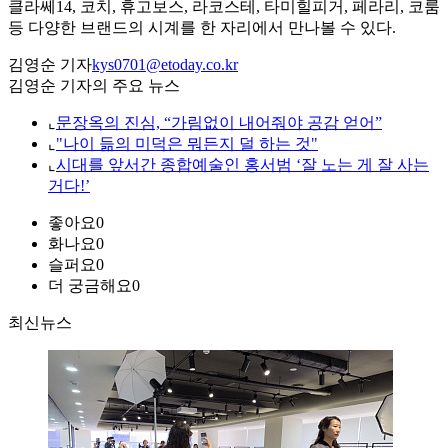
클라쎄14, 코치, 휴고보스, 라코스테, 타미힐피거, 페라리, 코룸
등 다양한 브랜드의 시계를 한 자리에서 만나볼 수 있다.
김영순 기자
kys0701@etoday.co.kr
김영순 기자의 주요 뉴스
⌞
문장옥의 진심, “가림없이 내어줘야 공감 얻어”
⌞
"나이 듦의 미덕은 뭐든지 덜 하는 것"
⌞
시대를 앞서간 종합예술인 홍서범 ‘잘 노는 게 잘 사는
거다!’
좋아요
0
화나요
0
슬퍼요
0
더 궁금해요
0
최신뉴스