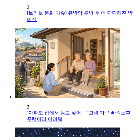
2.
[브라보 문화 이슈] 유방암 투병 후 더 단단해진 박
미선
3.
‘아파도 집에서 늙고 싶어…’ 고령 가구 40% 노후
주택이라 어려워