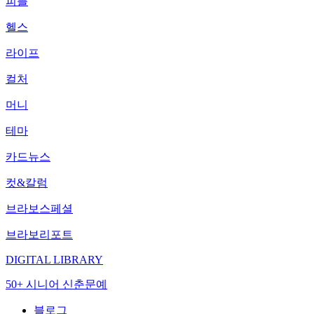
피플
헬스
라이프
컬처
머니
테마
카드뉴스
컷&칼럼
브라보스페셜
브라보리포트
DIGITAL LIBRARY
50+ 시니어 신춘문예
블로그