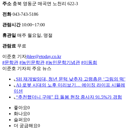
주소
충북 영동군 매곡면 노천리 622-3
전화
043-743-5186
관람시간
10:00~17:00
휴관일
매주 월요일, 명절
관람료
무료
이준호 기자
jhlee@etoday.co.kr
#문학관
#농민문학관
#농민문학기념관
#이동희
이준호 기자의 주요 뉴스
⌞
SH 재개발임대, 청년 문턱 낮추자 고령층은 ‘그림의 떡’
⌞
AI·로봇 시대의 노후 미리보기… 에이징 라이프 시뮬레
이션
⌞
“추천했더니 구매” 日 돌봄 현장 종사자 91.5%가 경험
좋아요
0
화나요
0
슬퍼요
0
더 궁금해요
0