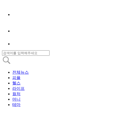
전체뉴스
피플
헬스
라이프
컬처
머니
테마