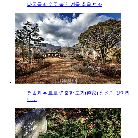
나목들의 수준 높은 겨울 춤을 보라
청솔과 위트로 연출한 도가(道家) 정원의 멋이라
니…