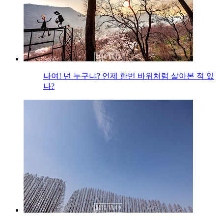
나여! 넌 누구냐? 언제 한번 바위처럼 살아본 적 있
나?