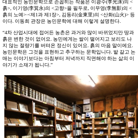
대표적인 농민문학으로 손꼽히는 작품은 이광수(李光洙)의 <
흙>, 이기영(李箕永)의 <고향>을 필두로, 이무영(李無影)의 <
흙의 노예>·<제1과 제1장>, 김동리(金東里)의 <산화(山火)> 등
이다. 이동희 관장은 농민문학에 대해 이렇게 설명한다.
“4차 산업시대에 접어든 농촌은 과거와 많이 바뀌었지만 땅과
흙은 변한 것이 없어요. 농민에게는 쌀이 떨어지고 보리도 나
지 않는 절량기를 버텨온 정신이 있어요. 흙의 마음 말이에요.
농민문학은 그것을 표현하고 추구하는 문학입니다. 밭 갈고 논
매는 이야기보다는 아침부터 저녁까지 직면해야 하는 삶의 이
야기가 소재가 됩니다.”