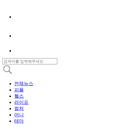
전체뉴스
피플
헬스
라이프
컬처
머니
테마