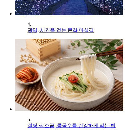
4.
광명, 시간을 걷는 문화 마실길
5.
설탕 vs 소금, 콩국수를 건강하게 먹는 법