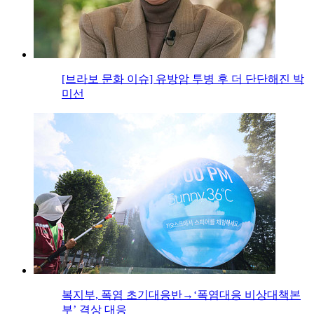
[브라보 문화 이슈] 유방암 투병 후 더 단단해진 박
미선
복지부, 폭염 초기대응반→‘폭염대응 비상대책본
부’ 격상 대응