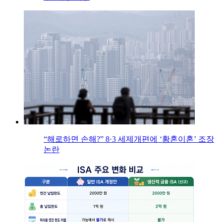
“해로하면 손해?” 8·3 세제개편에 ‘황혼이혼’ 조장
논란