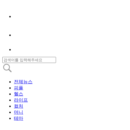
전체뉴스
피플
헬스
라이프
컬처
머니
테마