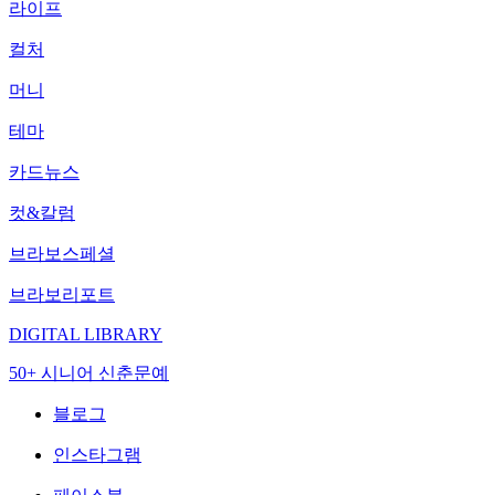
라이프
컬처
머니
테마
카드뉴스
컷&칼럼
브라보스페셜
브라보리포트
DIGITAL LIBRARY
50+ 시니어 신춘문예
블로그
인스타그램