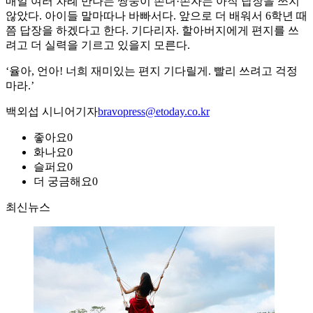
매일 여러 차례 만나는 쌍둥이 손녀·손자는 아직 답장을 쓰지
않았다. 아이들 말마따나 바빠서다. 앞으로 더 배워서 6학년 때
쯤 답장을 하겠다고 한다. 기다리자. 할아버지에게 편지를 쓰
려고 더 실력을 기르고 있을지 모른다.
‘율아, 언아! 너희 재미있는 편지 기다릴게. 빨리 쓰려고 걱정
마라.’
백외섭 시니어기자
bravopress@etoday.co.kr
좋아요
0
화나요
0
슬퍼요
0
더 궁금해요
0
최신뉴스