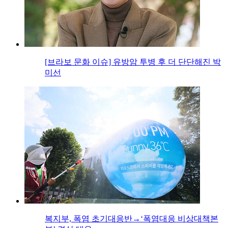
[브라보 문화 이슈] 유방암 투병 후 더 단단해진 박
미선
복지부, 폭염 초기대응반→‘폭염대응 비상대책본