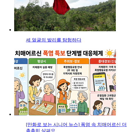
세 얼굴의 발리를 탐험하다
[만화로 보는 시니어 뉴스] 폭염 속 치매어르신 더
촘촘히 살펴요