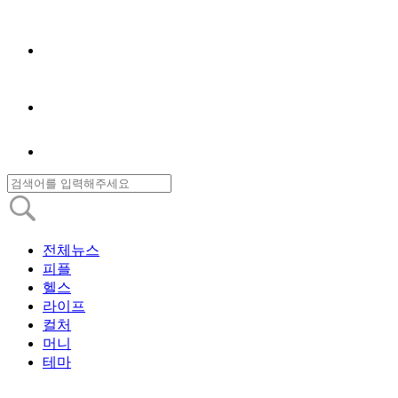
전체뉴스
피플
헬스
라이프
컬처
머니
테마