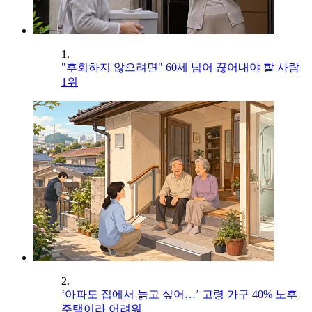
1.
"후회하지 않으려면" 60세 넘어 끊어내야 할 사람
1위
2.
‘아파도 집에서 늙고 싶어…’ 고령 가구 40% 노후
주택이라 어려워