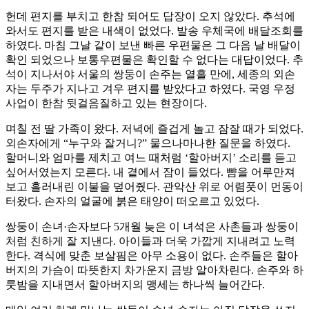
헌데 편지를 부치고 한참 되어도 답장이 오지 않았다. 추석에
와서도 편지를 받은 내색이 없었다. 발송 우체국에 배달조회를
하였다. 마침 그날 같이 보낸 빠른 우편물은 그 다음 날 배달이
확인 되었으나 보통우편물은 확인할 수 없다는 대답이었다. 추
석이 지나서야 서울의 쌍둥이 손주는 열흘 만에, 세종의 외손
자는 두주가 지나고 겨우 편지를 받았다고 하였다. 국영 우정
사업이 한참 뒷걸음질하고 있는 현장이다.
며칠 전 딸 가족이 왔다. 저녁에 즐겁게 놀고 잠잘 때가 되었다.
외손자에게 “누구와 잘거니?” 물으나마나한 질문을 하였다.
할머니와 엄마를 제치고 여느 때처럼 ‘할아버지’ 소리를 듣고
싶어서였는지 모른다. 내 곁에서 잠이 들었다. 뺨을 어루만져
보고 흘러내린 이불을 덮어줬다. 관악산 위로 어렴풋이 먼동이
터왔다. 손자의 얼굴에 붉은 태양이 떠오르고 있었다.
쌍둥이 손녀·손자보다 5개월 늦은 이 녀석은 사촌들과 쌍둥이
처럼 친하게 잘 지낸다. 아이들과 더욱 가깝게 지내려고 노력
한다. 격식에 맞춘 보살핌은 아무 소용이 없다. 손주들은 할아
버지의 가슴이 따뜻한지 차가운지 금방 알아차린다. 손주와 하
룻밤을 지내면서 할아버지의 맹세는 하나씩 늘어간다.