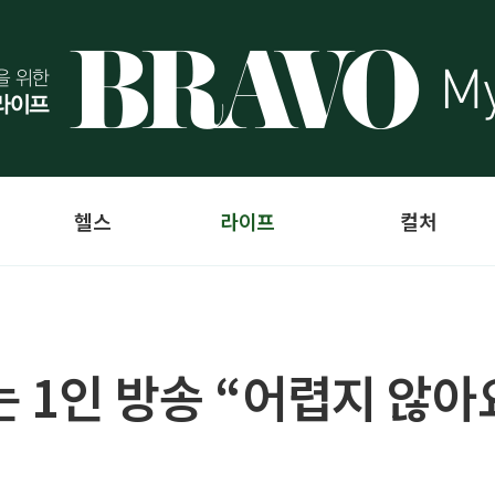
헬스
라이프
컬처
 1인 방송 “어렵지 않아