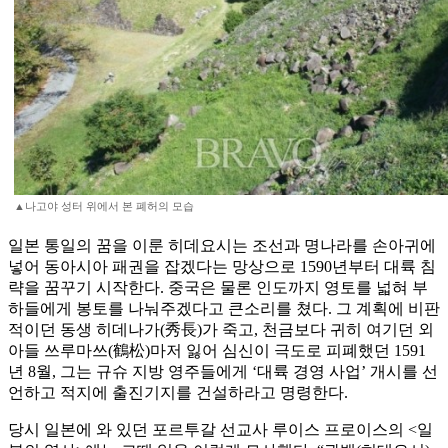
▲나고야 성터 위에서 본 폐허의 모습
일본 통일의 꿈을 이룬 히데요시는 조선과 명나라를 손아귀에
넣어 동아시아 패권을 잡겠다는 망상으로 1590년부터 대륙 침
략을 꿈꾸기 시작한다. 중국은 물론 인도까지 영토를 넓혀 부
하들에게 봉토를 나눠주겠다고 큰소리를 쳤다. 그 계획에 비판
적이던 동생 히데나가(秀長)가 죽고, 천금보다 귀히 여기던 외
아들 쓰루마쓰(鶴松)마저 잃어 심신이 극도로 피폐했던 1591
년 8월, 그는 규슈 지방 영주들에게 ‘대륙 경영 사업’ 개시를 선
언하고 적지에 출진기지를 건설하라고 명령한다.
당시 일본에 와 있던 포르투갈 선교사 루이스 프로이스의 <일