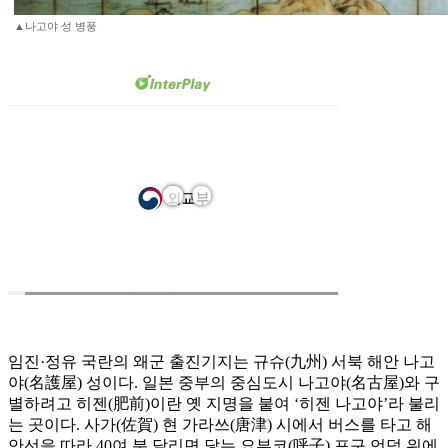
▲나고야 성 병풍
임진·정유 국란의 왜군 출진기지는 규슈(九州) 서북 해안 나고
야(名護屋) 성이다. 일본 중부의 중심도시 나고야(名古屋)와 구
별하려고 히젠(肥前)이란 옛 지명을 붙여 ‘히젠 나고야’라 불리
는 곳이다. 사가(佐賀) 현 가라쓰(唐津) 시에서 버스를 타고 해
안선을 따라 40여 분 달리면 닿는 요부코(呼子) 포구 언덕 위에