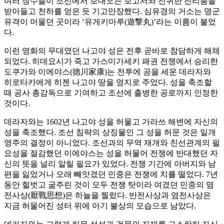
여러 장수들이 조선에서 보내오는 보고서와 진귀한 전리품을
받아들고 천하를 얻은 듯 기고만장했다. 심유경의 거소는 명군
유격이 머물던 곳이라 ‘유게키마루(遊撃丸)’라는 이름이 붙었
다.
이런 영화의 무대였던 나고야 성은 전후 곧바로 참담하게 해체
되었다. 히데요시가 죽고 가스미가세키 패권 전쟁에서 승리한
도쿠가와 이에야스(德川家康)는 전투에 공을 세운 데라자와
히로타카에게 히젠 나고야 땅을 영지로 주었다. 성을 축조할
때 공사 총감독으로 기여하고 조선에 출병한 공로까지 인정한
것이다.
데라자와는 1602년 나고야 성을 허물고 가라쓰 해변에 자신의
성을 축조했다. 조선 침략의 상징물인 그 성을 허문 것은 일개
영주의 결정이 아니었다. 조선과의 무역 재개와 친선관계의 필
요성을 절감했던 이에야스는 성을 허물어 전쟁에 반대했던 자
신의 뜻을 널리 알릴 필요가 있었다. 전쟁 기간에 아버지와 남
편을 잃었거나 오래 빼앗겼던 민중은 전쟁에 치를 떨었다. 7년
동안 헐벗고 굶주린 것이 모두 전쟁 탓이라 여겼던 민중의 염
전사상(厭戰思想)은 하늘을 찔렀다. 반전사상과 염전사상은
지금 허물어진 성터 위에 아기 불상의 모습으로 남았다.