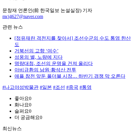
문창재 언론인(前 한국일보 논설실장) 기자
mcj4627@naver.com
관련 뉴스
[정유재란 격전지를 찾아서] 조선수군의 수도 통영 한산
도
거북선의 고향 ‘여수’
성웅의 별, 노량에 지다
명량대첩, 조선의 운명을 건져 올리다
아비규환의 남원·황석산 전투
애플 참전 앞둔 폴더블 시장… 하반기 경쟁 막 오른다
#나고야성박물관
#일본
#조선
#중국
#통영
좋아요
0
화나요
0
슬퍼요
0
더 궁금해요
0
최신뉴스