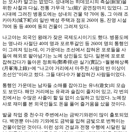
는 오사카 말고는 없었다. 성내에는 히데요시의 측실(廁室)을
위한 사찰과 다실, 전통 가무극 ‘노(能)’ 공연장까지 있었다. 그
시대에 그려진 병풍도에는 성내의 건물 약 70여 동, 그 아래 조
카마치(城下町)의 일반 백성 주택과 점포 260여 동, 진영 시설
70여 동 등 400여 동의 건물이 그려져 있다.
나고야는 외국인 왕래가 잦은 국제도시이기도 했다. 병풍도에
는 명나라 사절단 40여 명과 포르투갈인 등 260여 명의 통행인
이 그려져 있는데, 이 가운데는 조선에서 잡혀온 포로들을 사
들여 해외로 팔아넘기는 노예 상인들도 있다. 일본에 포로로
잡혀갔다가 돌아온 정희득(鄭希得)은 실기(實記) <월봉해상록
(月峯海上錄)>에 “나고야 거리에서 마주친 사람의 반 이상이
조선인”이라고 썼다. 그들 대다수가 붙잡혀간 사람들이었다.
통행인 가운데는 남자들 소매를 잡아끄는 유녀(遊女)의 모습
도 보인다. 해안 거리에는 유곽과 술집이 줄지어 있고, 각 번의
진에서는 수많은 사졸이 할 일 없이 소일하고 있었다. 노예장
사로 재미를 본 외국인들도 돈을 풀어 즐거움을 샀을 것이다.
발굴 작업 중 천수각 주변에서는 금박기와편이 많이 출토되었
다. 벽면뿐 아니라 기와에도 금박을 입혀 금빛으로 번쩍이는
건물이었던 것이다. 이런 성의 건설과 전쟁 수행에 시달린 일