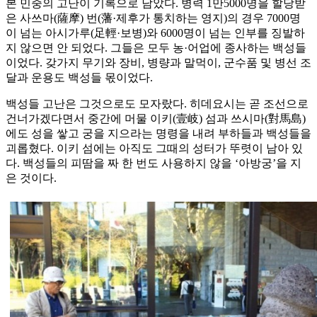
본 민중의 고난이 기록으로 남았다. 병력 1만5000명을 할당받
은 사쓰마(薩摩) 번(藩·제후가 통치하는 영지)의 경우 7000명
이 넘는 아시가루(足輕·보병)와 6000명이 넘는 인부를 징발하
지 않으면 안 되었다. 그들은 모두 농·어업에 종사하는 백성들
이었다. 갖가지 무기와 장비, 병량과 말먹이, 군수품 및 병선 조
달과 운용도 백성들 몫이었다.
백성들 고난은 그것으로도 모자랐다. 히데요시는 곧 조선으로
건너가겠다면서 중간에 머물 이키(壹岐) 섬과 쓰시마(對馬島)
에도 성을 쌓고 궁을 지으라는 명령을 내려 부하들과 백성들을
괴롭혔다. 이키 섬에는 아직도 그때의 성터가 뚜렷이 남아 있
다. 백성들의 피땀을 짜 한 번도 사용하지 않을 ‘아방궁’을 지
은 것이다.