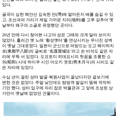
있다.
굴곡이 심한 해안선 깊숙한 만(灣)에 얼마든지 배를 숨길 수 있
고, 조선과의 거리가 제일 가까운 지리(地利)를 고루 갖추어 옛
날부터 왜구의 소굴로 유명했던 곳이다.
26년 만에 다시 찾아본 나고야 성은 그때와 크게 달라 보이지
않았다. 흘러간 옛 노래 ‘황성옛터’를 연상시키는 무너진 성벽
이 옛날 그대로였다. 일본이 군신으로 떠받드는 도고 헤이하치
로(東鄕平八郞)의 글씨로 ‘名護屋城址’라고 쓴 비석도 같은 자
리에 우뚝 서 있었다. 도요토미 히데요시의 헛꿈을 조롱한 쇼
와(昭和) 시대 하이쿠 시인 아오키 겟토(靑木月斗)의 시비도 같
은 자리에 있었다.
수십 년이 걸린 성터 발굴·복원사업이 끝났다지만 겉보기에
변한 것은 없었다. 주말 낮인데도 탐방객 발길이 뜸해 적막하
기만 했다. 성터 입구에 자리 잡은 박물관과 그 앞에 조성된 상
가만이 옛날에 없었던 건물이다.