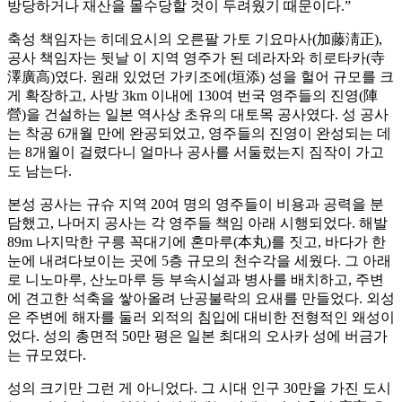
방당하거나 재산을 몰수당할 것이 두려웠기 때문이다.”
축성 책임자는 히데요시의 오른팔 가토 기요마사(加藤淸正),
공사 책임자는 뒷날 이 지역 영주가 된 데라자와 히로타카(寺
澤廣高)였다. 원래 있었던 가키조에(垣添) 성을 헐어 규모를 크
게 확장하고, 사방 3km 이내에 130여 번국 영주들의 진영(陣
營)을 건설하는 일본 역사상 초유의 대토목 공사였다. 성 공사
는 착공 6개월 만에 완공되었고, 영주들의 진영이 완성되는 데
는 8개월이 걸렸다니 얼마나 공사를 서둘렀는지 짐작이 가고
도 남는다.
본성 공사는 규슈 지역 20여 명의 영주들이 비용과 공력을 분
담했고, 나머지 공사는 각 영주들 책임 아래 시행되었다. 해발
89m 나지막한 구릉 꼭대기에 혼마루(本丸)를 짓고, 바다가 한
눈에 내려다보이는 곳에 5층 규모의 천수각을 세웠다. 그 아래
로 니노마루, 산노마루 등 부속시설과 병사를 배치하고, 주변
에 견고한 석축을 쌓아올려 난공불락의 요새를 만들었다. 외성
은 주변에 해자를 둘러 외적의 침입에 대비한 전형적인 왜성이
었다. 성의 총면적 50만 평은 일본 최대의 오사카 성에 버금가
는 규모였다.
성의 크기만 그런 게 아니었다. 그 시대 인구 30만을 가진 도시