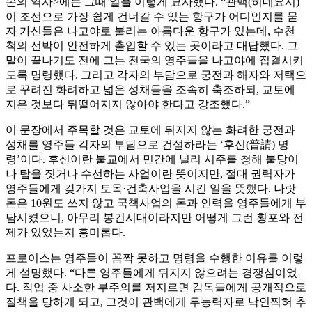
본의 역사>에는 그때 일을 이렇게 묘사했다. “관백(히데요시)
이 조선으로 가장 쉽게 건너갈 수 있는 항구가 어디인지를 묻
자 가신들은 나고야로 불리는 아름다운 항구가 있는데, 수천
척의 선박이 안전하게 출입할 수 있는 곳이라고 대답했다. 그
말이 끝나기도 전에 그는 전국의 영주들을 나고야에 집결시키
도록 명령했다. 그리고 각자의 부담으로 궁전과 해자와 저택으
로 꾸려진 화려하고 넓은 성채들을 조속히 축조하되, 교토에
지은 것보다 뒤떨어지지 않아야 한다고 강조했다.”
이 문장에서 주목할 것은 교토에 뒤지지 않는 화려한 궁전과
성채를 영주들 각자의 부담으로 건설하라는 ‘후신(普請) 명
령’이다. 후신이란 불교에서 민간에 널리 시주를 청해 불당이
나 탑을 짓거나 수선하는 사업이란 뜻이지만, 절대 권력자가
영주들에게 갖가지 토목·건축사업을 시킨 일을 뜻했다. 나랏
돈은 10원도 쓰지 않고 국책사업의 돈과 인력을 영주들에게 부
담시켰으니, 아무리 봉건시대이라지만 어떻게 그런 횡포와 전
제가 있었는지 흥미롭다.
프로이스는 영주들이 꼼짝 못하고 명령을 수행한 이유를 이렇
게 설명했다. “다른 영주들에게 뒤지지 않으려는 경쟁심이었
다. 작업 중 사소한 부주의를 저지르면 감독들에게 공개적으로
질책을 당하게 되고, 그것이 관백에게 무능력자로 낙인찍혀 추