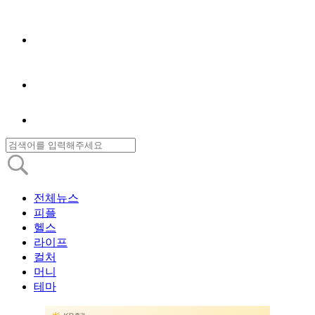
전체뉴스
피플
헬스
라이프
컬처
머니
테마