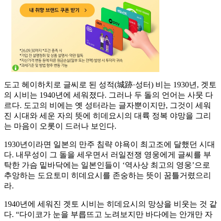
도고 헤이하치로 글씨로 된 성적(城跡·성터) 비는 1930년, 겟토
의 시비는 1940년에 세워졌다. 그러나 두 돌의 언어는 사뭇 다
르다. 도고의 비에는 옛 성터라는 글자뿐이지만, 그것이 세워
진 시대와 세운 자의 뜻에 히데요시의 대륙 정복 야망을 그리
는 마음이 오롯이 드러나 보인다.
1930년이라면 일본의 만주 침략 야욕이 최고조에 달했던 시대
다. 내무성이 그 돌을 세우면서 러일전쟁 영웅에게 글씨를 부
탁한 가슴 밑바닥에는 일본인들이 ‘역사상 최고의 영웅’으로
추앙하는 도요토미 히데요시를 존숭하는 뜻이 꿈틀거렸으리
라.
1940년에 세워진 겟토 시비는 히데요시의 망상을 비웃는 것 같
다. “다이코가 눈을 부릅뜨고 노려보지만 바다에는 안개만 자