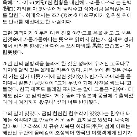
욱해.” ‘다이코(太閤)’란 천황을 대신해 나라를 다스리는 관백
(關白) 자리를 아랫사람에게 물려주고 상왕처럼 물러앉은 이
를 말한다. 히데요시는 조카(秀次·히데쓰구)에게 양위한 뒤에
도 만사를 제멋대로 한 사람이다.
그런 권력자가 아무리 대륙 진출 야망으로 용을 써도 그 꿈은
안갯속에 가물가물하다는 뜻으로 읽히지 않는가. 실제로 성터
에서 바라본 현해탄 바다에는 쓰시마의(對馬島) 모습조차 어
렴풋했다.
26년 만의 탐방객을 놀라게 한 것은 성터에 우거진 고목나무
가지에 달려 있는 올레길 리본이었다. 처음 눈에 띈 것은 천수
각 가는 길가 나뭇가지에 달린 것이었다. 반가워 카메라를 들
이대니 일본인 탐방객이 “그게 무엇이기에 사진을 찍느냐”고
물었다. 한국 제주도 올레길 표시라는 말에 그들은 “천수대 터
에도 많다”고 알려줬다. ‘제주 올레가 일본과 몽골에 수출되었
다더니 여기까지 왔구나’ 싶어 너무 반가웠다.
그의 말이 맞았다. 금빛 찬란한 천수각이 있었다는 천수대 터
에는 쇠막대기로 만들어 세운 올레 표지물도 있었다. 나중에
알아보니 가라쓰에서 규슈 서북단 히라도(平戶) 섬에 이르는
해안선 구간에 올레길이 조성되어 한국인 여행객에게 인기가