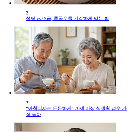
2.
설탕 vs 소금, 콩국수를 건강하게 먹는 법
3.
“아침식사는 든든하게” 70세 이상 식생활 점수 가
장 높아