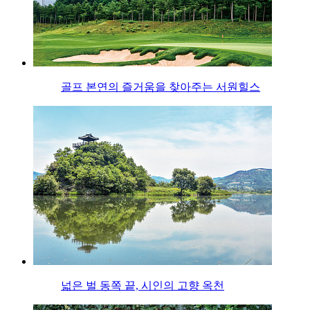
골프 본연의 즐거움을 찾아주는 서원힐스
넓은 벌 동쪽 끝, 시인의 고향 옥천