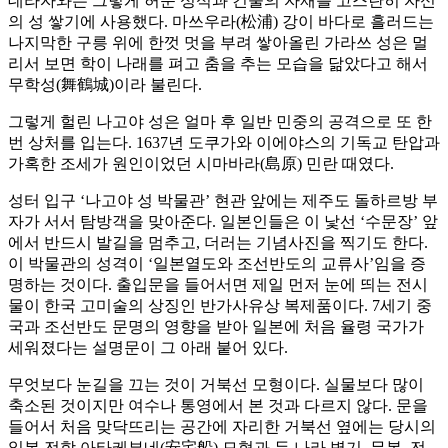
데라자와는 그렇게 허문 성석과 건물의 자재를 고스란히 자신
의 성 쌓기에 사용했다. 마쓰우라(松浦) 강이 바다로 흘러드는
나지막한 구릉 위에 한껏 멋을 부려 쌓아올린 가라쓰 성은 멀
리서 보면 학이 나래를 펴고 춤을 추는 모습을 닮았다고 해서
무학성(舞鶴城)이라 불린다.
그렇게 헐린 나고야 성은 얼마 후 일반 민중의 공격으로 또 한
번 상처를 입는다. 1637년 도쿠가와 이에야스의 기독교 탄압과
가혹한 조세가 원인이었던 시마바라(島原) 민란 때였다.
성터 입구 ‘나고야 성 박물관’ 현관 앞에는 제주도 돌하르방 부
자가 서서 탐방객을 맞아준다. 일본인들은 이 낯선 ‘수문장’ 앞
에서 반드시 발길을 멈추고, 더러는 기념사진을 찍기도 한다.
이 박물관의 성격이 ‘일본열도와 조선반도의 교류사’임을 증
명하는 것이다. 출입문을 들어서면 제일 먼저 눈에 띄는 전시
물이 한국 고미술의 상징인 반가사유상 복제품이다. 7세기 중
국과 조선반도 문명의 영향을 받아 일본에 처음 율령 국가가
세워졌다는 설명문이 그 아래 붙어 있다.
무엇보다 눈길을 끄는 것이 거북선 모형이다. 실물보다 많이
축소된 것이지만 여수나 통영에서 본 것과 다르지 않다. 문을
들어서 처음 맞닥뜨리는 공간에 자리한 거북선 옆에는 당시의
일본 전함 아타케부네(安宅船) 모형과 두 나라 병기, 무복, 전