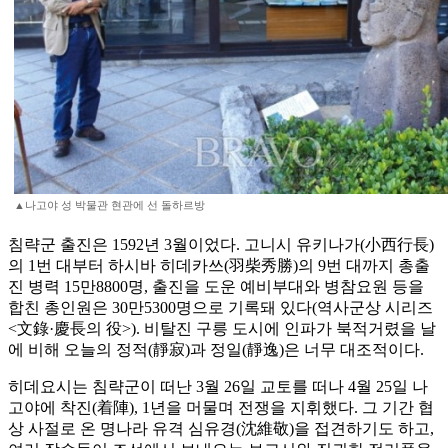
▲나고야 성 박물관 현관에 선 돌하르방
침략군 출진은 1592년 3월이었다. 고니시 유키나가(小西行長)
의 1번 대부터 하시바 히데카쓰(羽柴秀勝)의 9번 대까지 총출
진 병력 15만8800명, 출진을 도운 예비부대와 병참요원 등을
합친 총인원은 30만5300명으로 기록돼 있다(역사군상 시리즈
<文錄·慶長의 役>). 비탈진 구릉 도시에 인파가 북적거렸을 날
에 비해 오늘의 정적(靜寂)과 정일(靜逸)은 너무 대조적이다.
히데요시는 침략군이 떠난 3월 26일 교토를 떠나 4월 25일 나
고야에 착진(着陣), 1년을 머물며 전쟁을 지휘했다. 그 기간 협
상 사절로 온 명나라 유격 심유경(沈維敬)을 접견하기도 하고,