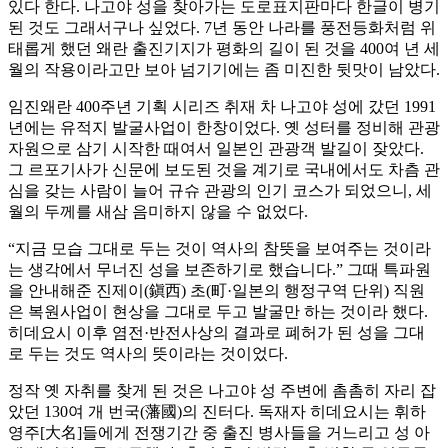
있다 한다. 나고야 성을 찾아가는 도로표지판마다 한글이 병기
된 것도 그래서구나 싶었다. 7년 동안 나라를 풍전등화처럼 위
태롭게 했던 왜란 출진기지가 평화의 길이 된 것을 400여 년 세
월의 작용이라고만 보아 넘기기에는 좀 미진한 뒷맛이 남았다.
임진왜란 400주년 기획 시리즈 취재 차 나고야 성에 갔던 1991
년에는 유적지 발굴사업이 한창이었다. 옛 성터를 정비해 관광
자원으로 삼기 시작한 때여서 일본인 관광객 발길이 잦았다.
그 르포기사가 신문에 보도된 것을 계기로 국내에서도 차츰 관
심을 갖는 사람이 늘어 규슈 관광의 인기 코스가 되었으니, 세
월의 두께를 새삼 음미하지 않을 수 없었다.
“지금 모습 그대로 두는 것이 역사의 참뜻을 보여주는 것이라
는 생각에서 무너진 성을 보존하기로 했습니다.” 그때 특파원
을 안내해준 진제이(鎭西) 초(町·일본의 행정구역 단위) 직원
은 복원사업이 현상을 그대로 두고 발굴만 하는 것이라 했다.
히데요시 이후 염전·반전사상의 결과로 폐허가 된 성을 그대
로 두는 것도 역사의 뜻이라는 것이었다.
정작 옛 자취를 찾게 된 것은 나고야 성 주변에 촘촘히 자리 잡
았던 130여 개 번국(藩國)의 진터다. 독재자 히데요시는 휘하
영주[大名]들에게 전쟁기간 중 출진 병사들을 거느리고 성 아