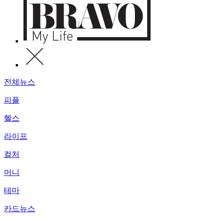
전체뉴스
피플
헬스
라이프
컬처
머니
테마
카드뉴스