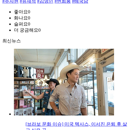
#추자현
#유재석
#김명민
#변희봉
#배국남
좋아요
0
화나요
0
슬퍼요
0
더 궁금해요
0
최신뉴스
[브라보 문화 이슈] 미국 텍사스, 이서진 은퇴 후 살