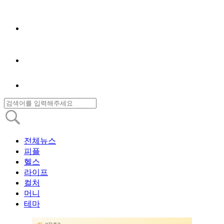
전체뉴스
피플
헬스
라이프
컬처
머니
테마