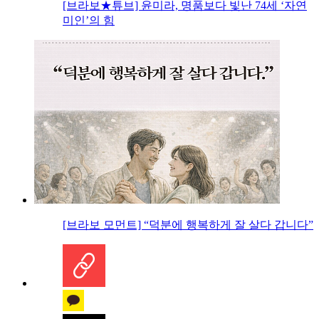
[브라보★튜브] 윤미라, 명품보다 빛난 74세 ‘자연
미인’의 힘
[브라보 모먼트] “덕분에 행복하게 잘 살다 갑니다”