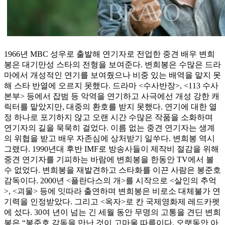
1966년 MBC 성우로 출발해 연기자로 전업한 중견 배우 변희
봉은 대기만성 스타의 전형을 보여준다. 변희봉은 수많은 드라
마에서 개성적인 연기를 보여줬으나 비중 있는 배역을 맡지 못
해 스타 반열에 오르지 못했다. 드라마 <수사반장>, <113 수사
본부> 등에서 잡범 등 악역을 연기하고 사극에선 개성 강한 캐
릭터를 맡았지만, 대중의 환호를 받지 못했다. 연기에 대한 열
정 하나로 포기하지 않고 오랜 시간 수많은 작품을 소화하며
연기자의 길을 묵묵히 걸었다. 이름 없는 중견 연기자는 생계
의 위협을 받고 배우 자존심에 상처받기 일쑤다. 변희봉 역시
그랬다. 1990년대 후반 IMF로 방송사들이 제작비 절감을 위해
중견 연기자를 기피하는 바람에 변희봉을 한동안 TV에서 볼
수 없었다. 변희봉을 재발견하고 스타화를 이끈 사람은 봉준호
감독이다. 2000년 <플란다스의 개>를 시작으로 <살인의 추억
>, <괴물> 등에 잇따라 출연하며 변희봉은 비로소 대체불가 연
기력을 인정받았다. 그리고 <옥자>로 칸 국제영화제 레드카펫
에 섰다. 30여 년이 넘는 긴 세월 동안 무명의 고통을 견딘 변희
봉은 “봉준호 감독을 만난 것이 고마울 따름이다. 오랫동안 아