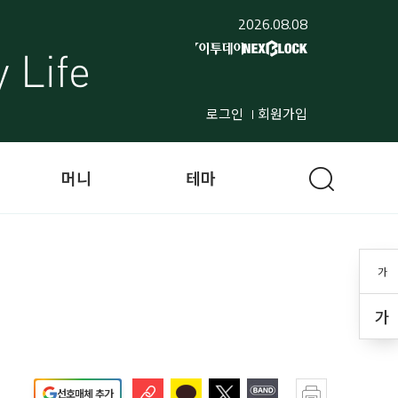
2026.08.08
로그인
회원가입
머니
테마
가
가
선호매체 추가