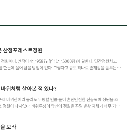
청군 산청포레스트정원
원이다. 면적이 4만 9587㎡(약 1만 5000평)에 달한다. 민간정원치고
를 한눈에 쓸어 담을 방법이 없다. 그렇다고 규모 하나로 존재감을 돋우는
히 야생적인 정취랄까, 여느 정원에서 쉽사리 느낄 수 없는 원초적이고 그
는 곳이다. 정원 스케일이 너무 크면 경관의 균형과 조화에 차질이 생겨 헐
업 끝에 어쩔 수 없이 귀결된 여백이 지나치게 휑하면 스산할 수
번 바위처럼 살아본 적 있나?
숫제 바위산이라 불러도 무방할 만큼 돌이 흔전만전한 산골짝에 정원을 조
런 정원이 다시없다. 바위투성이 악산에 정원을 꾸릴 발상 자체가 너무 기발
정원 내에 바위정원이 있다. 그러나 인근 고속도로 건설 공사장에서 나온 바
준에 그쳤다. 무등산 바우정원은 순도와 농도가 높은 바위정원이다. 자연 정
성과 야생성을, 미감과 상징성을 오롯이 만끽할 수 있는 이색 정원이다. 바위
춤을 보라