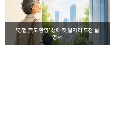
‘경험 無도 환영’ 생애 첫 일자리 도전 설
명서