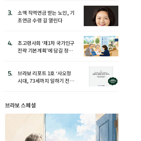
3.
소액 직역연금 받는 노인, 기
초연금 수령 길 열린다
4.
초고령사회 ‘제1차 국가인구
전략 기본계획’에 담길 정책
은
5.
브라보 리포트 1호 ‘사오정
시대, 73세까지 일하기 전략’
발간
브라보 스페셜