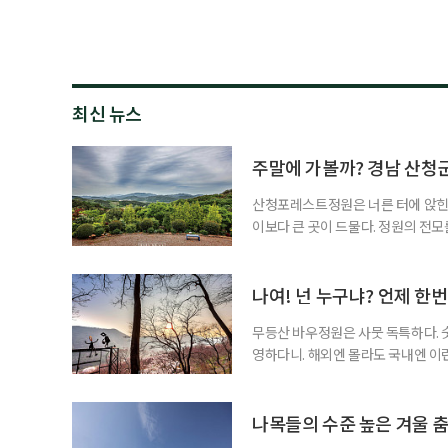
최신 뉴스
주말에 가볼까? 경남 산
산청포레스트정원은 너른 터에 앉힌 정
이보다 큰 곳이 드물다. 정원의 전모
정원은 아니다. 깊은 맛이랄까, 다분
윽한 심미감을 자아내 뇌리에 새겨지
겁게 다가올 수 있다. 가령 조경 작
나여! 넌 누구냐? 언제 한
무등산 바우정원은 사뭇 독특하다. 
영하다니. 해외엔 몰라도 국내엔 이
해 비현실적일 수 있다. 순천만국가
위 다수를 모아 듬성듬성 배치한 수
원의 본이다. 천연 기암괴석의 원초
나목들의 수준 높은 겨울 