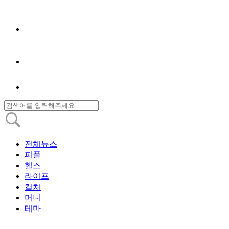
전체뉴스
피플
헬스
라이프
컬처
머니
테마