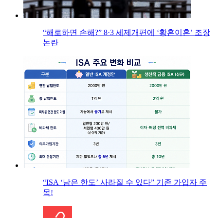
“해로하면 손해?” 8·3 세제개편에 ‘황혼이혼’ 조장
논란
“ISA ‘남은 한도’ 사라질 수 있다” 기존 가입자 주
목!