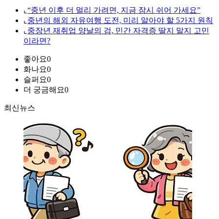
⌞
“중년 이후 더 멀리 가려면, 지금 잠시 쉬어 가세요”
⌞
중년의 해외 자유여행 도전, 미리 알아야 할 5가지 원칙
⌞
중장년 재취업 양날의 검, 민간 자격증 딸지 말지 고민
이라면?
좋아요
0
화나요
0
슬퍼요
0
더 궁금해요
0
최신뉴스