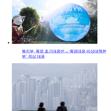
복지부, 폭염 초기대응반→‘폭염대응 비상대책본
부’ 격상 대응