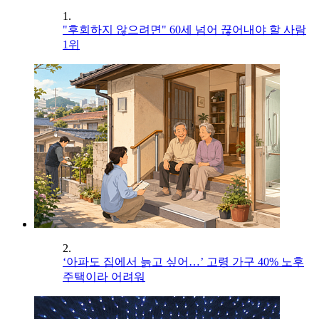
1.
"후회하지 않으려면" 60세 넘어 끊어내야 할 사람
1위
2.
‘아파도 집에서 늙고 싶어…’ 고령 가구 40% 노후
주택이라 어려워