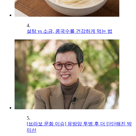
4.
설탕 vs 소금, 콩국수를 건강하게 먹는 법
5.
[브라보 문화 이슈] 유방암 투병 후 더 단단해진 박
미선