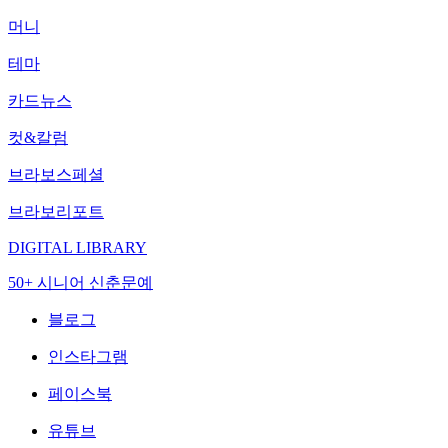
머니
테마
카드뉴스
컷&칼럼
브라보스페셜
브라보리포트
DIGITAL LIBRARY
50+ 시니어 신춘문예
블로그
인스타그램
페이스북
유튜브