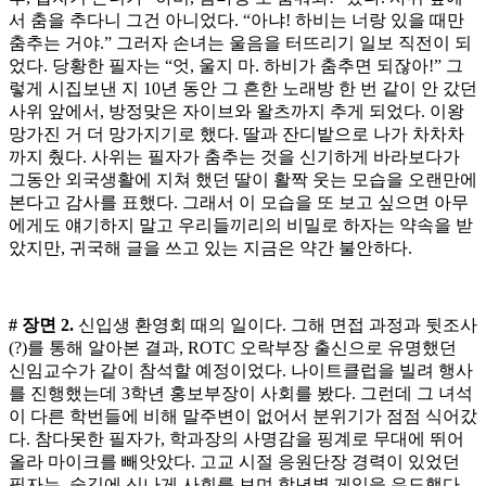
서 춤을 추다니 그건 아니었다. “아냐! 하비는 너랑 있을 때만
춤추는 거야.” 그러자 손녀는 울음을 터뜨리기 일보 직전이 되
었다. 당황한 필자는 “엇, 울지 마. 하비가 춤추면 되잖아!” 그
렇게 시집보낸 지 10년 동안 그 흔한 노래방 한 번 같이 안 갔던
사위 앞에서, 방정맞은 자이브와 왈츠까지 추게 되었다. 이왕
망가진 거 더 망가지기로 했다. 딸과 잔디밭으로 나가 차차차
까지 췄다. 사위는 필자가 춤추는 것을 신기하게 바라보다가
그동안 외국생활에 지쳐 했던 딸이 활짝 웃는 모습을 오랜만에
본다고 감사를 표했다. 그래서 이 모습을 또 보고 싶으면 아무
에게도 얘기하지 말고 우리들끼리의 비밀로 하자는 약속을 받
았지만, 귀국해 글을 쓰고 있는 지금은 약간 불안하다.
# 장면 2.
신입생 환영회 때의 일이다. 그해 면접 과정과 뒷조사
(?)를 통해 알아본 결과, ROTC 오락부장 출신으로 유명했던
신임교수가 같이 참석할 예정이었다. 나이트클럽을 빌려 행사
를 진행했는데 3학년 홍보부장이 사회를 봤다. 그런데 그 녀석
이 다른 학번들에 비해 말주변이 없어서 분위기가 점점 식어갔
다. 참다못한 필자가, 학과장의 사명감을 핑계로 무대에 뛰어
올라 마이크를 빼앗았다. 고교 시절 응원단장 경력이 있었던
필자는, 술김에 신나게 사회를 보며 학년별 게임을 유도했다.