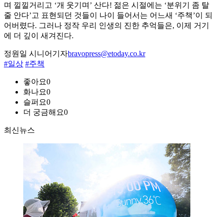
며 낄낄거리고 ‘개 웃기며’ 산다! 젊은 시절에는 ‘분위기 좀 탈
줄 안다’고 표현되던 것들이 나이 들어서는 어느새 ‘주책’이 되
어버렸다. 그러나 정작 우리 인생의 진한 추억들은, 이제 거기
에 더 깊이 새겨진다.
정원일 시니어기자
bravopress@etoday.co.kr
#일상
#주책
좋아요
0
화나요
0
슬퍼요
0
더 궁금해요
0
최신뉴스