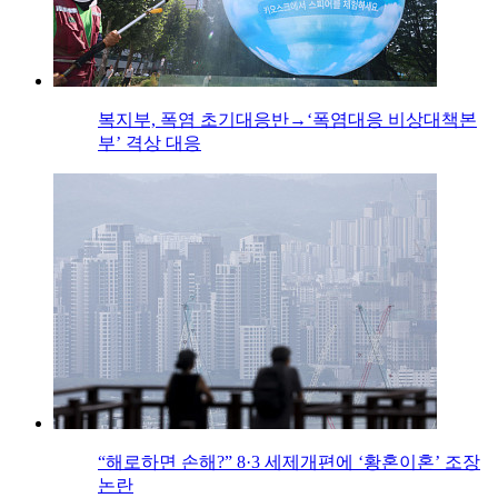
복지부, 폭염 초기대응반→‘폭염대응 비상대책본
부’ 격상 대응
“해로하면 손해?” 8·3 세제개편에 ‘황혼이혼’ 조장
논란