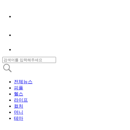
전체뉴스
피플
헬스
라이프
컬처
머니
테마