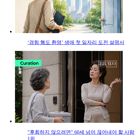
‘경험 無도 환영’ 생애 첫 일자리 도전 설명서
"후회하지 않으려면" 60세 넘어 끊어내야 할 사람
1위