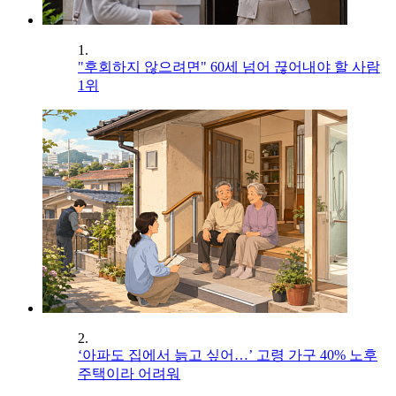
1.
"후회하지 않으려면" 60세 넘어 끊어내야 할 사람
1위
2.
‘아파도 집에서 늙고 싶어…’ 고령 가구 40% 노후
주택이라 어려워