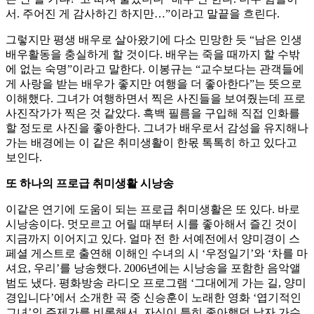
서. 주어진 게 감사하긴 하지만…”이라고 말끝을 흐린다.
그렇지만 평생 배우로 살아왔기에 다소 민망한 듯 “남은 인생
배우활동을 충실하게 할 것이다. 배우는 죽을 때까지 할 수밖
에 없는 숙명”이라고 말한다. 이봉규는 “교수보다는 관객들에
게 사랑을 받는 배우가 좋지만 여행을 더 좋아한다”는 뜻으로
이해했다. 그녀가 여행하면서 찍은 사진들을 보여줬는데 프로
사진작가가 찍은 것 같았다. 흑백 필름을 구입해 직접 인화를
할 정도로 사진을 좋아한다. 그녀가 배우로서 감성을 유지해나
가는 배경에는 이 같은 취미생활이 한몫 톡톡히 하고 있다고
보인다.
또 하나의 프로급 취미생활 시낭송
이같은 연기에 도움이 되는 프로급 취미생활은 또 있다. 바로
시낭송이다. 멋모르고 어릴 때부터 시를 좋아해서 즐긴 것이
지금까지 이어지고 있다. 얼마 전 한 서예전에서 양미경이 스
페셜 게스트로 출연해 이해인 수녀의 시 ‘우정일기’와 ‘차를 마
셔요, 우리’를 낭송했다. 2006년에는 시낭송을 포함한 음악앨
범도 냈다. 평화방송 라디오 프로그램 ‘그대에게 가는 길, 양미
경입니다’에서 소개한 곡 중 신승훈이 노래한 영화 ‘엽기적인
그녀’의 주제가를 비롯해서, 자신이 특히 좋아했던 남자 가수