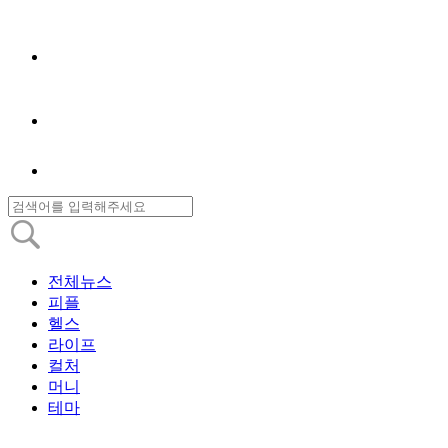
전체뉴스
피플
헬스
라이프
컬처
머니
테마