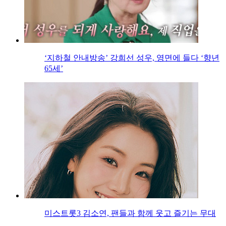
‘지하철 안내방송’ 강희선 성우, 영면에 들다 ‘향년
65세’
미스트롯3 김소연, 팬들과 함께 웃고 즐기는 무대