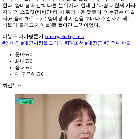
한다. 양미경과 전혀 다른 분위기다. 현대판 ‘바람과 함께 사라
지다’의 스칼렛(비비안 리)이 튀어나온 듯했다. 이봉규는 애슐
리(레슬리 하워드)로 양미경과 시간을 보내다가 갑자기 레트
버틀러(클라크 케이블)로 돌아간 느낌이었다.
이봉규 시사평론가
bravo@etoday.co.kr
#양미경
#대군사랑을그리다
#TV조선
#대장금
#인덕대학교
좋아요
0
화나요
0
슬퍼요
0
더 궁금해요
0
최신뉴스