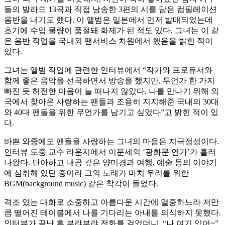
들의 발라드 13곡과 직접 낭송한 3편의 시를 담은 컴필레이션
음반을 내기도 했다. 이 앨범은 일본에서 먼저 발매되었는데
초기에 수입 물량이 품절돼 화제가 된 적도 있다. 그녀는 이 같
은 음반 작업을 국내외 팬서비스 차원에서 했음을 밝힌 적이
있다.
그녀는 앨범 작업에 관련한 인터뷰에서 “작가와 프로듀서와
함께 좋은 음악을 선곡하면서 방송을 했지만, 무언가 한 가지
빠진 듯 허전한 마음이 늘 떠나지 않았다. 나를 만나기 위해 외
국에서 찾아온 사랑하는 팬들과 조용히 지지해준 국내의 30대
와 40대 팬들을 위한 무언가를 남기고 싶었다”고 밝힌 적이 있
다.
바쁜 와중에도 팬들을 사랑하는 그녀의 마음은 지극정성이다.
인터뷰 도중 교수 라운지에서 이문세의 ‘광화문 연가’가 흘러
나왔다. 단아하고 내공 깊은 양미경과 여행, 예술 등의 이야기
에 심취해 있던 중이라 그의 노래가 마치 우리를 위한
BGM(background music) 같은 착각이 들었다.
격조 있는 대화로 소중하고 아름다운 시간에 열중하느라 저만
큼 떨어진 테이블에서 나를 기다리는 아내를 의식하지 못했다.
인터뷰가 끝난 후 부랴부랴 전화를 걸었더니. “나 여기 있어~”