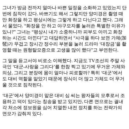
그녀가 방금 전까지 얼마나 바쁜 일정을 소화하고 있었는지 단
번에 짐작이 갔다. 바쁘기도 해서 그렇지만 양미경은 촬영 때
만 화장을 하고 평상시에는 그렇게 하고 다닌다고 했다. 그래
서 물었다. “화장을 안 하고 야구모자를 눌러쓴 특별한 이유가
있나?” 그녀는 “평상시 내가 소중하니까 피부도 아끼고 화장
하는 시간도 아낀다”고 대답하면서 “사극을 하다 보면 가체(加
髢)가 무겁고 장시간 정수리 부분을 눌러 드라마 ‘대장금’을 촬
영할 때는 원형탈모증으로 고생을 많이 했다”고 부연한다.
그 말을 듣고서야 비로소 이해했다. 지금도 TV조선의 주말 사
극인 ‘대군-사랑을 그리다’를 한참 찍고 있기에 무거운 가체와
의상, 그리고 분장에 몸이 얼마나 피로할까? 특히 ‘대군’에서
도 대비 역할을 맡았기 때문에 장식이 더 많고 가체도 더 무거
울 것으로 짐작된다.
‘대군’에서 양미경이 맡은 대비 심 씨는 왕자들의 모후로서 조
용하고 덕이 있다는 칭송을 받고 있지만, 다른 면으로는 궐내
각 처소에 정보원을 심어 치열한 내전 정치를 하는 전략가의
면모가 감춰져 있다.