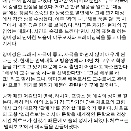
배우로서 입지를 다졌다. 단아한 이미지 때문인지 주로 사극에
서 강렬한 인상을 남겼다. 2003년 한류 열풍을 일으킨 ‘대장
금’에선 장금의 스승인 한 상궁으로 열연해서 그해 연기대상
에서 각종 상을 수상했다. 이후 ‘왕과 나’, ‘해를 품은 달’ 등 사
극에서 내공 깊은 연기를 보여줬다. “사극은 과거와 현재의 끊
임없는 대화다. 시간의 숨결을 느낀다”면서 시적 표현을 하는
양미경의 단아한 모습이 야구모자와 트레이닝복을 뚫고 나올
기세다.
양미경은 그래서 사극이 좋고, 사극을 하면서 많이 배우게 된
다는 것. 현재는 인덕대학교 방송연예과 13년 차 교수로 학생
들을 가르치고 있기 때문에 다작 출연이 어렵다고 하소연한다.
“배우와 교수 둘 중 하나를 선택한다면?”, “그럼 배우를 하
죠!”라고 말하는 그녀. 양미경은 배우로서도 교수로서도 완벽
한 프로가 되기를 원하기 때문에 관련한 연구에 열중한다.
방학 때면 어김없이 영국, 러시아, 프랑스 등 예술의 성지를 찾
는다. 특히 러시아의 소설가 겸 극작가인 안톤 체호프의 고향
에서 그의 대표작 ‘갈매기’를 공연할 때를 잊지 못한다. 체호프
의 고향 ‘멜리호보’는 러시아 문학을 세계적인 문학으로 격상
시킨 체호프가 살았기 때문에 예술의 성지가 되었다. 체호프는
‘멜리호보’에서 대작들을 만들어냈다.