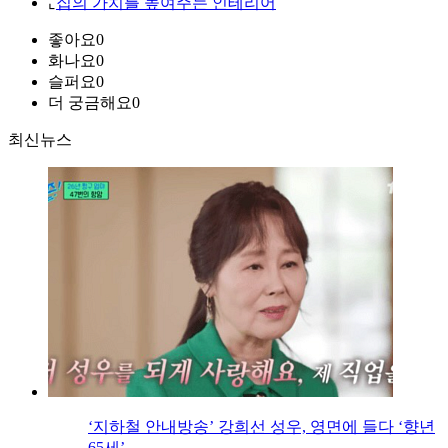
⌞
집의 가치를 높여주는 인테리어
좋아요
0
화나요
0
슬퍼요
0
더 궁금해요
0
최신뉴스
‘지하철 안내방송’ 강희선 성우, 영면에 들다 ‘향년
65세’