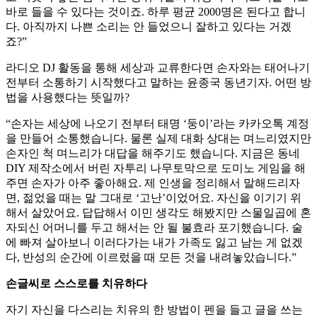
바로 들을 수 있다는 것이죠. 하루 평균 2000명은 된다고 합니
다. 아직까지 나쁜 소리는 안 들었으니 잘하고 있다는 거겠
죠?”
라디오 DJ 활동을 통해 세상과 교류한다면 손자와는 태어나기
전부터 소통하기 시작했다고 말하는 윤종국 동년기자. 어떤 방
법을 사용했다는 뜻일까?
“손자는 세상에 나오기 전부터 태명 ‘둥이’라는 카카오톡 계정
을 만들어 소통했습니다. 물론 실제 대화 상대는 며느리였지만
손자인 척 며느리가 대답을 해주기도 했습니다. 지금은 동네
DIY 제작소에서 버린 자투리 나무토막으로 도미노 게임을 해
주면 손자가 아주 좋아해요. 제 인생을 정리해서 말해드리자
면, 젊었을 때는 말 그대로 ‘고난’이었어요. 자신을 이기기 위
해서 살았어요. 답답해서 이민 생각도 해봤지만 스물일곱에 혼
자되신 어머니를 두고 해서는 안 될 불효라 포기했습니다. 술
에 빠져 살아보니 이러다가는 내가 가족도 잃고 남는 게 없겠
다, 반성의 순간에 이르렀을 때 모든 것을 내려놓았습니다.”
손글씨로 스스로를 치유하다
자기 자신을 다스리는 치유의 한 방법이 펜을 들고 글을 쓰는