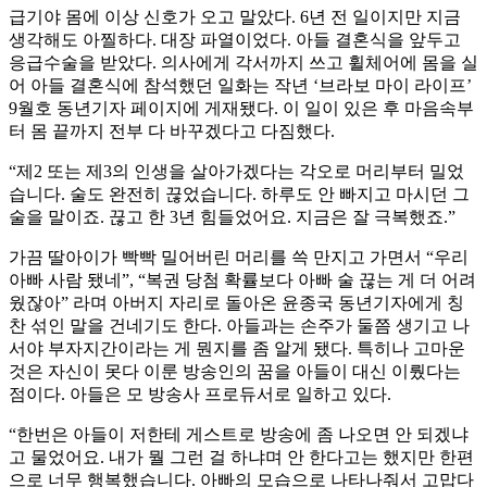
급기야 몸에 이상 신호가 오고 말았다. 6년 전 일이지만 지금
생각해도 아찔하다. 대장 파열이었다. 아들 결혼식을 앞두고
응급수술을 받았다. 의사에게 각서까지 쓰고 휠체어에 몸을 실
어 아들 결혼식에 참석했던 일화는 작년 ‘브라보 마이 라이프’
9월호 동년기자 페이지에 게재됐다. 이 일이 있은 후 마음속부
터 몸 끝까지 전부 다 바꾸겠다고 다짐했다.
“제2 또는 제3의 인생을 살아가겠다는 각오로 머리부터 밀었
습니다. 술도 완전히 끊었습니다. 하루도 안 빠지고 마시던 그
술을 말이죠. 끊고 한 3년 힘들었어요. 지금은 잘 극복했죠.”
가끔 딸아이가 빡빡 밀어버린 머리를 쓱 만지고 가면서 “우리
아빠 사람 됐네”, “복권 당첨 확률보다 아빠 술 끊는 게 더 어려
웠잖아” 라며 아버지 자리로 돌아온 윤종국 동년기자에게 칭
찬 섞인 말을 건네기도 한다. 아들과는 손주가 둘쯤 생기고 나
서야 부자지간이라는 게 뭔지를 좀 알게 됐다. 특히나 고마운
것은 자신이 못다 이룬 방송인의 꿈을 아들이 대신 이뤘다는
점이다. 아들은 모 방송사 프로듀서로 일하고 있다.
“한번은 아들이 저한테 게스트로 방송에 좀 나오면 안 되겠냐
고 물었어요. 내가 뭘 그런 걸 하냐며 안 한다고는 했지만 한편
으로 너무 행복했습니다. 아빠의 모습으로 나타나줘서 고맙다