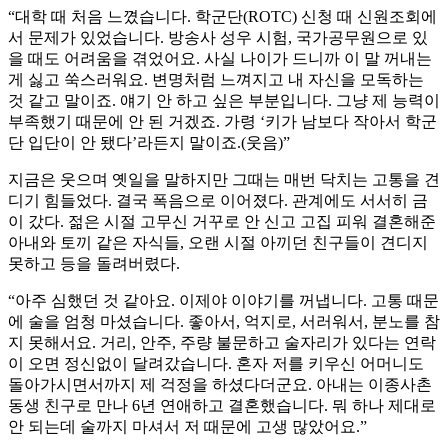
“대학 때 처음 느꼈습니다. 학군단(ROTC) 신청 때 신원조회에
서 문제가 있었습니다. 방송사 성우 시험, 국가공무원으로 있
을 때도 어려움을 겪었어요. 사실 나이가 드니까 이 말 꺼내는
게 싫고 쑥스러워요. 변명처럼 느껴지고 내 자신을 모독하는
것 같고 말이죠. 얘기 안 하고 싶은 부분입니다. 그냥 제 능력이
부족했기 때문에 안 된 거겠죠. 가령 ‘키가 남보다 작아서 학군
단 입단이 안 됐다’라든지 말이죠.(웃음)”
지금은 웃으며 옛일을 말하지만 그때는 매번 닥치는 고통을 견
디기 힘들었다. 결국 폭음으로 이어졌다. 관계에도 서서히 금
이 갔다. 젊은 시절 고무신 거꾸로 안 신고 고집 피워 결혼해준
아내와 토끼 같은 자식들, 오랜 시절 아끼던 친구들이 견디지
못하고 등을 돌려버렸다.
“아주 심했던 것 같아요. 이제야 이야기를 꺼냅니다. 고통 때문
에 술을 엄청 마셨습니다. 좋아서, 억지로, 서러워서, 분노를 참
지 못해서요. 거리, 안주, 주량 불문하고 술자리가 있다는 연락
이 오면 정신없이 달려갔습니다. 혼자 저를 키우신 어머니도
돌아가시면서까지 제 걱정을 하셨다더군요. 아내는 이종사촌
동생 친구로 만나 6년 연애하고 결혼했습니다. 뭐 하나 제대로
안 되는데 술까지 마셔서 저 때문에 고생 많았어요.”