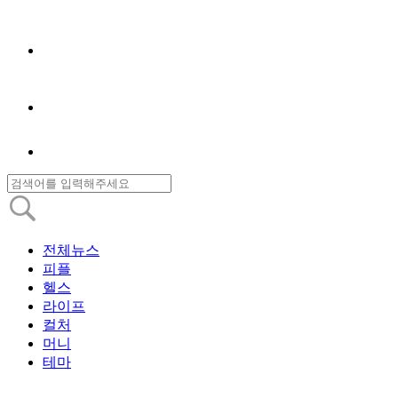
전체뉴스
피플
헬스
라이프
컬처
머니
테마