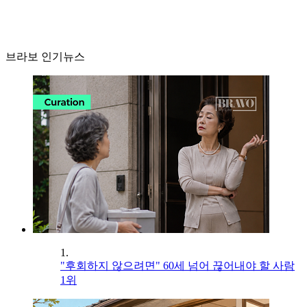
브라보 인기뉴스
1.
"후회하지 않으려면" 60세 넘어 끊어내야 할 사람
1위