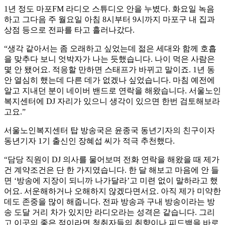
1년 정도 마포FM 라디오 스튜디오 안을 누볐다. 화요일 녹음
하고 그다음 주 월요일 아침 8시부터 9시까지 마포구 내 집과
상점 등으로 전파를 타고 흘러나갔다.
“생각 같아서는 좀 오래하고 싶었는데 젊은 세대와 함께 호흡
을 맞추다 보니 엇박자가 나는 듯했습니다. 나이 먹은 사람은
몇 안 됐어요. 적응할 만하면 스태프가 바뀌고 말이죠. 1년 동
안 열심히 했는데 다른 데가 없겠나 싶었습니다. 마침 예전에
알고 지내던 분이 네이버 밴드로 연락을 해왔습니다. 서울노인
복지센터에 DJ 자리가 있으니 생각이 있으면 한번 검토해보라
고요.”
서울노인복지센터 탑 방송국은 윤종국 동년기자의 친구이자
동년기자 1기 출신인 장혜섭 씨가 적극 추천했다.
“담당 직원이 DJ 의사를 물어보며 전화 연락을 해왔을 때 제가
건 계약조건은 단 한 가지였습니다. 한 달 해보고 마음에 안 들
면 ‘방송에 지장이 되니까 나가달라’고 미련 없이 말하라고 했
어요. 서운해하거나 오해하지 않겠다면서요. 아직 제가 미약한
데도 존중을 많이 해줍니다. 전파 방송과 구내 방송이라는 방
송 도달 거리 차가 있지만 라디오라는 성격은 같습니다. 그리
고 이곳의 좋은 점이라면 청취자들의 취향이나 피드백을 바로