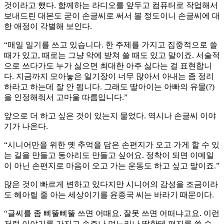
것이라고 했다. 함께하는 라디오를 앞두고 컴퓨터로 작업해서
보내드린 대본도 굳이 손글씨로 써서 볼 정도이니 손글씨에 대
한 애정이 각별해 보인다.
“매일 일기를 쓰고 있습니다. 한 주제를 가지고 집중적으로 쓸
때가 있고, 때로는 그냥 악에 받쳐 쓸 때도 있고 말이죠. 서술적
으로 쓰다가도 누가 싫으면 최대한 아주 싫다는 걸 표현합니
다. 지금까지 모아놓은 일기장이 너무 많아서 아내는 좀 정리
하라고 하는데 잘 안 됩니다. 그래도 딸아이는 아빠의 유물(?)
을 인정해줘서 고마울 따름입니다.”
앞으로 더 하고 싶은 것이 있는지 물었다. 역시나 손글씨 이야
기가 나온다.
“시니어만을 위한 옛 추억을 담은 손편지가 오고 가게 할 수 있
는 길을 만들고 동아리도 만들고 싶어요. 정착이 되면 이메일
이 아닌 손편지로 마음이 오고 가는 운동도 하고 싶고 말이죠.”
많은 것이 빠르게 변하고 있다지만 시니어의 감성을 조금이라
도 헤아릴 줄 아는 세상이기를 윤종국 씨는 바라기 때문이다.
“글씨를 좀 삐뚤삐뚤 쓰면 어때요. 잘못 쓰면 어떠냐고요. 이런
저런 이야기를 가지고 손주나 며느리나 딸한테 편지를 쓸 수