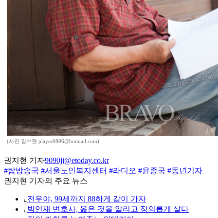
(사진 김수현 player0806@hotmail.com)
권지현 기자
9090ji@etoday.co.kr
#탑방송국
#서울노인복지센터
#라디오
#윤종국
#동년기자
권지현 기자의 주요 뉴스
⌞
전우야, 99세까지 88하게 같이 가자
⌞
박연재 변호사, 옳은 것을 알리고 정의롭게 살다