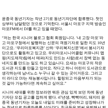
윤종국 동년기자는 작년 2기로 동년기자단에 합류했다. 첫인
상부터 남달랐던 것으로 기억한다. 서울시 마포구 지역 방송인
마포FM에서 DJ를 하고 있을 때였다.
“저는 한국 시니어 블로그 협회 회원입니다. ‘내 고장 마포’라
고 마포구청에서 발행하는 신문의 객원기자로 일한 지도 10년
이고요. ‘우리마포복지관’ 산하 ‘우리복지신문’에서 봉사기자
단으로도 활동하고 있고요. 우리마포시니어클럽 커뮤니티 맵
핑(지도제작)팀에서 매퍼(지도 만드는 사람)로서 장벽 없는 동
네지도를 만드는 일도 하고 있습니다. 요새는 마포구의 작은
도서관 지도를 만들고 있어요. 작다고 하니 어린이 도서관으로
생각하는데 남녀노소 누구나 갈 수 있는 곳이거든요. 그리고
이 라디오 DJ는 재능봉사입니다. 힐링되고 마음부자가 되는
것 같아 가능하다면 계속하고 싶어요.”
시니어 세대를 위한 정보라면 뭐든 관심 있게 보던 차에 동년
기자단 모집 공고를 접하게 됐다. 47년생, 빡빡머리, 돼지띠 윤
종국 동년기자는 오늘도 내일도 미래를 준비하고 성장해나가
는 청년으로 하루하루를 살아간다. 친구들은 벌써 은퇴해서 퇴