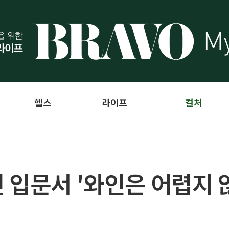
헬스
라이프
컬처
 입문서 '와인은 어렵지 