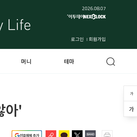
2026.08.07
로그인
회원가입
머니
테마
가
않아'
가
선호매체 추가