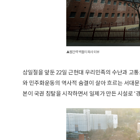
▲빨간색 벽돌의 옥사 외부
삼일절을 앞둔 22일 근현대 우리민족의 수난과 고
와 민주화운동의 역사적 숨결이 살아 흐르는 서대문형
본이 국권 침탈을 시작하면서 일제가 만든 시설로 ‘