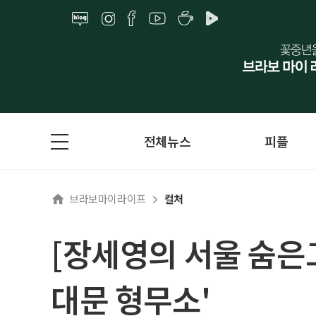
전체뉴스
피플
브라보마이라이프
컬처
[장세영의 서울 숨은
대문 형무소'