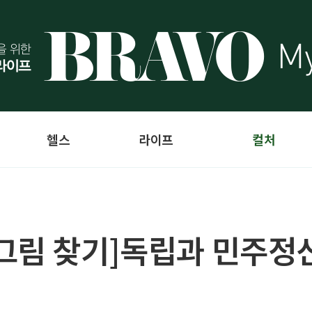
헬스
라이프
컬처
그림 찾기]독립과 민주정신