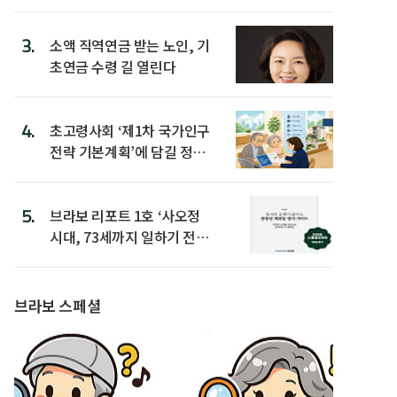
3.
소액 직역연금 받는 노인, 기
초연금 수령 길 열린다
4.
초고령사회 ‘제1차 국가인구
전략 기본계획’에 담길 정책
은
5.
브라보 리포트 1호 ‘사오정
시대, 73세까지 일하기 전략’
발간
브라보 스페셜