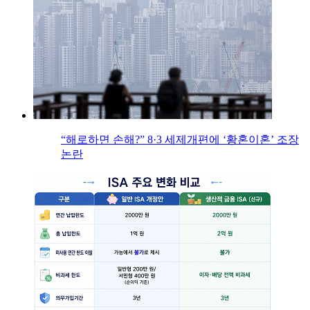
“해로하면 손해?” 8·3 세제개편에 ‘황혼이혼’ 조장
논란