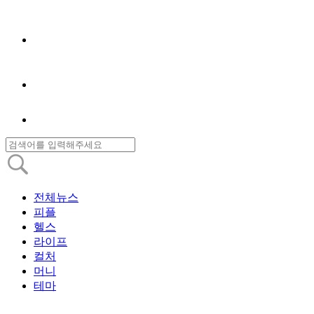
전체뉴스
피플
헬스
라이프
컬처
머니
테마