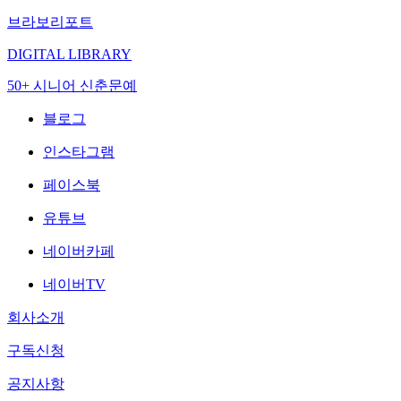
브라보리포트
DIGITAL LIBRARY
50+ 시니어 신춘문예
블로그
인스타그램
페이스북
유튜브
네이버카페
네이버TV
회사소개
구독신청
공지사항