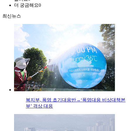
더 궁금해요
0
최신뉴스
복지부, 폭염 초기대응반→‘폭염대응 비상대책본
부’ 격상 대응