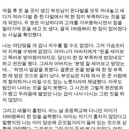
며칠 후 돈 쓸 곳이 생긴 부모님이 돈다발을 모두 꺼내놓고 세
다가 여러 다발 중 한 다발에서 딱 한 장이 부족하다는 것을 알
게 되었다. 두 분은 이상하다며 고개를 갸우뚱하시면서 침을
발라가며 돈을 세고 또 셌다. 결국 100원짜리 한 장이 없어졌다
는 사실을 확인했다.
나는 야단맞을 게 겁나 자수를 할 수도 없었다. 그저 가슴조리
며 지켜볼 수밖에 없었다. 어머니가 아버지에게 “돈을 세어보
고 똑바로 받아왔어야지요. 당신이 한 장 부족하게 받았네요”
하고 핀잔을 줬다. 그러자 아버지는 ‘분명 잘 세어보고 받았는
데…’ 하면서 말끝을 흐렸다. 결론은 돈을 받을 때 한 장 부족
한 채 받은 것으로 끝이 났다. 부모님은 이제 와서 돈 준 사람에
게 항의하거나 따질 수도 없는 노릇이라며 체념했다. 아무도
범인이 나라는 것을 알지 못했다. 그 사건은 그렇게 완전범죄
가 됐고 두려움에 떨었던 나는 겁이 나서 다시는 그런 짓을 하
지 않았다.
그러고 세월이 흘렀다. 어느 날 초등학교에 다니던 아이가
1000원짜리 한 장을 슬쩍했다. 아이는 자기가 훔치지 않았다고
말했지만 나는 아이 양손에 군것질거리가 들려 있는 것으로 상
황을 파악했다. 그 뒤로도 그런 일이 두세 번 더 있었다. 어린