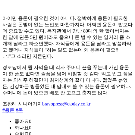
아이만 용돈이 필요한 것이 아니다. 절박하게 용돈이 필요한
사람은 돈벌이 없는 노인도 마찬가지다. 어쩌면 용돈이 밥보다
더 중요할 수도 있다. 복지관에서 만난 80대의 한 할아버지는
한 달에 단돈 5만 원이라도 좋으니 돈 벌 수 있는 일거리 좀 소
개해 달라고 하소연했다. 자식들에게 용돈을 달라고 말씀하라
고 했더니 자식들이 “하는 일도 없는데 왜 용돈이 필요하
냐!”고 소리만 지른단다.
경로당에서 뭘 사먹을 때 각자 주머니 끈을 푸는데 가진 용돈
이 한 푼도 없다면 슬픔을 넘어 비참할 것 같다. 먹고 입고 잠을
자는 의식주 해결만이 최저생계의 끝이 아니다. 젊었든 늙었
든, 건강하든 병들었든 내 맘대로 쓸 수 있는 용돈이 필요하다.
주머니에 돈이 있으면 배도 안 고프고 춥지도 않다.
조왕래 시니어기자
bravopress@etoday.co.kr
#용돈
#돈
좋아요
0
화나요
0
슬퍼요
0