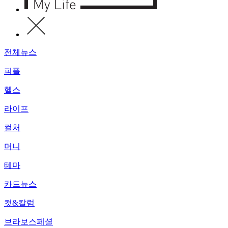
전체뉴스
피플
헬스
라이프
컬처
머니
테마
카드뉴스
컷&칼럼
브라보스페셜