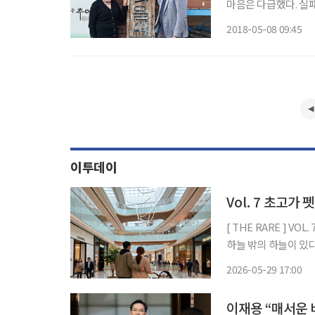
마음은 다급했다. 실패
다”고 호언장담하던 점
2018-05-08 09:45
어림도 없었다. 복덕
이투데이
[ THE RARE ] VOL. 7 초고가 펫 케어:슈퍼리치들의 반려동물이 사는 세상 "천외천(天外天
하늘 밖의 하늘이 있다." 부자 중에서도 '슈퍼리치'라 불리는 이들이 있습니다. 우리
는 명
2026-05-29 17:00
이재용 “매서운 