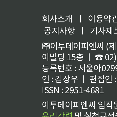
회사소개
ㅣ
이용약
공지사항
ㅣ
기사제
㈜이투데이피엔씨 (제호
이빌딩 15층 ㅣ ☎ 02)
등록번호 : 서울아02992
인 : 김상우 ㅣ 편집인
ISSN : 2951-4681
이투데이피엔씨 임직원
윤리강령
및 실천규정을