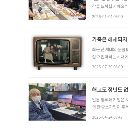
감을 느끼실 거예요.
려를 건넨다. ‘브라보 마이 라이프’와 ‘플레도’가 마련
2026-01-04 06:00
터치하고 블록 연결, 
가족은 해체되지 
최근 전 세대의 눈물 
점 개인화되는 시대에
마. 그 힘은 어디서 나온 걸까. ‘폭싹 속았수다’, 시대에 따라 변화해온
2025-07-30 08:00
난하지 니가 가난한 거
해고도 정년도 없
일본 정부와 기업은 
의 한 중소기업이 주
할 수 있는 곳이면서,
2025-04-24 08:47
그곳은 바로 요코비키