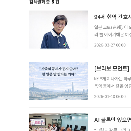
검색결과 총
8
건
94세 현역 간호사
일본 교토(京都). 이
리’를 이야기해온 여성
을 하고, 글을 쓰는 현역
2026-03-27 06:00
래 일하는 ‘고령의 간
[브라보 모먼트]
바쁘게 지나가는 하루 
음악 등에서 찾은 영감의 한순간
없지만) 가족입니다'
2026-01-10 06:00
를 얼마나 알고 있는 
AI 블록만 있으
“그림도 잘 못 그리고