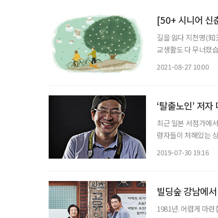
[50+ 시니어 
길을 잃다 지천명(知
교생활도 다 무너졌습
격지심(自激之心)인지
2021-08-27 10:00
하며 현실을 도피했습
‘탈출노인’ 저자
최근 일본 서점가에서
령자들이 처해있는 상
주해 살고 있는 일본
2019-07-30 19:16
작가로 태국과 필리핀 
빌딩숲 강남에서 
1981년. 어렵게 마