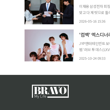
이재용 삼성전자 회장
맞고 다 제 탓으로 돌리겠
날 오후 서울 강서구
2026-05-16 15:36
로 불안과 심려를 끼
'컴백' 엑스디너
JYP엔터테인먼트 보이밴
범 '러브 투 데스(LXVE
집 '뷰티풀 마인드(Be
2025-10-24 09:33
투 데스'는 갈구하고,