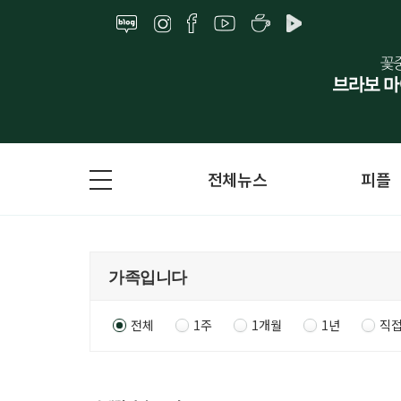
전체뉴스
피플
전체
1주
1개월
1년
직