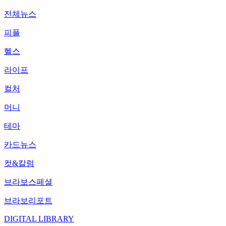
전체뉴스
피플
헬스
라이프
컬처
머니
테마
카드뉴스
컷&칼럼
브라보스페셜
브라보리포트
DIGITAL LIBRARY