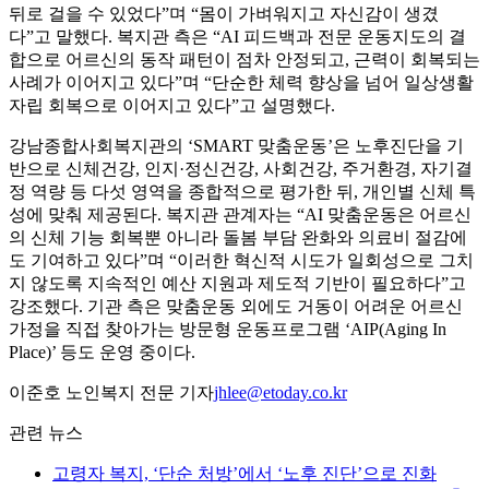
뒤로 걸을 수 있었다”며 “몸이 가벼워지고 자신감이 생겼
다”고 말했다. 복지관 측은 “AI 피드백과 전문 운동지도의 결
합으로 어르신의 동작 패턴이 점차 안정되고, 근력이 회복되는
사례가 이어지고 있다”며 “단순한 체력 향상을 넘어 일상생활
자립 회복으로 이어지고 있다”고 설명했다.
강남종합사회복지관의 ‘SMART 맞춤운동’은 노후진단을 기
반으로 신체건강, 인지·정신건강, 사회건강, 주거환경, 자기결
정 역량 등 다섯 영역을 종합적으로 평가한 뒤, 개인별 신체 특
성에 맞춰 제공된다. 복지관 관계자는 “AI 맞춤운동은 어르신
의 신체 기능 회복뿐 아니라 돌봄 부담 완화와 의료비 절감에
도 기여하고 있다”며 “이러한 혁신적 시도가 일회성으로 그치
지 않도록 지속적인 예산 지원과 제도적 기반이 필요하다”고
강조했다. 기관 측은 맞춤운동 외에도 거동이 어려운 어르신
가정을 직접 찾아가는 방문형 운동프로그램 ‘AIP(Aging In
Place)’ 등도 운영 중이다.
이준호 노인복지 전문 기자
jhlee@etoday.co.kr
관련 뉴스
고령자 복지, ‘단순 처방’에서 ‘노후 진단’으로 진화