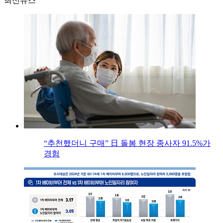
최신뉴스
“추천했더니 구매” 日 돌봄 현장 종사자 91.5%가
경험