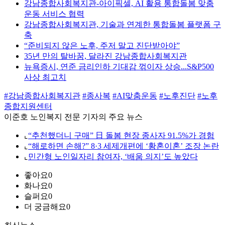
강남종합사회복지관-아이픽셀, AI 활용 통합돌봄 맞춤
운동 서비스 협력
강남종합사회복지관, 기술과 연계한 통합돌봄 플랫폼 구
축
“준비되지 않은 노후, 주저 말고 진단받아야”
35년 만의 탈바꿈, 달라진 강남종합사회복지관
뉴욕증시, 연준 금리인하 기대감 꺾이자 상승...S&P500
사상 최고치
#강남종합사회복지관
#종사복
#AI맞춤운동
#노후진단
#노후
종합지원센터
이준호 노인복지 전문 기자의 주요 뉴스
⌞
“추천했더니 구매” 日 돌봄 현장 종사자 91.5%가 경험
⌞
“해로하면 손해?” 8·3 세제개편에 ‘황혼이혼’ 조장 논란
⌞
민간형 노인일자리 참여자, ‘배움 의지’도 높았다
좋아요
0
화나요
0
슬퍼요
0
더 궁금해요
0