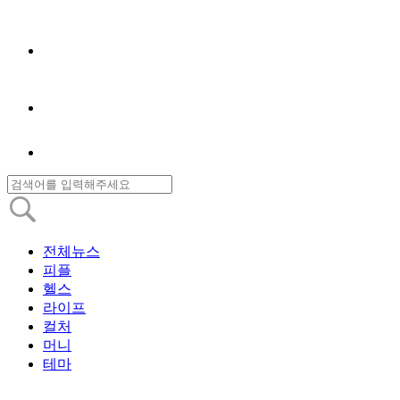
전체뉴스
피플
헬스
라이프
컬처
머니
테마