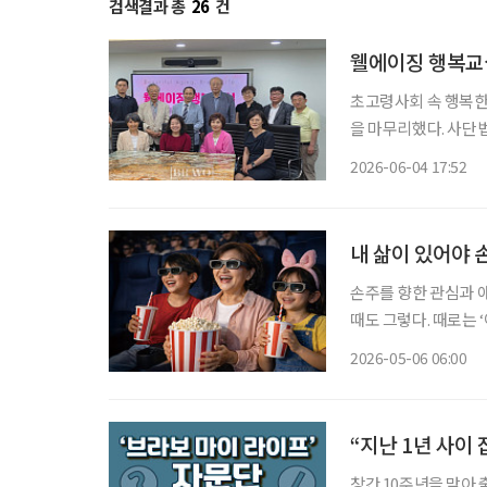
검색결과 총
26
건
웰에이징 행복교실
초고령사회 속 행복한
을 마무리했다. 사단법인 동아노인복지연구소가 주최하고 이투데이피엔씨의 시니어 매거진
‘브라보 마이 라이프
2026-06-04 17:52
내 삶이 있어야
손주를 향한 관심과 
때도 그렇다. 때로는 
마음은 좀처럼 ‘이번 한 번’에 머물지 않는다. 그렇다면 손주 경제에서 우리가 물어야 할 질문
2026-05-06 06:00
은 무엇일까? ‘얼마나
“지난 1년 사이
창간 10주년을 맞아 