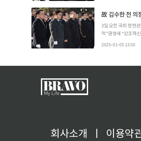
별위원회를 띄우며 개
3일 오전 국회 정현
억”권영세 “강조하신
억…국가 정상화 총력 다할 것” 고(故) 김수한 전 국회의장의 
2025-01-03 13:30
앞에
회사소개
ㅣ
이용약