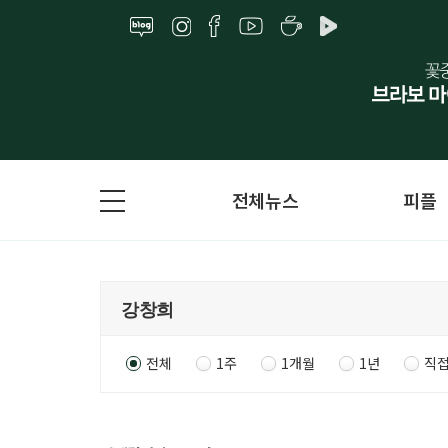
전체뉴스
피플
전체
1주
1개월
1년
직