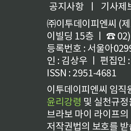
공지사항
ㅣ
기사제
㈜이투데이피엔씨 (제호
이빌딩 15층 ㅣ ☎ 02)
등록번호 : 서울아02992
인 : 김상우 ㅣ 편집인
ISSN : 2951-4681
이투데이피엔씨 임직원
윤리강령
및 실천규정을
브라보 마이 라이프의
저작권법의 보호를 받