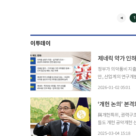
1
이투데이
제네릭 약가 인하
정부가 의약품비 지출
만, 산업계의 연구개
다. 제네릭 제품 간
2026-01-02 05:01
1일 본지 취재 결과
‘개헌 논의’ 본격
與개헌특위, 권력구조
들도 개헌 공약개헌 선
열 대통령 탄핵 심판 선고를
2025-03-04 15:18