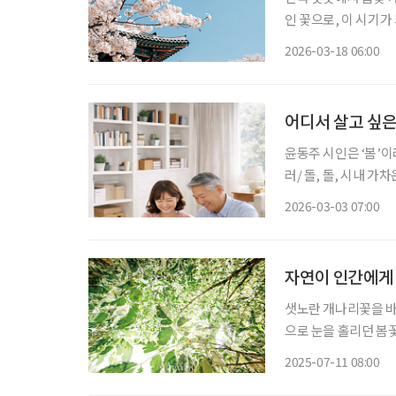
인 꽃으로, 이 시기가
역별 기온 차이에 따
2026-03-18 06:00
어디서 살고 싶은
윤동주 시인은 ‘봄’이
러/ 돌, 돌, 시내 
럼 피어난다(하략)” 
2026-03-03 07:00
맞아 집을 정비해보기
자연이 인간에게
샛노란 개나리꽃을 바
으로 눈을 홀리던 봄꽃
공연히 사람의 마음만 들쑤셔놓고 
2025-07-11 08:00
숲에 가득한 건 봄꽃 