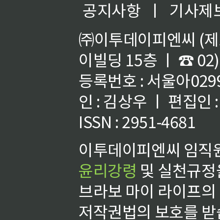
공지사항
ㅣ
기사제
㈜이투데이피엔씨 (제호
이빌딩 15층 ㅣ ☎ 02)
등록번호 : 서울아02992
인 : 김상우 ㅣ 편집인
ISSN : 2951-4681
이투데이피엔씨 임직원
윤리강령
및 실천규정을
브라보 마이 라이프의
저작권법의 보호를 받