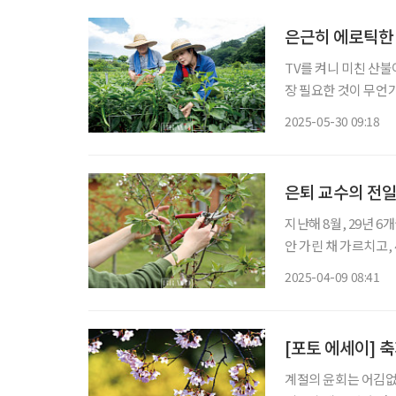
은근히 에로틱한
TV를 켜니 미친 산불
장 필요한 것이 무언가
어라도 하려면 농기계
2025-05-30 09:18
농사를 지으려면 호미
은퇴 교수의 전일
지난해 8월, 29년 
안 가린 채 가르치고,
을 것만 가르치고, 6
2025-04-09 08:41
났다. 교수는 두 
[포토 에세이] 
계절의 윤회는 어김없어 다시 따스한