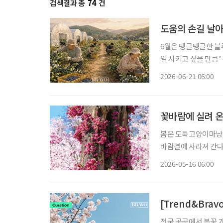
검색결과 총
74
건
도움의 손길 날아
6월은 탱글탱글한 블
일 시키고 싶을 만큼’ 농장
읍써(없어). 예전엔
2026-06-21 06:00
짝 올라왔는데, 꽃들
꽃바람에 실려 온
봄은 도둑고양이마냥 
바람결에 사라져 간다.
한다. 바야흐로 꽃철이다. 굳이 멀리 떠나지 않아도 된다. 읽을거리 하나쯤 담
2026-05-16 06:00
한 병, 교통카드 한 
[Trend&Bra
전국 곳곳에서 봄꽃 