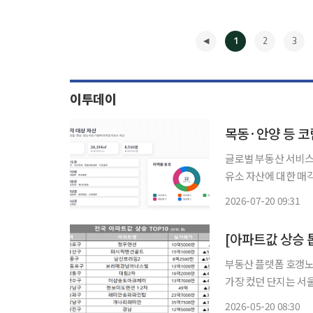
1
2
3
이투데이
목동·안양 등 
글로벌 부동산 서비스
유소 자산에 대한 매각 업무를 단
점에 위치한 주유소 
2026-07-20 09:31
다. △목동 양천주
◀
[아파트값 상승 톱
부동산 플랫폼 호갱노
가장 컸던 단지는 서울
며 직전 거래 대비 6억원(133%) 상승했다. 2
2026-05-20 08:30