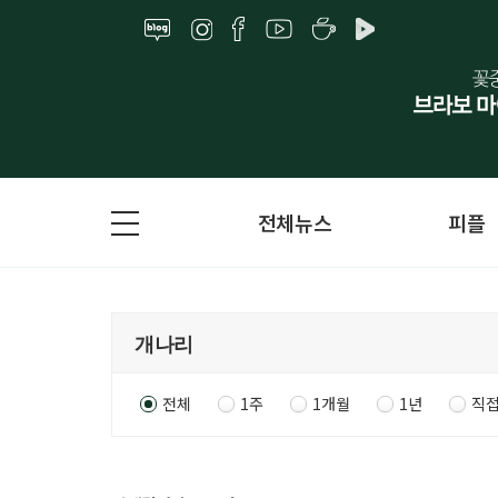
전체뉴스
피플
전체
1주
1개월
1년
직