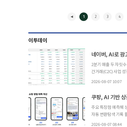
1
2
3
4
이투데이
네이버, AI로 
2분기 매출 두 자릿수 성장…영업익은 0
간거래(C2C) 사업 성장에 
결 기준 매출 3조38
2026-08-07 10:07
◀
쿠팡, AI 기반
주요 특장점 예측해 
자동 변환탐색 기록 활용해 연관
과 정보 확인, 비교,
2026-08-07 08:44