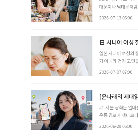
대문이나 남대문처럼 
인 쇼핑을 주로 이용했
2026-07-13 06:00
친구들과도 ‘시장 한
日 시니어 여성 절
일본 시니어 여성의 절
가 아니라 건강 고민을 
어 커뮤니티 ‘취미인
2026-07-07 07:00
대상으로 ‘시니어 여
[윤나래의 세대읽
#1. 서울 광화문 일
운동 경로가 색다르다.
아지 한 마리를 완성
2026-06-29 06:00
를 설정한다