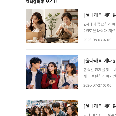
검색결과 총
534
건
[윤나래의 세대읽
Z세대가 중요하게 여기
2위로 올라섰다. 저
싸게 샀다가 품질에 
2026-08-03 07:00
으로 계산하기 시작했다
[윤나래의 세대읽
한중일 관계를 읽는 방
제를 불편하게 여기면
음식과 왕홍체험을 소
2026-07-27 06:00
지 않는다. 여행지, 
[윤나래의 세대읽
30대 여성 이 모 씨