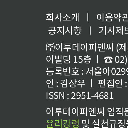
회사소개
ㅣ
이용약
공지사항
ㅣ
기사제
㈜이투데이피엔씨 (제호
이빌딩 15층 ㅣ ☎ 02)
등록번호 : 서울아02992
인 : 김상우 ㅣ 편집인
ISSN : 2951-4681
이투데이피엔씨 임직원
윤리강령
및 실천규정을