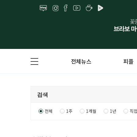
전체뉴스
피플
전체
1주
1개월
1년
직