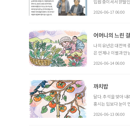
입원 중이셔서 맏딸인
고 데이케어센터도 잘
2026-06-17 06:00
띄게 나빠집니다. 아
어머니의 느린 
나의 유년은 대전역 
은 언제나 이별과 만
는 가파른 절벽을 기
2026-06-14 06:00
장애를 얻으셨다. 집
까치밥
달다. 추석을 맞아 
홍시는 입보다 눈이 먼
진다. 홍시는 감나무 
2026-06-13 06:00
법이 없다. 가지를 살