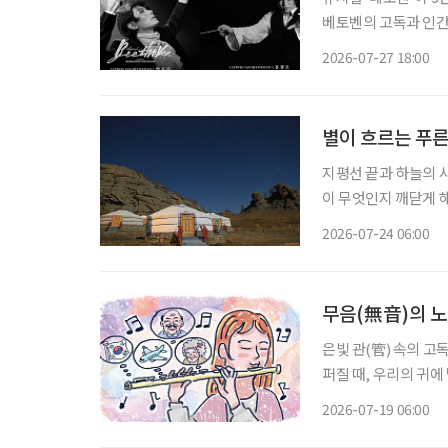
베토벤의 고독과 인간
배우 박효신과 홍광호가 타이틀롤을 
2026-07-27 18:00
별이 흐르는 푸른
지평선 끝과 하늘의 
이 무엇인지 깨닫게 해
8월 사이다. 짧은 여름 동안 몽골의 대지는 가장 생기 넘치는 초록을 뿜어낸다. 낮에는 쾌적한
2026-07-24 06:00
바람이, 밤에는 쏟아
무음(無音)의 
은빛 관(管) 속의 고
퍼질 때, 우리의 귀
따라붙는 것을 말한다.
2026-07-19 06:00
이를 부드럽게 감싸안