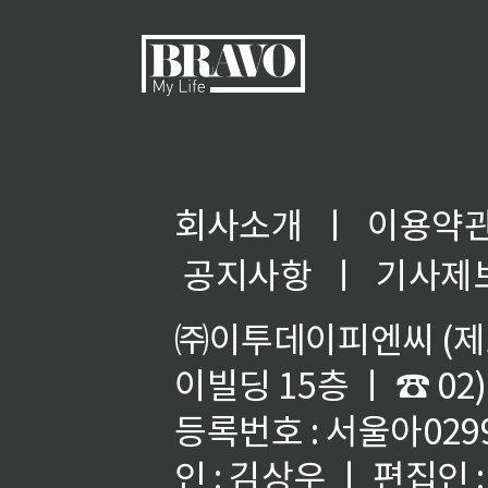
회사소개
ㅣ
이용약
공지사항
ㅣ
기사제
㈜이투데이피엔씨 (제호
이빌딩 15층 ㅣ ☎ 02)
등록번호 : 서울아02992
인 : 김상우 ㅣ 편집인