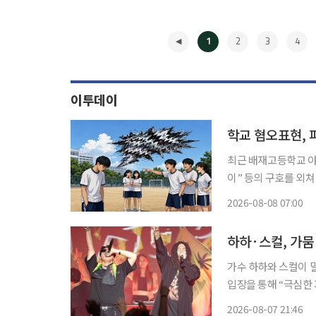
1
2
3
4
이투데이
학교 혐오표현, 
최근 배재고등학교 야
이” 등의 구호를 외
에서는 인종이나 장애,
2026-08-08 07:00
이나 유행어처럼 사용
◀
력
하하·스컬, 가뭄
가수 하하와 스컬이 밀양 축제
입장을 통해 “극심한
격려의 말씀을 전한다”라며 이같은 글을 남
2026-08-07 21:46