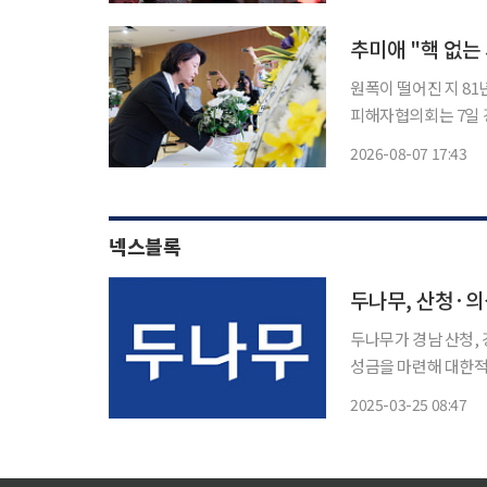
밀양 슈퍼 페스티벌’
추미애 "핵 없는
원폭이 떨어진 지 81
피해자협의회는 7일 
생자를 추모하며 피해자와 후손의 아
2026-08-07 17:43
경기도의회 의장(더불
넥스블록
두나무, 산청·의
두나무가 경남 산청, 
성금을 마련해 대한적십자사에 전달
장 송치형)를 통해 
2025-03-25 08:47