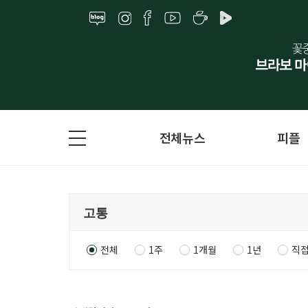
전체뉴스
피플
전체
1주
1개월
1년
직