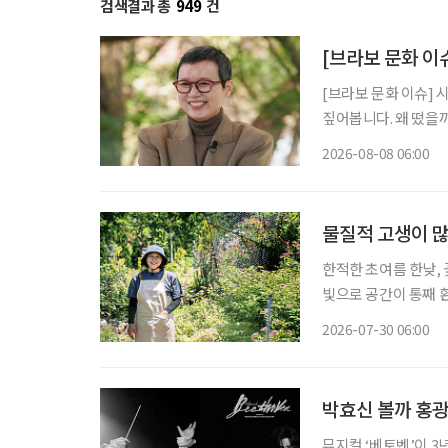
검색결과 총
949
건
[브라보 문화 이
[브라보 문화 이슈] 
짚어봅니다. 왜 떴을까? 유방암 투병을 겪고 지난해 방송에 복귀한 개그우먼 박미선이 더욱
단단해진 모습으로 대
2026-08-08 06:00
널에 출연한 그는 방
물질적 고생이 많
한적한 초여름 한낮,
빛으로 공간이 통째 
한 생기가 가득한 정
2026-07-30 06:00
박효신 볼까 홍광
뮤지컬 ‘베토벤’이 3