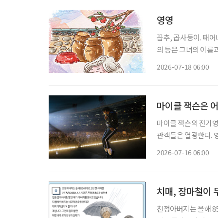
영영
꼽추, 곱사등이. 태어나 처음으로 
의 등은 그녀의 이름
사등을 모르는 이는 없
2026-07-18 06:00
마이클 잭슨은 
마이클 잭슨의 전기영
관객들은 열광한다. 
시대의 기호가 대중의 마음을 
2026-07-16 06:00
하나쯤 있다
치매, 장마철이
친정아버지는 올해 8