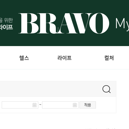
헬스
라이프
컬처
~
적용