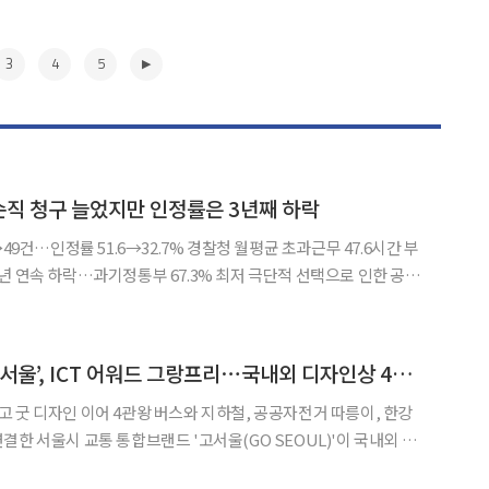
3
4
5
 순직 청구 늘었지만 인정률은 3년째 하락
49건…인정률 51.6→32.7% 경찰청 월평균 초과근무 47.6시간 부
락…과기정통부 67.3% 최저 극단적 선택으로 인한 공무
구 건수가 매년 늘고 있는 반면, 순직으로 인정된 비율은 3년 연속
락한 것으로 나타났다. 9일 김기현 국민의힘 의원(울산 남구을)이
▶
서울 교통 브랜드 ‘고서울’, ICT 어워드 그랑프리⋯국내외 디자인상 4관왕 달성
왕 버스와 지하철, 공공자전거 따릉이, 한강
결한 서울시 교통 통합브랜드 '고서울(GO SEOUL)'이 국내외 어