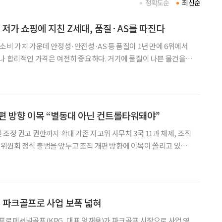
정확도순
최신순
 저가 쇼핑에 지친 Z세대, 품질·AS를 따진다
소비 가치 가운데 안정성·안전성·AS 등 품질이 1년 만에 6위에서
나 합리적인 가격은 여전히 중요하다. 거기에 품질이 나쁜 물건을
해 다시 주문하는 시간과 번거로움, 폐기의 수고와 피로까지 비용
물자가 부족했던 세대와 물건이 너무 많은 세대, ‘오래 쓰는
편 방향 이목 “별동대 아닌 컨트롤타워돼야”
조정 권고 권한까지 확대 기존 저고위 사무처 3국 11과 체제, 조직
 청년, 이민(국가 간 이동) 등 인구 정책·예산을 광범위하게 다루
는 만큼 전문 인력을 배치해야 한다는 제언이 나온다. 1일 저출
, 파크골프로 사업 보폭 넓혀
프로페셔널골프(KPG, 대표 엄재용)가 파크골프 시장으로 사업 영