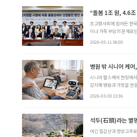
“돌봄 1조 원, 4.6
초고령사회에 접어든 한국에
이나 가족 부담의 문제로만
로 봐야 한다는 주장이다.
2026-05-11 06:00
인가를 넘어, 돌봄을 국가
병원 밖 시니어 케어,
시니어 헬스케어 현장에서 인
감지해 병원과 가정을 연결
리, 생활형 홈케어, 로보
2026-03-03 13:36
석두(石頭)라는 별명
여긴 칠갑산과 청양고추로 