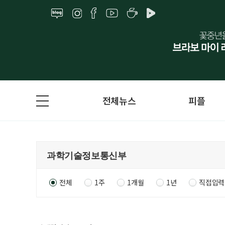
전체뉴스
피플
전체
1주
1개월
1년
직접입력