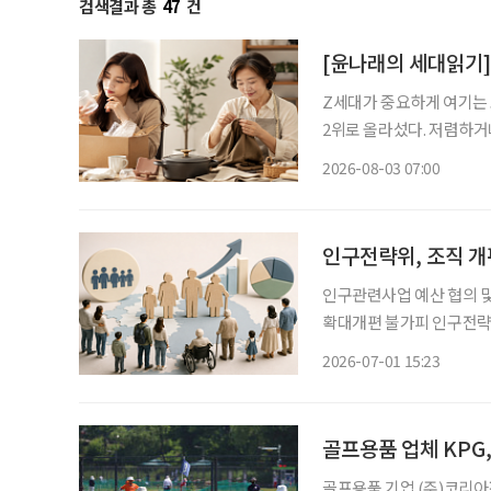
검색결과 총
47
건
[윤나래의 세대읽기]
Z세대가 중요하게 여기는 
2위로 올라섰다. 저렴하거
싸게 샀다가 품질에 불만족
2026-08-03 07:00
으로 계산하기 시작했다. 
인구전략위, 조직 개
인구관련사업 예산 협의 및 
확대개편 불가피 인구전략위원회 정식 출범을 앞두고 조직 개편 방향에 이목이 쏠리고 있다.
저출생, 고령화뿐만 아니라
2026-07-01 15:23
골프용품 업체 KPG
골프용품 기업 (주)코리아