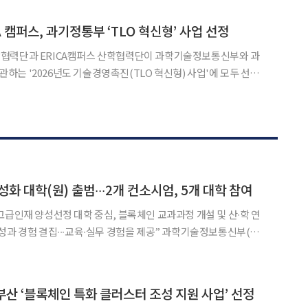
했다고 밝혔다. 이번 수상에는 부총리 겸 과학기술
 캠퍼스, 과기정통부 ‘TLO 혁신형’ 사업 선정
협력단과 ERICA캠퍼스 산학협력단이 과학기술정보통신부와 과
는 '2026년도 기술경영촉진(TLO 혁신형) 사업'에 모두 선정
술창업을 지원하고, 기관별 기술사업화 혁신모델을 구축·확산하는
화 대학(원) 출범∙∙∙2개 컨소시엄, 5개 대학 참여
고급인재 양성선정 대학 중심, 블록체인 교과과정 개설 및 산∙학 연
 결집∙∙∙교육∙실무 경험을 제공” 과학기술정보통신부(부
 과기부)는 한국인터넷진흥원(KISA, 원장 이상중)과 함께 ‘2026년
 지원사업’ 수행기관으로 2개 컨소시엄을 선정
산 ‘블록체인 특화 클러스터 조성 지원 사업’ 선정