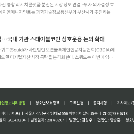
산 통합 리서치 플랫폼 분산된 시장 정보 연결∙∙∙투자 의사결정 효
러스터 조성 지원 사업’의 지원 대상 기업으로 선정됐다고 5일 밝혔다.
사업을 통해 글로벌 금융시장과 디지털자산 시장의 주요 정
가입…국내 기관 스테이블코인 상호운용 논의 확대
퀴드(Squid)가 사단법인 오픈블록체인인공지능협회(OBDIA)에
지털자산 시장 공략을 본격화한다. 스퀴드는 이번 가입을
사, 스테이블코인 컨소시엄과의 협업을 확대하고, 협회가 추진하는
 크로스체인 인프라 역량을 접목할 계획이라고 4일 밝혔다.
개인정보처리방침
ㅣ
청소년보호정책
ㅣ
구독신청
ㅣ
공지사항
ㅣ
기사제보/
이 라이프) ㅣ 서울시 강남구 강남대로 556 이투데이빌딩 15층 ㅣ ☎ 02)799-6713
 : 2014.02.04 ㅣ 발행일자 : 2014.02.07 ㅣ 발행인 : 김상우 ㅣ 편집인 : 한승훈 ㅣ