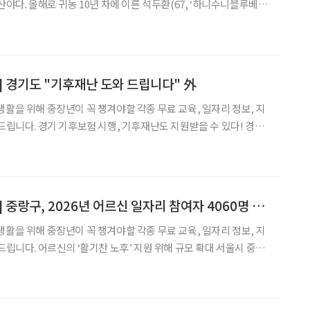
산야다. 올해로 귀농 10년 차에 이른 석두환(67, ‘하니수니블루베
다. 순한 눈빛을 지닌 강아지 세 마리와 애교덩어리 고양이 한 마리가
있다. 농장에서 자라는 블루베리들이 바로 그렇다.
] 경기도 "기후재난 도와 드립니다" 外
생활을 위해 중장년이 꼭 챙겨야할 각종 무료 교육, 일자리 정보, 지
 지원받을 수 있다! 경기
경기 기후보험’이 시행 8개월 만에 총 4만 2278건을 지급한 것으로
8%인 4만 1444
[중장년 필독 정보통] 중랑구, 2026년 어르신 일자리 참여자 4060명 모집
생활을 위해 중장년이 꼭 챙겨야할 각종 무료 교육, 일자리 정보, 지
해 규모 확대 서울시 중랑
 및 사회활동 지원사업’ 참여자 총 4060명을 12일까지 모집한다. 이
 노후생활과 사회참여 확대, 안정적