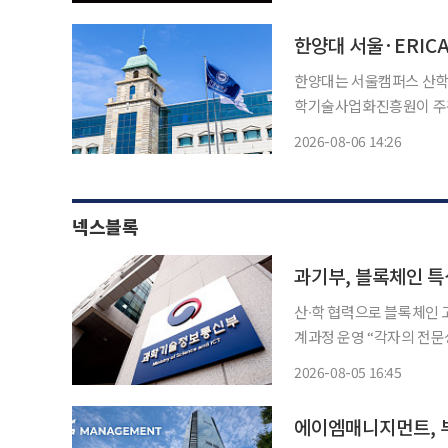
최고상인 그랑프리를 수상
한양대 서울·ERICA
한양대는 서울캠퍼스 산학
학기술사업화진흥원이 주관하
됐다고 6일 밝혔다. 기술경영촉진 사업은 대학 기술사업화 전담조직(TLO)과 연구자가 협력
2026-08-06 14:26
해 중대형 기술이전과 기
사업이다
넥스블록
과기부, 블록체인 특성
산∙학 협력으로 블록체인 
계과정 운영 “각자의 전문성과 경험
총리 겸 장관 배경훈, 이하
2026-08-05 16:45
블록체인 특성화 대학(원)
에이엠매니지먼트, 부