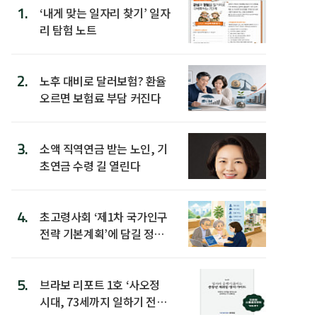
1.
‘내게 맞는 일자리 찾기’ 일자
리 탐험 노트
2.
노후 대비로 달러보험? 환율
오르면 보험료 부담 커진다
3.
소액 직역연금 받는 노인, 기
초연금 수령 길 열린다
4.
초고령사회 ‘제1차 국가인구
전략 기본계획’에 담길 정책
은
5.
브라보 리포트 1호 ‘사오정
시대, 73세까지 일하기 전략’