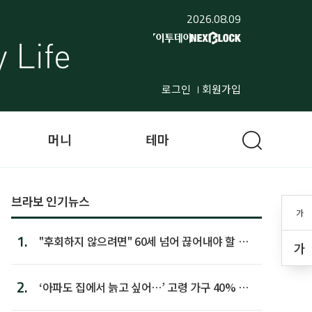
2026.08.09
로그인
회원가입
머니
테마
브라보 인기뉴스
가
1.
"후회하지 않으려면" 60세 넘어 끊어내야 할 사
가
람 1위
2.
‘아파도 집에서 늙고 싶어…’ 고령 가구 40% 노
후 주택이라 어...