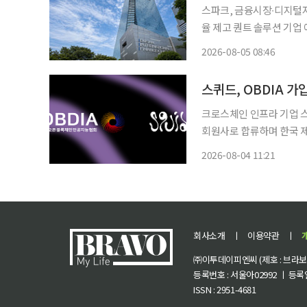
스파크, 금융시장∙디지털자
율 제고 퀀트 솔루션 기업 에이엠매니지먼트는 과학기술정보통신부와 부산시가 추진하는
‘2026 블록체인 특화 클
2026-08-05 08:46
에이엠매니지먼트는 이번 
스퀴드, OBDIA 
크로스체인 인프라 기업 스
회원사로 합류하며 한국 제도권 디
계기로 국내 은행과 증권
2026-08-04 11:21
표준화 및 거버넌스 논의에
회사소개
ㅣ
이용약관
ㅣ
㈜이투데이피엔씨 (제호 : 브라보 마
등록번호 : 서울아02992 ㅣ 등록일자
ISSN : 2951-4681