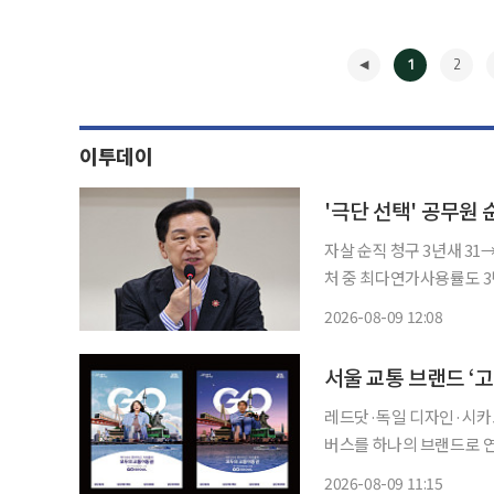
1
2
이투데이
'극단 선택' 공무원
자살 순직 청구 3년새 31→
처 중 최다연가사용률도 3년 연속 하
원의 순직(공무상 사망) 청
2026-08-09 12:08
하
◀
레드닷·독일 디자인·시카고 굿 디자인 이어 4관
버스를 하나의 브랜드로 연
워드 4관왕에 올랐다. 9일 서울시는 고서울이 'ICT 어워드 코리아 2026' 디지털브랜딩 부문
2026-08-09 11:15