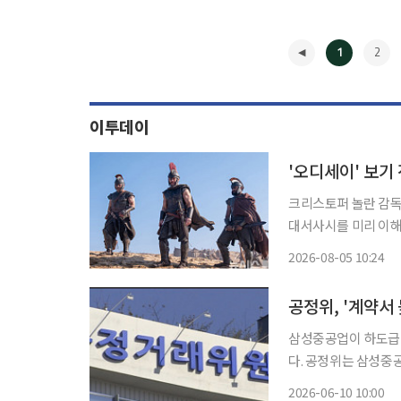
1
2
이투데이
'오디세이' 보기
크리스토퍼 놀란 감독
대서사시를 미리 이해
미국 뉴욕타임스(NY
2026-08-05 10:24
루는 만큼 기본적인 
◀
공정위, '계약서
삼성중공업이 하도급법
다. 공정위는 삼성중공업 하도급법 위반 혐의 관련 동의의결 신청에 대해 해당 절차를 개시하
기로 했다고 10일 
2026-06-10 10:00