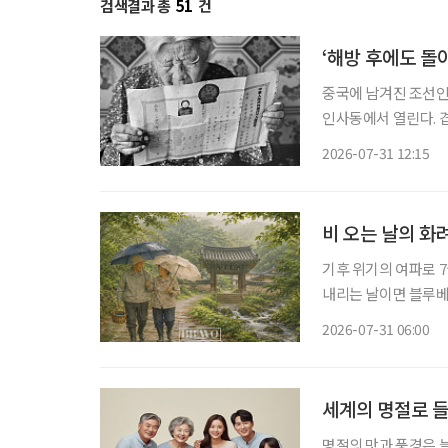
검색결과 총
51
건
‘해방 후에도 돌
중국에 남겨진 조선인 
인사동에서 열린다. 
안세홍 사진전 ‘뒤안길에 새긴
2026-07-31 12:15
보여주는 전시는 아니다
비 오는 날의 화
기후 위기의 여파로 7
내리는 날이면 블루베리 주인장
일·일요일이 쉬는 날이
2026-07-31 06:00
휴일이 됐다. 물론 비
세계의 명절로 
명절의 맛과 풍경은 