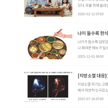
있다. 국물 위에 올라
럼 상징적인 음식과 풍
2026-02-12 07:00
이제 무언가를 해야 
나이 들수록 한식
나이가 들수록 입맛은
나 화려한 메뉴가 일
한 맛이 더 마음에 남
2025-12-01 06:00
은 몸이 기억하는 ‘익
[지방소멸 대응]
지방소멸 위기는 고령
에서 자연적 인구감소
의료 인프라 확충 문
2025-07-18 07:00
가지역 사례분석을 통한