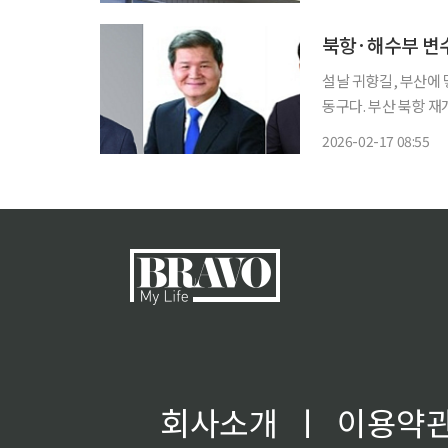
스로 마련한 자진 시
북항·해수부 변
설날 귀향길, 부산에 
동구다. 부산 북항 
그려지는 공간이 바로 이곳이다. 북항이 해양도시의 윤곽을
2026-02-17 08:55
가 동구로 이전하면서
회사소개
ㅣ
이용약