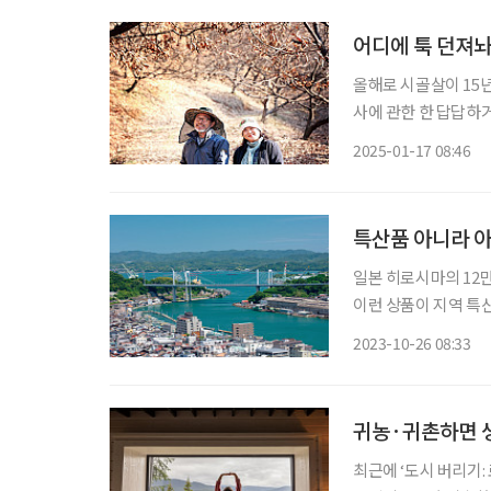
멸에
어디에 툭 던져놔
올해로 시골살이 15년 
사에 관한 한 답답하
로 밤농사에 매달려 
2025-01-17 08:46
하고 이상하게 초라한
특산품 아니라 
일본 히로시마의 12
이런 상품이 지역 특
혁신과 이주 유입을 활성화한다는 의미가
2023-10-26 08:33
바지가 일본의 몇 개
귀농·귀촌하면 
최근에 ‘도시 버리기: