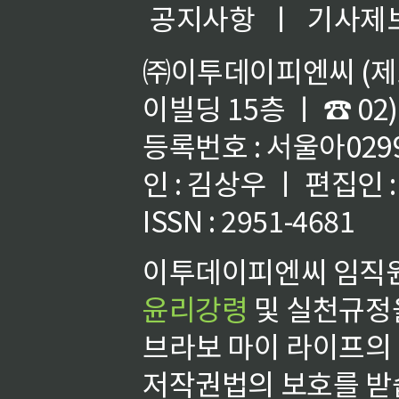
공지사항
ㅣ
기사제
㈜이투데이피엔씨 (제호
이빌딩 15층 ㅣ ☎ 02)
등록번호 : 서울아02992
인 : 김상우 ㅣ 편집인
ISSN : 2951-4681
이투데이피엔씨 임직원
윤리강령
및 실천규정을
브라보 마이 라이프의
저작권법의 보호를 받