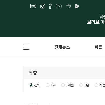
전체뉴스
피플
전체
1주
1개월
1년
직