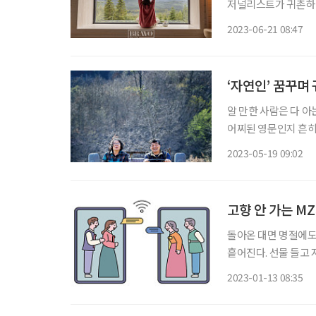
저널리스트가 귀촌하면
제목을 ‘도시 버리기’로 정했 모두가 도시와 아파트, 화려한 조명 
2023-06-21 08:47
생뚱맞게 ‘도시 버리기
‘자연인’ 꿈꾸며
알 만한 사람은 다 아
어찌된 영문인지 흔히 
시행착오를 겪었다. 올
2023-05-19 09:02
정에 성큼 올라섰나? 
고향 안 가는 M
돌아온 대면 명절에도
흩어진다. 선물 들고 
사에서 받은 선물을 
2023-01-13 08:35
인식