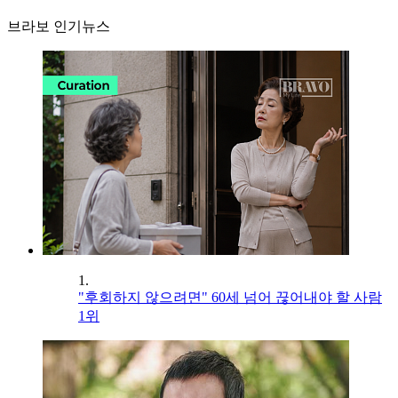
브라보 인기뉴스
1.
"후회하지 않으려면" 60세 넘어 끊어내야 할 사람
1위