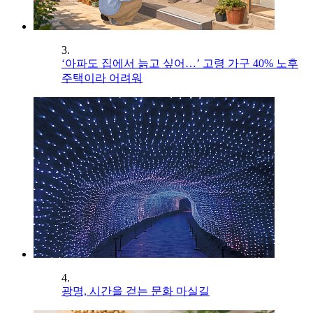
3.
‘아파도 집에서 늙고 싶어…’ 고령 가구 40% 노후
주택이라 어려워
4.
광명, 시간을 걷는 문화 마실길