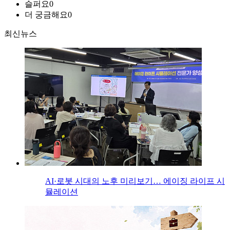
슬퍼요
0
더 궁금해요
0
최신뉴스
AI·로봇 시대의 노후 미리보기… 에이징 라이프 시
뮬레이션