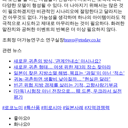
다양한 모델이 형성될 수 있다. 더 나아지기 위해서는 많은 것
이 필요하겠지만 비관적인 시나리오에 절망한다고 달라지는
건 아무것도 없다. 가능성을 생각하며 하나의 아이템이라도 적
극적으로 시도하고 제대로 마무리하는 것이 필요하다. 화려한
말잔치와 공허한 이벤트의 반복은 더 이상 필요하지 않다.
조희정 더가능연구소 연구실장
bravo@etoday.co.kr
관련 뉴스
새로운 귀촌의 방식, '관계안내소' 아시나요?
새로운 귀촌 형태… 여생 위한 제3의 장소 찾아라
일본이 찾은 지방소멸 해법, 목표는 ‘과밀’이 아닌 ‘적소’
귀농·귀촌하면 생활비 낮아질까… "현실은 달라"
빈곤 위협 지방 경제를 살리는 기적, 고향사랑기부금
[단독] 시험장 아닌 전장으로… 韓 드론, 우크라서 실전
평가
#로코노미
#특산품
#히로시마
#일본사례
#지역경쟁력
좋아요
0
화나요
0