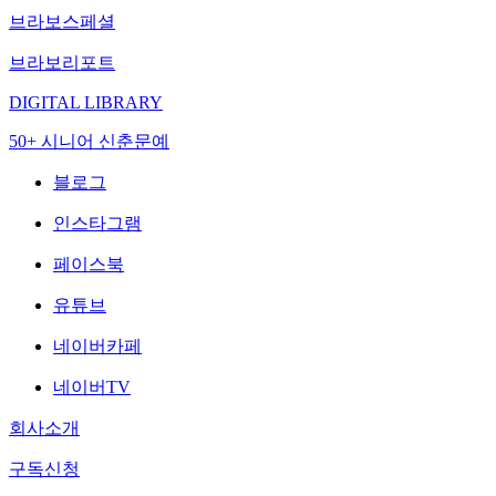
브라보스페셜
브라보리포트
DIGITAL LIBRARY
50+ 시니어 신춘문예
블로그
인스타그램
페이스북
유튜브
네이버카페
네이버TV
회사소개
구독신청