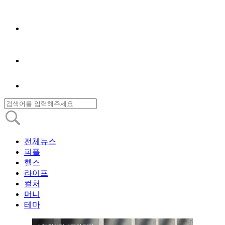
전체뉴스
피플
헬스
라이프
컬처
머니
테마