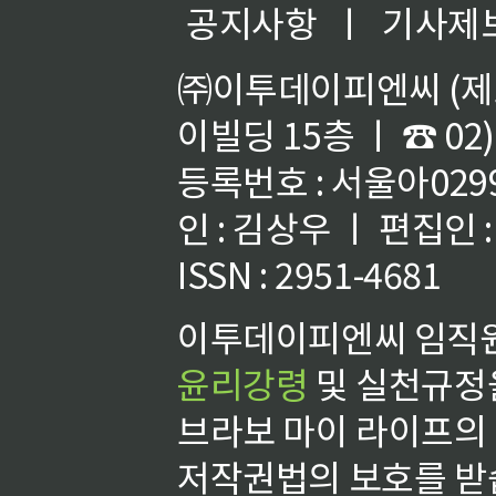
공지사항
ㅣ
기사제
㈜이투데이피엔씨 (제호
이빌딩 15층 ㅣ ☎ 02)
등록번호 : 서울아02992
인 : 김상우 ㅣ 편집인
ISSN : 2951-4681
이투데이피엔씨 임직원
윤리강령
및 실천규정을
브라보 마이 라이프의
저작권법의 보호를 받