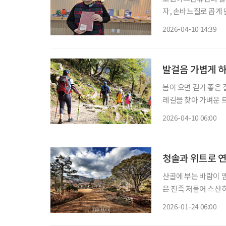
자, 손바느질로 곱게 
전시의 이름은 ‘뚝딱뚝
2026-04-10 14:39
씨는 스스로를 작가라
발걸음 가볍게 하
봄이 오면 걷기 좋은 
레길을 찾아 가벼운 
싱’(Earthing)
2026-04-10 06:00
서도 자연을 즐길 수 
청솔과 위트로 
산골에 부는 바람이 
은 진즉 저물어 스산하
들이 흔전만전해 바람
2026-01-24 06:00
한낮의 햇볕은 산마을