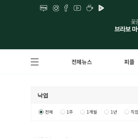
전체뉴스
피플
전체
1주
1개월
1년
직