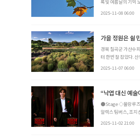
록빛 여름날의 기억 노란 햇살의 속삭임 붉은 가을의 숨결 햇살은 가을빛으로 잎을 감싸고 바
람은 
2025-11-08 06:00
가을 정원은 쉴 
경북 칠곡군 가산수피
터 한번 잘 잡았다. 
기를 더해준다. 정원 
2025-11-07 06:00
없이 누비는 바느질처
“낙엽 대신 예술
●Stage ◇물랑루즈! 일정 11월 27일 ~ 2026년 2월 22일 장소 블루스퀘어 신한카드홀 연출
알렉스 팀버스, 조지선
행 신화를 새롭게 쓴 
2025-11-02 21:00
작으로 한 작품이다.