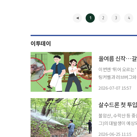
1
2
3
4
이투데이
올여름 신작…갈
이번엔 ‘튀어 오르는’
팅커벨과 러브버그와는 사뭇 다른 공포죠. 서울
여치가 떼로 보였다는
2026-07-07 15:57
◀
살수드론 첫 투
불암산, 수락산 등 중심으로 살수드
그)의 대발생이 예상
마트 방제체계를 추진한다. 25일 서울시는 이달 중순부터 7월 초까지를
2026-06-25 11:15