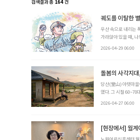
검색결과 총
164
건
궤도를 이탈한 별
우산 속으로 내리는 폭포, 침묵하는 신들의
가라앉아 있을 때, 나
은 납덩이를 매단 듯 무겁
2026-04-29 06:00
스치는 것은 어제 미처
돌봄의 사각지대,
당산(堂山) 아랫마을에
였다. 그 시절 60~
다니곤 했다. 워낙 일
2026-04-27 06:00
닐 정도로 인기가 높았
노원어르신휴센터 월