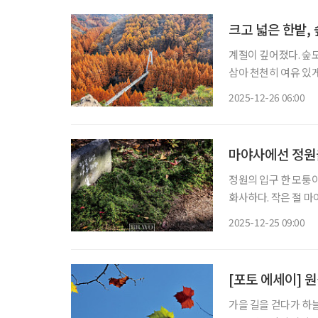
크고 넓은 한밭,
계절이 깊어졌다. 숲도
삼아 천천히 여유 있
있는 숲속 모든 곳이 
2025-12-26 06:00
마야사에선 정원
정원의 입구 한 모퉁
화사하다. 작은 절 
이 절정에 달한 날엔 
2025-12-25 09:00
니라 모조리 인간의 눈
[포토 에세이] 
가을 길을 걷다가 하늘을 본다 티 