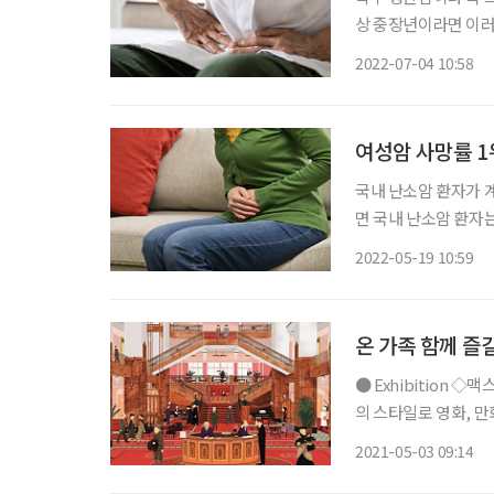
상 중장년이라면 이러
회(AARP)에 따르면
2022-07-04 10:58
여성암 사망률 1
국내 난소암 환자가
면 국내 난소암 환자는 
다. 특히 폐경 이후
2022-05-19 10:59
온 가족 함께 즐
● Exhibition ◇맥스 달튼, 영화의 순간들 일정 7월 11일까지 장소 마이아트뮤지엄 자신만
의 스타일로 영화, 
최초로 열린다. 맥
2021-05-03 09:14
로, 주로 1970년대부