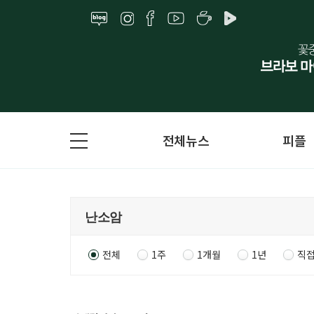
전체뉴스
피플
전체
1주
1개월
1년
직