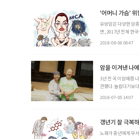
‘어머니 가슴’ 
유방암은 다양한 암종
면, 2017년 전체 
2위로 훌쩍 올라선다.
2018-08-06 08:47
다. 지난해 유방암의 
암을 이겨낸 나에
3년 전 꼭 이맘때쯤 
견했다. 놀랍다기보다 
해갈 수 있겠냐’하는
2018-07-05 14:07
암 치료까지 이어졌다.
갱년기 잘 극복하
노화가 중년에게 무서