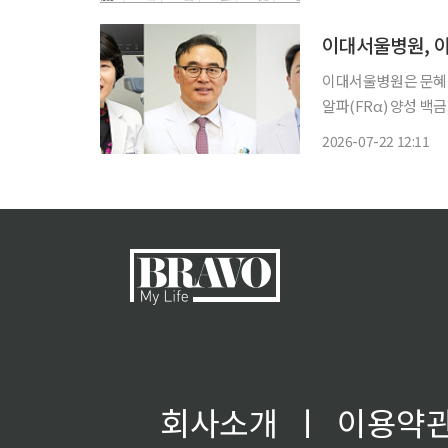
이 될 것으로 전망했다. 이날 한국IR협의회의 의뢰로 발간한 서울평가정보 ‘킵스파마
암제와
이대서울병원, 아
이대서울병원은 문혜성
알파(FRα) 양성 
어’(성분명 미르베툭시맙
2026-07-22 12:11
는 엘라히어가 실제 
회사소개
ㅣ
이용약