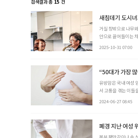
검색결과 총
15
건
새침데기 도시녀
거실 창밖으로 나무와 
안으로 끌어들이는 차경
윤(54)이 남편과 단
2025-10-31 07:00
더 나은 쓸모를 확보
“50대가 가장 
유방암은 국내 여성 암
서 고통을 겪는 이들을
나도?’라는 걱정이 들
2024-06-27 08:45
유방암에 대한 궁금
폐경 지난 여성 
복부 팽만감이나 속 쓰