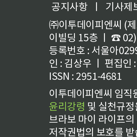
공지사항
ㅣ
기사제
㈜이투데이피엔씨 (제호
이빌딩 15층 ㅣ ☎ 02)
등록번호 : 서울아02992
인 : 김상우 ㅣ 편집인
ISSN : 2951-4681
이투데이피엔씨 임직원
윤리강령
및 실천규정을
브라보 마이 라이프의
저작권법의 보호를 받