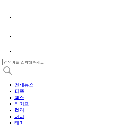
전체뉴스
피플
헬스
라이프
컬처
머니
테마