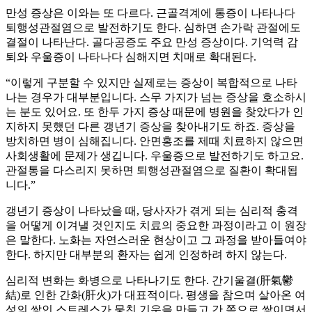
만성 증상은 이와는 또 다르다. 근골격계에 통증이 나타나다
퇴행성관절염으로 발전하기도 한다. 심하면 손가락 관절에도
결절이 나타난다. 골다공증도 주요 만성 증상이다. 기억력 감
퇴와 우울증이 나타나다 심해지면 치매로 확대된다.
“이렇게 구분할 수 있지만 실제로는 증상이 복합적으로 나타
나는 경우가 대부분입니다. 스무 가지가 넘는 증상을 호소하시
는 분도 있어요. 또 한두 가지 증상 때문에 병원을 찾았다가 인
지하지 못했던 다른 갱년기 증상을 찾아내기도 하죠. 증상을
방치하면 병이 심해집니다. 안면홍조를 제때 치료하지 않으면
사회생활에 문제가 생깁니다. 우울증으로 발전하기도 하고요.
관절통을 다스리지 못하면 퇴행성관절염으로 질환이 확대됩
니다.”
갱년기 증상이 나타났을 때, 당사자가 겪게 되는 심리적 충격
을 어떻게 이겨낼 것인지도 치료의 중요한 과정이라고 이 원장
은 말한다. 노화는 자연스러운 현상이고 그 과정을 받아들여야
한다. 하지만 대부분의 환자는 쉽게 인정하려 하지 않는다.
심리적 변화는 화병으로 나타나기도 한다. 간기울결(肝氣鬱
結)로 인한 간화(肝火)가 대표적이다. 평생을 참으며 살아온 여
성의 쌓인 스트레스가 뭉친 기운을 만들고 간 쪽으로 쌓이면서