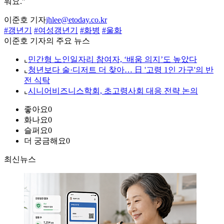
워요.”
이준호 기자
jhlee@etoday.co.kr
#갱년기
#여성갱년기
#화병
#울화
이준호 기자의 주요 뉴스
⌞
민간형 노인일자리 참여자, ‘배움 의지’도 높았다
⌞
청년보다 술·디저트 더 찾아… 日 '고령 1인 가구'의 반
전 식탁
⌞
시니어비즈니스학회, 초고령사회 대응 전략 논의
좋아요
0
화나요
0
슬퍼요
0
더 궁금해요
0
최신뉴스