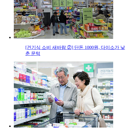
[건기식 소비 새바람 ②] 단돈 1000원, 다이소가 낮
춘 문턱