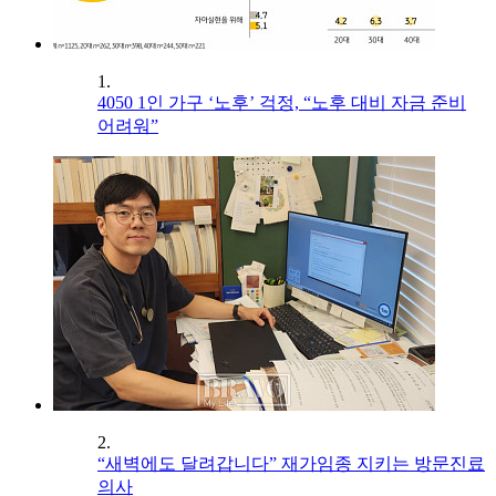
1.
4050 1인 가구 ‘노후’ 걱정, “노후 대비 자금 준비
어려워”
2.
“새벽에도 달려갑니다” 재가임종 지키는 방문진료
의사