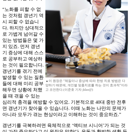
“노화를 피할 수 없
는 것처럼 갱년기 역
시 피할 수 없습니
다. 하지만 상대적으
로 가볍게 넘어갈 수
있는 방법들은 몇 가
지 있죠. 먼저 갱년
기 증상에 대해 스스
로 공부하고 예상하
는 것이 필요합니다.
갱년기를 겪기 전에
발생할 수 있는 질환
▲이 원장은 “체질이나 증상에 따라 한방 치료 방법은 다
들에 대해 미리 공부
양하기 때문에, 개인별 맞춤치료를 하는 것이 효과적”이라
해두면 상황에 처했
고 조언한다.(이준호 기자 jhlee@)
을 때 겪을 수 있는
심리적 충격을 예방할 수 있어요. 기본적으로 40대 중반 전후
면 갱년기가 찾아올 수 있습니다. 이때 노화는 나만의 문제가
아니라 모두가 겪는 현상이라고 이해하는 것이 중요하죠.”
갱년기를 극복하려면 육체적으로 ‘액티브 시니어’가 되는 것
이 가장 중요하다고 이 원장은 말한다. 운동과 활발한 생활 등