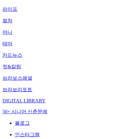
라이프
컬처
머니
테마
카드뉴스
컷&칼럼
브라보스페셜
브라보리포트
DIGITAL LIBRARY
50+ 시니어 신춘문예
블로그
인스타그램