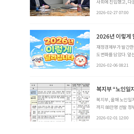
사회에 진입했고, 다
점을 맞이하기 때문입니
2026-02-27 07:00
주거 등 사회 시스템
2026년 이렇게
재정경제부가 발간한 
도변화를 담았다. 앞선
서는 중장년과 시니어
2026-02-06 08:21
로 정리했다. 대중교통
복지부 “노인일자리
복지부, 올해 노인일자리 115만2000개
까지 88만명 선발 정부가 올해 제공하는 노인일자리에 122만 명이 신청해 시니어들의 관심이
쏠리고 있다. 보건복지부는 지난해 11월 28일부터 12월 26일까지 공익활동형·역량활용형·
2026-02-01 12:00
공동체사업단 등 3개 