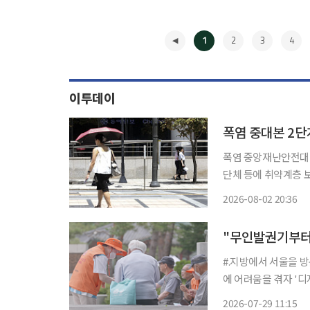
1
2
3
4
이투데이
폭염 중대본 2단
폭염 중앙재난안전대
단체 등에 취약계층 보호 강화를 요청했다. 2
염특보가 발령된 지
2026-08-02 20:36
어르신의 안전을 확인
◀
염중대경
#.지방에서 서울을 
에 어려움을 겪자 '
관이나 경로당에서는 
2026-07-29 11:15