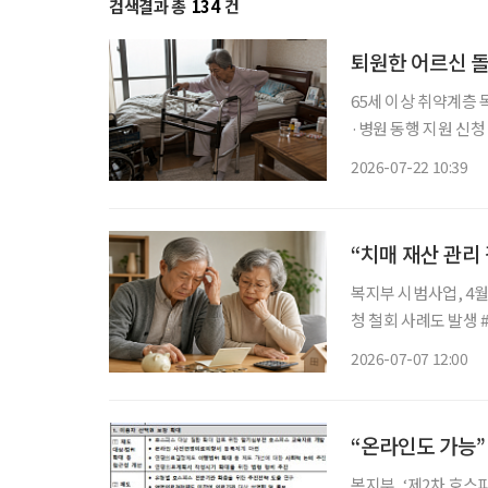
검색결과 총
134
건
퇴원한 어르신 돌
65세 이상 취약계층 
·병원 동행 지원 신청 후 
시에 거주하는 194
2026-07-22 10:39
불편으로 일상생활이 
“치매 재산 관리
복지부 시범사업, 4월
청 철회 사례도 발생 #. 독거노인 치매환자 김씨는 욕구 표현은 가능하나 재산관리에 어려움
을 겪고 있었다. 인
2026-07-07 12:00
연금에 재산관리서비스
“온라인도 가능”
복지부, ‘제2차 호