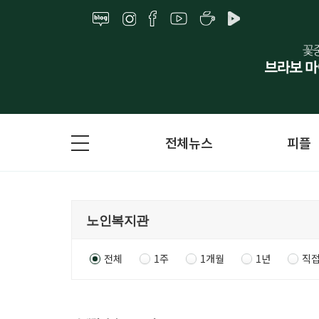
전체뉴스
피플
전체
1주
1개월
1년
직