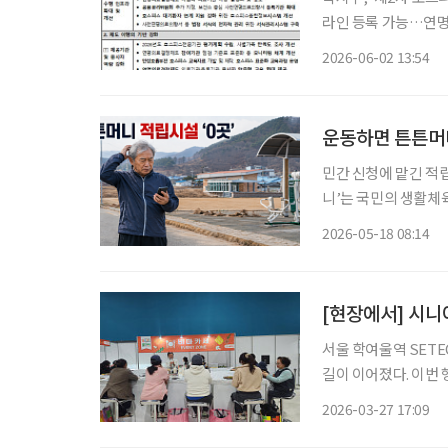
라인 등록 가능…연명
기심부전 호스피스 교육자료 개발 앞으로 사전연명의료 등
2026-06-02 13:54
보건복지부에 따르면
운동하면 튼튼머니
민간 신청에 맡긴 적립
니’는 국민의 생활체
브 제도다. 올해 3월
2026-05-18 08:14
찍고 로그인을 해야 하
[현장에서] 시니
서울 학여울역 SET
길이 이어졌다. 이번
지 함께 제시하는 구조
2026-03-27 17:09
설명회, 투자상담 프