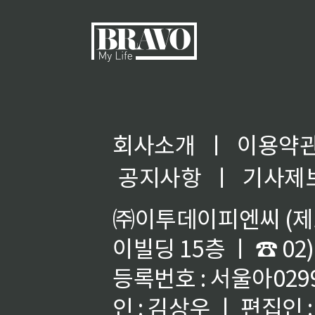
회사소개
ㅣ
이용약
공지사항
ㅣ
기사제
㈜이투데이피엔씨 (제호
이빌딩 15층 ㅣ ☎ 02)
등록번호 : 서울아02992
인 : 김상우 ㅣ 편집인