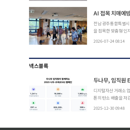
AI 접목 치매예방
전남 광주통합특별시 고흥군
을 접목한 맞춤형 인지재활교
지 고흥노인복지관 이
2026-07-24 08:14
밝혔다. 이번
넥스블록
두나무, 임직원 
디지털자산 거래소 업
톤의 탄소 배출을 저감했다고 밝혔다. 두나무는 30일 
두-으쓱(ESG) 캠페
2025-12-30 09:48
배출 약 2톤을 줄였으